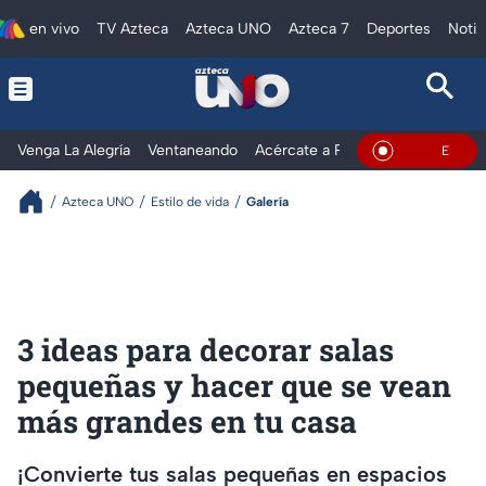
en vivo
TV Azteca
Azteca UNO
Azteca 7
Deportes
Notic
Venga La Alegría
Ventaneando
Acércate a Rocío
Al Extremo
En Vivo
Azteca UNO
Estilo de vida
Galería
3 ideas para decorar salas
pequeñas y hacer que se vean
más grandes en tu casa
¡Convierte tus salas pequeñas en espacios