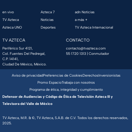
en vivo
Azteca 7
adn Noticias
TV Azteca
Noticias
a más +
Azteca UNO
Deportes
TV Azteca Internacional
TV AZTECA
CONTACTO
Periférico Sur 4121,
contacto@tvazteca.com
Col. Fuentes Del Pedregal,
55 1720 1313
| Conmutador
C.P. 14141,
Ciudad De México, México.
Aviso de privacidad
Preferencias de Cookies
Derechos
Inversionistas
Promo Espacio
Trabaja con nosotros
Programa de ética, integridad y cumplimiento
Defensor de Audiencias y Código de Ética de Televisión Azteca III y
Televisora del Valle de México
TV Azteca, M.R. & ©, TV Azteca, S.A.B. de C.V. Todos los derechos reservados,
2025.