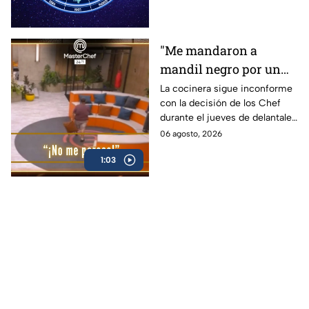
recibir propuestas
para afrontar el futuro.
laborales
"Me mandaron a
mandil negro por un
pelo": Carmen protesta
La cocinera sigue inconforme
con la decisión de los Chef
dentro de MasterChef
durante el jueves de delantales
24/7 por la decisión de
negros en MasterChef 24/7.
06 agosto, 2026
los Chefs
1:03