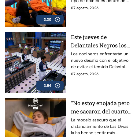
tipo de opiniones dentro del
hicieron esperar, ¿Fue
Universo MasterChef 24/7.
07 agosto, 2026
la mejor decisión?
3:30
Este jueves de
Delantales Negros los
Cocineros jugarán su
Los cocineros enfrentarán un
nuevo desafío con el objetivo
suerte con dos Retos
de evitar el temido Delantal
muy especiales en
Negro en MasterChef 24/7.
07 agosto, 2026
MasterChef 24/7
3:54
"No estoy enojada pero
me sacaron del cuarto":
Michelle se desahoga
La modelo aseguró que el
distanciamiento de Las Divas
con Ixdit en
la ha hecho sentir más
MasterChef 24/7