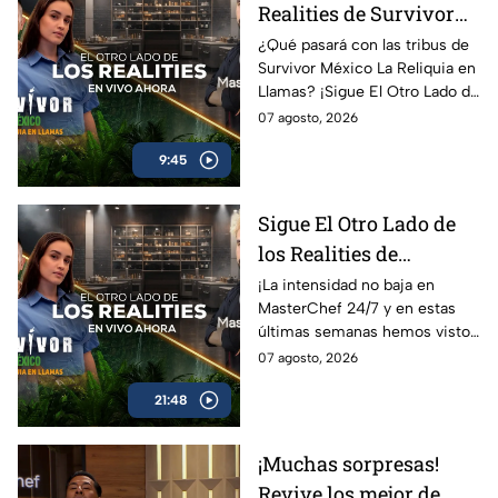
Realities de Survivor
México La Reliquia en
¿Qué pasará con las tribus de
Survivor México La Reliquia en
Llamas del jueves 06 de
Llamas? ¡Sigue El Otro Lado de
agosto
Los Realities!
07 agosto, 2026
9:45
Sigue El Otro Lado de
los Realities de
MasterChef 24/7 de este
¡La intensidad no baja en
MasterChef 24/7 y en estas
jueves
últimas semanas hemos visto
muchas sorpresas!
07 agosto, 2026
21:48
¡Muchas sorpresas!
Revive los mejor de