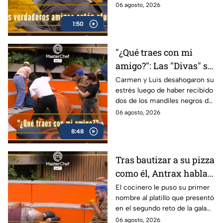
tranquila en MasterChef 24/7.
06 agosto, 2026
(VIDEO)
1:50
"¿Qué traes con mi
amigo?": Las "Divas" se
enfrentan en una
Carmen y Luis desahogaron su
estrés luego de haber recibido
despiadada pelea de
dos de los mandiles negros de
almohadas en
la gala del 6 de agosto
06 agosto, 2026
MasterChef 24/7
(VIDEO)
8:48
Tras bautizar a su pizza
como él, Antrax habla
más de su primer
El cocinero le puso su primer
nombre al platillo que presentó
nombre en MasterChef
en el segundo reto de la gala
24/7 (VIDEO)
de mandiles negros
06 agosto, 2026