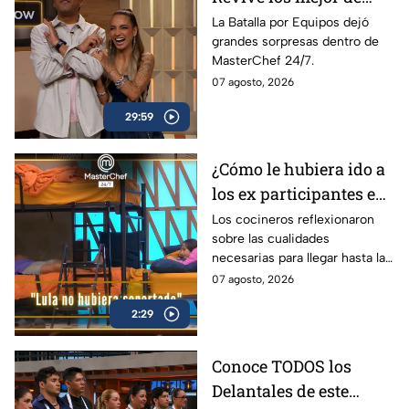
MasterChef 24/7 en el
La Batalla por Equipos dejó
grandes sorpresas dentro de
PreShow
MasterChef 24/7.
07 agosto, 2026
29:59
¿Cómo le hubiera ido a
los ex participantes en
la recta final de
Los cocineros reflexionaron
sobre las cualidades
MasterChef 24/7? Julio
necesarias para llegar hasta las
y Daniela opinan al
etapas finales de la
07 agosto, 2026
respecto (VIDEO)
competencia culinaria
2:29
Conoce TODOS los
Delantales de este