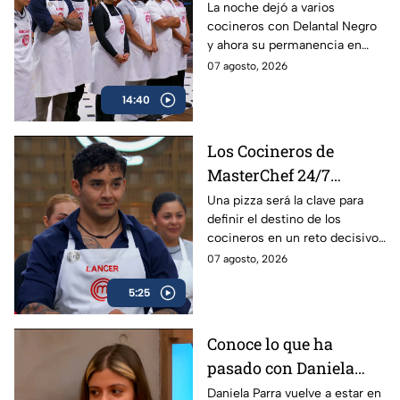
jueves en MasterChef
La noche dejó a varios
cocineros con Delantal Negro
24/7
y ahora su permanencia en
MasterChef 24/7 está en
07 agosto, 2026
juego.
14:40
Los Cocineros de
MasterChef 24/7
intentarán librar el
Una pizza será la clave para
definir el destino de los
Delantal Negro con una
cocineros en un reto decisivo
pizza
de MasterChef 24/7.
07 agosto, 2026
5:25
Conoce lo que ha
pasado con Daniela
Parra dentro de
Daniela Parra vuelve a estar en