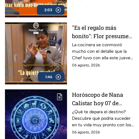
2:03
"Es el regalo más
bonito": Flor presume
llorando el obsequio
La cocinera se conmovió
mucho con el detalle que la
que le hizo la Chef
Chef tuvo con ella este jueves
Zahie en MasterChef
de delantales negros en
06 agosto, 2026
24/7 (VIDEO)
MasterChef 24/7.
1:46
Horóscopo de Nana
Calistar hoy 07 de
agosto; estos signos
¿Qué te depara el destino?
Descubre qué podría suceder
podrían dejar de estar
en tu vida muy pronto con los
solteros más pronto de
horóscopos de Nana Calistar;
06 agosto, 2026
lo que imaginan y
tendrás toda la información