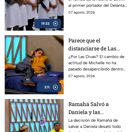
24/7
al primer portador del Delantal
Negro en MasterChef 24/7.
07 agosto, 2026
19:33
Parece que el
distanciarse de Las
Divas le ha caído bien a
¿Por Las Divas? El cambio de
actitud de Michelle no ha
Michelle, quien
pasado desapercibido dentro
asegura que hay
de MasterChef 24/7.
07 agosto, 2026
cambios positivos en
ella dentro de
3:11
MasterChef 24/7
Ramahá Salvó a
Daniela y las
reacciones dentro de
La decisión de Ramahá de
salvar a Daniela desató todo
MasterChef 24/7 no se