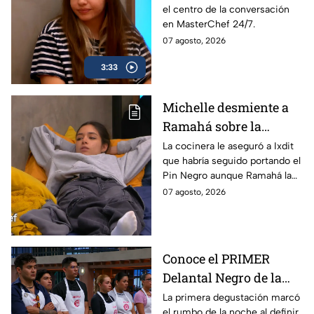
el centro de la conversación
MasterChef 24/7 y el
en MasterChef 24/7.
cómo ha sentido la
07 agosto, 2026
competencia
3:33
Michelle desmiente a
Ramahá sobre la
designación del Pin
La cocinera le aseguró a Ixdit
que habría seguido portando el
Negro a un integrante
Pin Negro aunque Ramahá la
de las "Divas" en
hubiera subido al balcón
07 agosto, 2026
MasterChef 24/7
Conoce el PRIMER
Delantal Negro de la
semana en MasterChef
La primera degustación marcó
el rumbo de la noche al definir