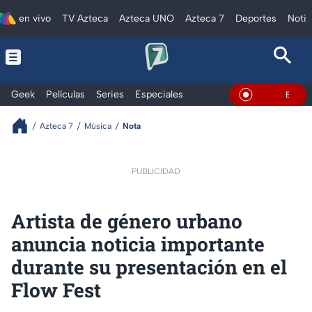
en vivo
TV Azteca
Azteca UNO
Azteca 7
Deportes
Notic
Geek
Películas
Series
Especiales
En Vivo
Azteca 7
Música
Nota
PUBLICIDAD
Artista de género urbano
anuncia noticia importante
durante su presentación en el
Flow Fest