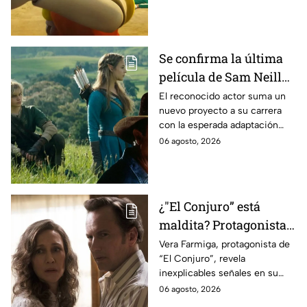
Se confirma la última
película de Sam Neill
antes de morir: esto es
El reconocido actor suma un
nuevo proyecto a su carrera
lo que se sabe hasta
con la esperada adaptación
ahora
cinematográfica del popular
06 agosto, 2026
videojuego.
¿"El Conjuro” está
maldita? Protagonista
revela INQUIETANTES
Vera Farmiga, protagonista de
“El Conjuro”, revela
señales en su cuerpo
inexplicables señales en su
durante la grabación de
cuerpo durante el rodaje de la
06 agosto, 2026
la película
película