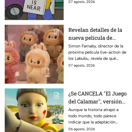
sabe:
07 agosto, 2026
declaración
Revelan detalles de la
nueva película de
Labubu: de qué tratará
Simon Farnaby, director de la
próxima película live-action de
y cuándo se estrena
los Labubu, revela de qué
tratará la cinta. Aquí te
07 agosto, 2026
contamos los detalles.
¿Se CANCELA "El Juego
del Calamar", versión
Estados Unidos? Esto
Aunque la historia atrapó a
todo mundo, todo parece
es lo que se sabe al
indicar que la adaptación
momento
podría ser cancelada:
06 agosto, 2026