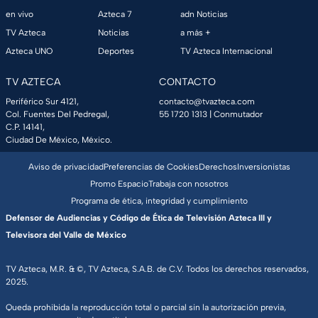
en vivo
Azteca 7
adn Noticias
TV Azteca
Noticias
a más +
Azteca UNO
Deportes
TV Azteca Internacional
TV AZTECA
CONTACTO
Periférico Sur 4121,
contacto@tvazteca.com
Col. Fuentes Del Pedregal,
55 1720 1313
| Conmutador
C.P. 14141,
Ciudad De México, México.
Aviso de privacidad
Preferencias de Cookies
Derechos
Inversionistas
Promo Espacio
Trabaja con nosotros
Programa de ética, integridad y cumplimiento
Defensor de Audiencias y Código de Ética de Televisión Azteca III y
Televisora del Valle de México
TV Azteca, M.R. & ©, TV Azteca, S.A.B. de C.V. Todos los derechos reservados,
2025.
Queda prohibida la reproducción total o parcial sin la autorización previa,