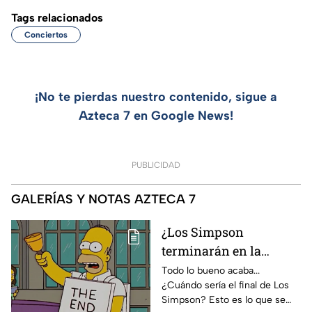
Tags relacionados
Conciertos
¡No te pierdas nuestro contenido, sigue a
Azteca 7 en Google News!
PUBLICIDAD
GALERÍAS Y NOTAS AZTECA 7
¿Los Simpson
terminarán en la
temporada 40? Actriz
Todo lo bueno acaba...
¿Cuándo sería el final de Los
de Bart Simpson da
Simpson? Esto es lo que se
IMPACTANTE