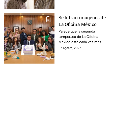
Se filtran imágenes de
La Oficina México
temporada 2 y un
Parece que la segunda
temporada de La Oficina
detalle desata teorías
México está cada vez más
entre los fans
cerca, pues el elenco ya se
06 agosto, 2026
encuentra en grabaciones y ya
se filtraron las primeras
imágenes del set.