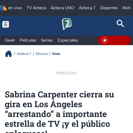
en vivo
TV Azteca
Azteca UNO
Azteca 7
Deportes
Notic
Geek
Películas
Series
Especiales
En Vivo
Azteca 7
Música
Nota
PUBLICIDAD
Sabrina Carpenter cierra su
gira en Los Ángeles
“arrestando” a importante
estrella de TV ¡y el público