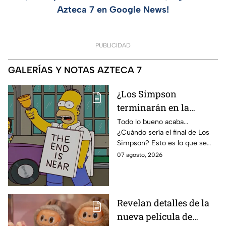
Azteca 7 en Google News!
PUBLICIDAD
GALERÍAS Y NOTAS AZTECA 7
¿Los Simpson
terminarán en la
temporada 40? Actriz
Todo lo bueno acaba...
¿Cuándo sería el final de Los
de Bart Simpson da
Simpson? Esto es lo que se
IMPACTANTE
sabe:
07 agosto, 2026
declaración
Revelan detalles de la
nueva película de