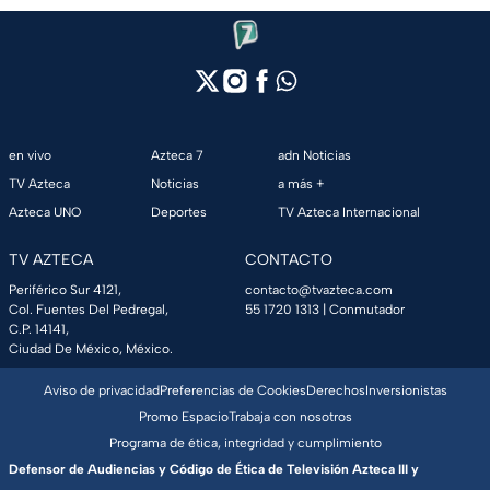
en vivo
Azteca 7
adn Noticias
TV Azteca
Noticias
a más +
Azteca UNO
Deportes
TV Azteca Internacional
TV AZTECA
CONTACTO
Periférico Sur 4121,
contacto@tvazteca.com
Col. Fuentes Del Pedregal,
55 1720 1313
| Conmutador
C.P. 14141,
Ciudad De México, México.
Aviso de privacidad
Preferencias de Cookies
Derechos
Inversionistas
Promo Espacio
Trabaja con nosotros
Programa de ética, integridad y cumplimiento
Defensor de Audiencias y Código de Ética de Televisión Azteca III y