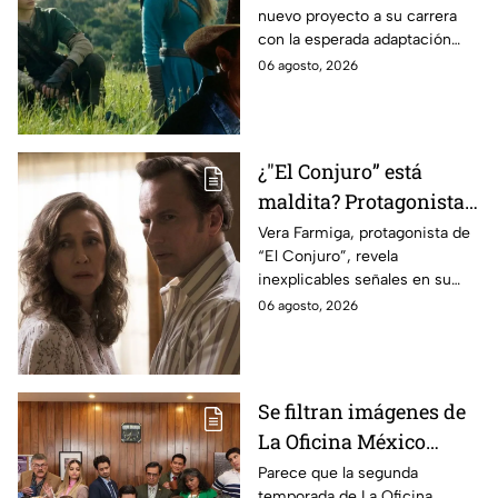
nuevo proyecto a su carrera
lo que se sabe hasta
con la esperada adaptación
ahora
cinematográfica del popular
06 agosto, 2026
videojuego.
¿"El Conjuro” está
maldita? Protagonista
revela INQUIETANTES
Vera Farmiga, protagonista de
“El Conjuro”, revela
señales en su cuerpo
inexplicables señales en su
durante la grabación de
cuerpo durante el rodaje de la
06 agosto, 2026
la película
película
Se filtran imágenes de
La Oficina México
temporada 2 y un
Parece que la segunda
temporada de La Oficina