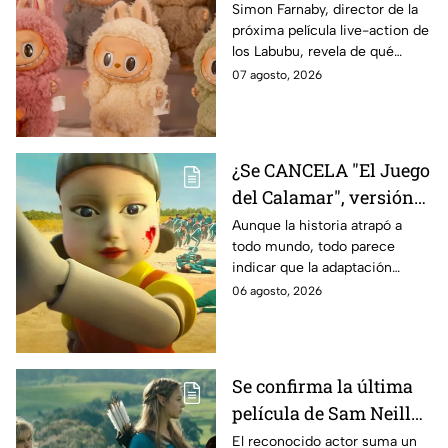
Labubu: de qué tratará
Simon Farnaby, director de la
próxima película live-action de
y cuándo se estrena
los Labubu, revela de qué
tratará la cinta. Aquí te
07 agosto, 2026
contamos los detalles.
¿Se CANCELA "El Juego
del Calamar", versión
Estados Unidos? Esto
Aunque la historia atrapó a
todo mundo, todo parece
es lo que se sabe al
indicar que la adaptación
momento
podría ser cancelada:
06 agosto, 2026
Se confirma la última
película de Sam Neill
antes de morir: esto es
El reconocido actor suma un