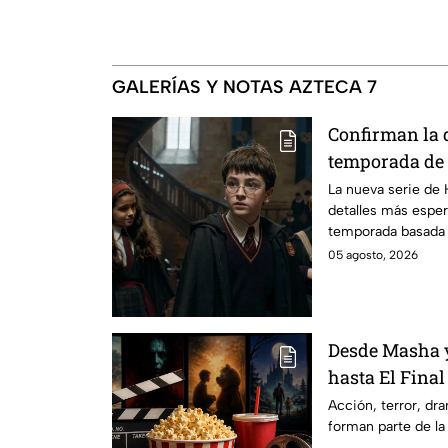
GALERÍAS Y NOTAS AZTECA 7
Confirman la 
temporada de 
emocionará a l
La nueva serie de 
detalles más esper
temporada basada e
05 agosto, 2026
Desde Masha y
hasta El Final
Hathaway. Esta
Acción, terror, d
forman parte de la
los estrenos e