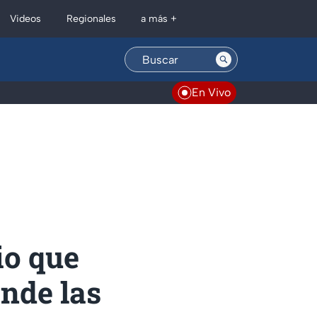
Regionales
Videos
a más +
En Vivo
io que
nde las