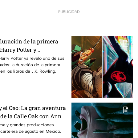
PUBLICIDAD
duración de la primera
Harry Potter y
os fans de los libros
Harry Potter ya reveló uno de sus
ados: la duración de la primera
n los libros de J.K. Rowling.
 el Oso: La gran aventura
 de la Calle Oak con Anne
 es la lista completa de
rama y grandes producciones
 cartelera de agosto en México.
n cines para agosto de