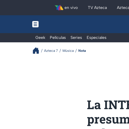
en vivo
TV Azteca
Aztec
Geek
Películas
Series
Especiales
Azteca 7
Música
Nota
La INTE
presum