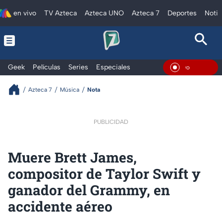
en vivo
TV Azteca
Azteca UNO
Azteca 7
Deportes
Notic
Geek
Películas
Series
Especiales
En Viv
Azteca 7
Música
Nota
PUBLICIDAD
Muere Brett James,
compositor de Taylor Swift y
ganador del Grammy, en
accidente aéreo