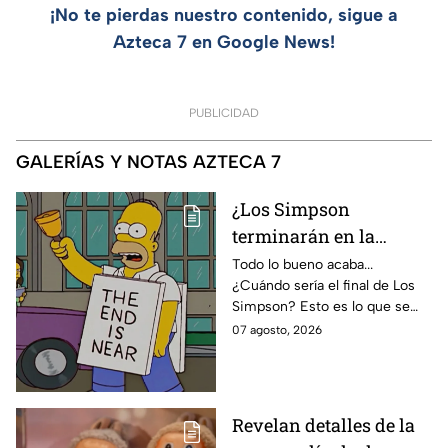
¡No te pierdas nuestro contenido, sigue a
Azteca 7 en Google News!
PUBLICIDAD
GALERÍAS Y NOTAS AZTECA 7
¿Los Simpson
terminarán en la
temporada 40? Actriz
Todo lo bueno acaba...
¿Cuándo sería el final de Los
de Bart Simpson da
Simpson? Esto es lo que se
IMPACTANTE
sabe:
07 agosto, 2026
declaración
Revelan detalles de la