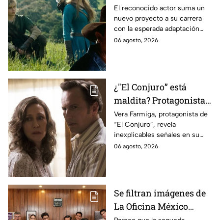
antes de morir: esto es
El reconocido actor suma un
nuevo proyecto a su carrera
lo que se sabe hasta
con la esperada adaptación
ahora
cinematográfica del popular
06 agosto, 2026
videojuego.
¿"El Conjuro” está
maldita? Protagonista
revela INQUIETANTES
Vera Farmiga, protagonista de
“El Conjuro”, revela
señales en su cuerpo
inexplicables señales en su
durante la grabación de
cuerpo durante el rodaje de la
06 agosto, 2026
la película
película
Se filtran imágenes de
La Oficina México
temporada 2 y un