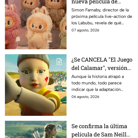
nueva película de
Labubu: de qué tratará
Simon Farnaby, director de la
próxima película live-action de
y cuándo se estrena
los Labubu, revela de qué
tratará la cinta. Aquí te
07 agosto, 2026
contamos los detalles.
¿Se CANCELA "El Juego
del Calamar", versión
Estados Unidos? Esto
Aunque la historia atrapó a
todo mundo, todo parece
es lo que se sabe al
indicar que la adaptación
momento
podría ser cancelada:
06 agosto, 2026
Se confirma la última
película de Sam Neill