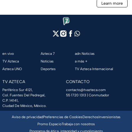
en vivo
Azteca 7
adn Noticias
TV Azteca
Noticias
a más +
Azteca UNO
Deportes
TV Azteca Internacional
TV AZTECA
CONTACTO
Periférico Sur 4121,
contacto@tvazteca.com
Col. Fuentes Del Pedregal,
55 1720 1313
| Conmutador
C.P. 14141,
Ciudad De México, México.
Aviso de privacidad
Preferencias de Cookies
Derechos
Inversionistas
Promo Espacio
Trabaja con nosotros
Programa de ética, integridad y cumplimiento