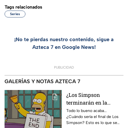
Tags relacionados
Series
¡No te pierdas nuestro contenido, sigue a
Azteca 7 en Google News!
PUBLICIDAD
GALERÍAS Y NOTAS AZTECA 7
¿Los Simpson
terminarán en la
temporada 40? Actriz
Todo lo bueno acaba...
¿Cuándo sería el final de Los
de Bart Simpson da
Simpson? Esto es lo que se
IMPACTANTE