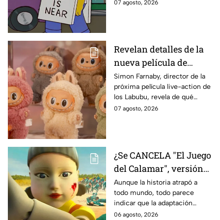
sabe:
07 agosto, 2026
declaración
Revelan detalles de la
nueva película de
Labubu: de qué tratará
Simon Farnaby, director de la
próxima película live-action de
y cuándo se estrena
los Labubu, revela de qué
tratará la cinta. Aquí te
07 agosto, 2026
contamos los detalles.
¿Se CANCELA "El Juego
del Calamar", versión
Estados Unidos? Esto
Aunque la historia atrapó a
todo mundo, todo parece
es lo que se sabe al
indicar que la adaptación
momento
podría ser cancelada:
06 agosto, 2026