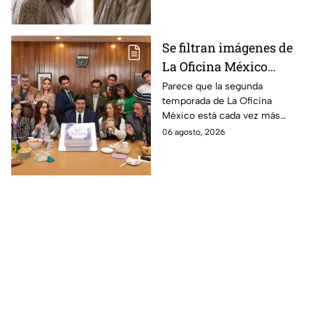
Se filtran imágenes de
La Oficina México
temporada 2 y un
Parece que la segunda
temporada de La Oficina
detalle desata teorías
México está cada vez más
entre los fans
cerca, pues el elenco ya se
06 agosto, 2026
encuentra en grabaciones y ya
se filtraron las primeras
imágenes del set.