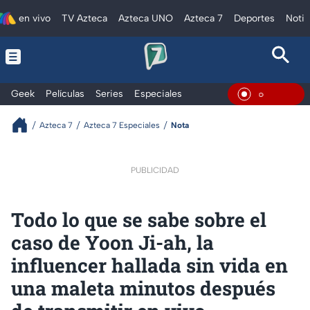
en vivo
TV Azteca
Azteca UNO
Azteca 7
Deportes
Notic
Geek
Películas
Series
Especiales
En Vivo
Azteca 7
Azteca 7 Especiales
Nota
PUBLICIDAD
Todo lo que se sabe sobre el
caso de Yoon Ji-ah, la
influencer hallada sin vida en
una maleta minutos después