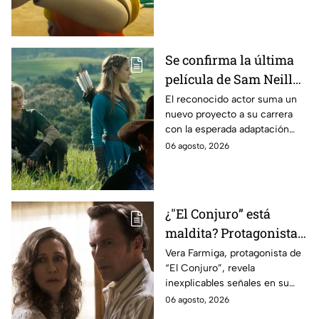
Se confirma la última
película de Sam Neill
antes de morir: esto es
El reconocido actor suma un
nuevo proyecto a su carrera
lo que se sabe hasta
con la esperada adaptación
ahora
cinematográfica del popular
06 agosto, 2026
videojuego.
¿"El Conjuro” está
maldita? Protagonista
revela INQUIETANTES
Vera Farmiga, protagonista de
“El Conjuro”, revela
señales en su cuerpo
inexplicables señales en su
durante la grabación de
cuerpo durante el rodaje de la
06 agosto, 2026
la película
película