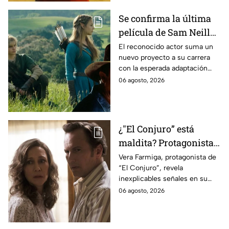
Se confirma la última
película de Sam Neill
antes de morir: esto es
El reconocido actor suma un
nuevo proyecto a su carrera
lo que se sabe hasta
con la esperada adaptación
ahora
cinematográfica del popular
06 agosto, 2026
videojuego.
¿"El Conjuro” está
maldita? Protagonista
revela INQUIETANTES
Vera Farmiga, protagonista de
“El Conjuro”, revela
señales en su cuerpo
inexplicables señales en su
durante la grabación de
cuerpo durante el rodaje de la
06 agosto, 2026
la película
película