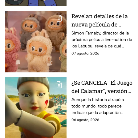
Revelan detalles de la
nueva película de
Labubu: de qué tratará
Simon Farnaby, director de la
próxima película live-action de
y cuándo se estrena
los Labubu, revela de qué
tratará la cinta. Aquí te
07 agosto, 2026
contamos los detalles.
¿Se CANCELA "El Juego
del Calamar", versión
Estados Unidos? Esto
Aunque la historia atrapó a
todo mundo, todo parece
es lo que se sabe al
indicar que la adaptación
momento
podría ser cancelada:
06 agosto, 2026