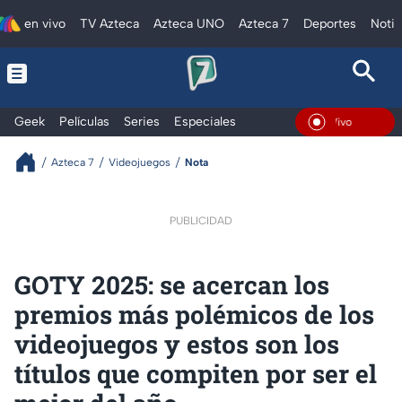
en vivo
TV Azteca
Azteca UNO
Azteca 7
Deportes
Notic
Geek
Películas
Series
Especiales
En Vi
Azteca 7
Videojuegos
Nota
PUBLICIDAD
GOTY 2025: se acercan los
premios más polémicos de los
videojuegos y estos son los
títulos que compiten por ser el