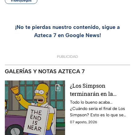
Videojuegos
¡No te pierdas nuestro contenido, sigue a
Azteca 7 en Google News!
PUBLICIDAD
GALERÍAS Y NOTAS AZTECA 7
¿Los Simpson
terminarán en la
temporada 40? Actriz
Todo lo bueno acaba...
¿Cuándo sería el final de Los
de Bart Simpson da
Simpson? Esto es lo que se
IMPACTANTE
sabe:
07 agosto, 2026
declaración