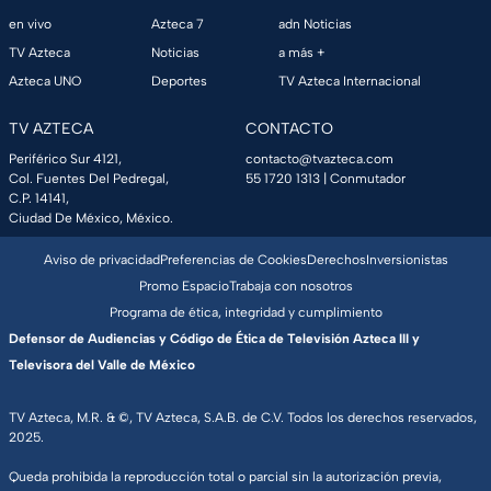
en vivo
Azteca 7
adn Noticias
TV Azteca
Noticias
a más +
Azteca UNO
Deportes
TV Azteca Internacional
TV AZTECA
CONTACTO
Periférico Sur 4121,
contacto@tvazteca.com
Col. Fuentes Del Pedregal,
55 1720 1313
| Conmutador
C.P. 14141,
Ciudad De México, México.
Aviso de privacidad
Preferencias de Cookies
Derechos
Inversionistas
Promo Espacio
Trabaja con nosotros
Programa de ética, integridad y cumplimiento
Defensor de Audiencias y Código de Ética de Televisión Azteca III y
Televisora del Valle de México
TV Azteca, M.R. & ©, TV Azteca, S.A.B. de C.V. Todos los derechos reservados,
2025.
Queda prohibida la reproducción total o parcial sin la autorización previa,