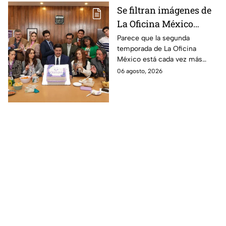
Se filtran imágenes de
La Oficina México
temporada 2 y un
Parece que la segunda
temporada de La Oficina
detalle desata teorías
México está cada vez más
entre los fans
cerca, pues el elenco ya se
06 agosto, 2026
encuentra en grabaciones y ya
se filtraron las primeras
imágenes del set.