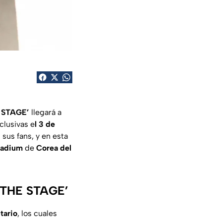
 STAGE’
llegará a
clusivas e
l 3 de
 sus fans, y en esta
tadium
de
Corea del
N THE STAGE’
tario
, los cuales