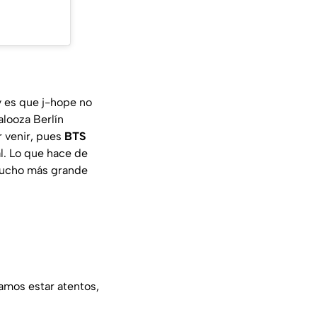
y es que j-hope no
alooza Berlín
r venir, pues
BTS
l. Lo que hace de
 mucho más grande
amos estar atentos,