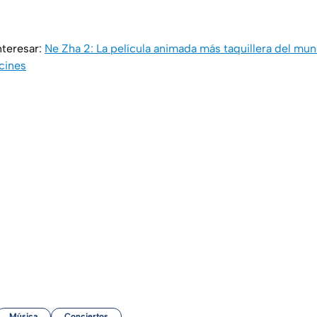
nteresar:
Ne Zha 2: La película animada más taquillera del mun
 cines
Música
Conciertos