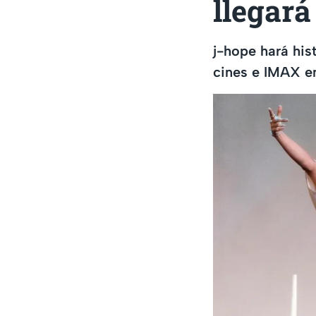
llegar
j-hope hará his
cines e IMAX e