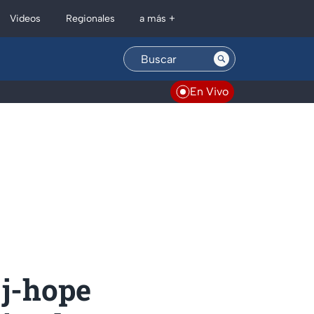
Regionales
Videos
a más +
En Vivo
a
 j-hope