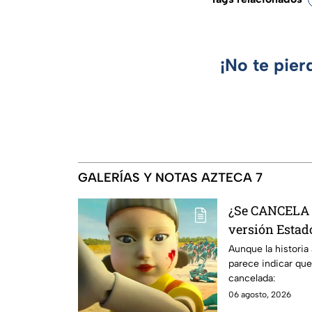
¡No te pier
GALERÍAS Y NOTAS AZTECA 7
¿Se CANCELA "
versión Estado
se sabe al mo
Aunque la historia
parece indicar que
cancelada:
06 agosto, 2026