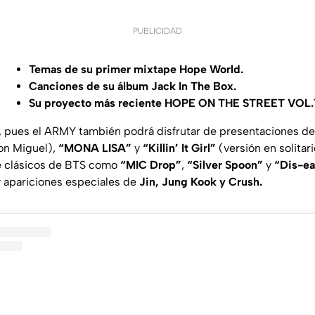
PUBLICIDAD
Temas de su primer mixtape Hope World.
Canciones de su álbum Jack In The Box.
Su proyecto más reciente HOPE ON THE STREET VOL.1
, pues el ARMY también podrá disfrutar de presentaciones d
on Miguel),
“MONA LISA”
y
“Killin’ It Girl”
(versión en solitar
e clásicos de BTS como
“MIC Drop”
,
“Silver Spoon”
y
“Dis-ea
 apariciones especiales de
Jin, Jung Kook y Crush.