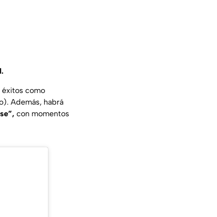
.
e éxitos como
io). Además, habrá
se”,
con momentos