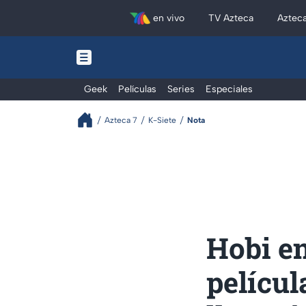
en vivo
TV Azteca
Aztec
Geek
Películas
Series
Especiales
Azteca 7
K-Siete
Nota
Hobi en
películ