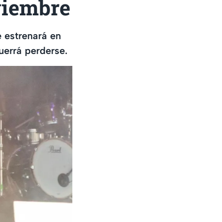
viembre
e estrenará en
errá perderse.