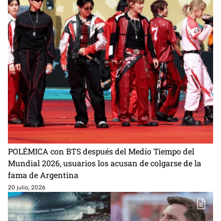
POLÉMICA con BTS después del Medio Tiempo del
Mundial 2026, usuarios los acusan de colgarse de la
fama de Argentina
20 julio, 2026