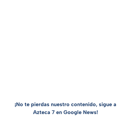
¡No te pierdas nuestro contenido, sigue a
Azteca 7 en Google News!