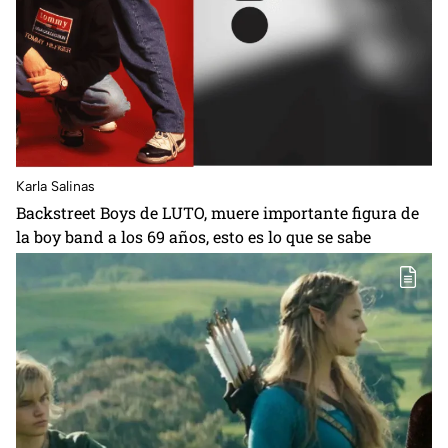
Karla Salinas
Backstreet Boys de LUTO, muere importante figura de
la boy band a los 69 años, esto es lo que se sabe