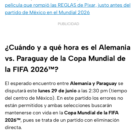
película que rompió las REGLAS de Pixar, justo antes del
partido de México en el Mundial 2026
PUBLICIDAD
¿Cuándo y a qué hora es el Alemania
vs. Paraguay de la Copa Mundial de
la FIFA 2026™?
El esperado encuentro entre
Alemania y Paraguay
se
disputará este
lunes 29 de junio
a las 2:30 pm (tiempo
del centro de México). En este partido los errores no
están permitidos y ambas selecciones buscarán
mantenerse con vida en la
Copa Mundial de la FIFA
2026™
, pues se trata de un partido con eliminación
directa.