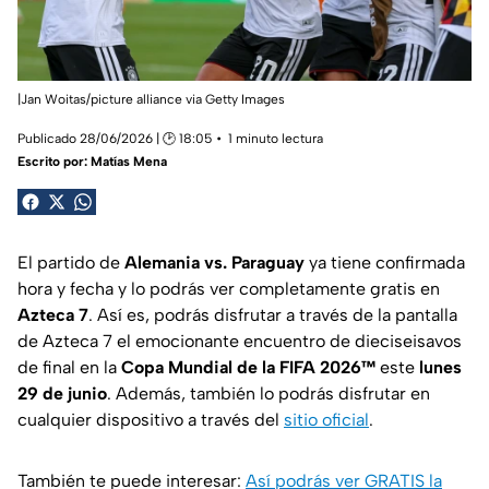
|Jan Woitas/picture alliance via Getty Images
Publicado 28/06/2026 | 🕑 18:05
1 minuto lectura
Escrito por:
Matías Mena
El partido de
Alemania vs. Paraguay
ya tiene confirmada
hora y fecha y lo podrás ver completamente gratis en
Azteca 7
. Así es, podrás disfrutar a través de la pantalla
de Azteca 7 el emocionante encuentro de dieciseisavos
de final en la
Copa Mundial de la FIFA 2026™
este
lunes
29 de junio
. Además, también lo podrás disfrutar en
cualquier dispositivo a través del
sitio oficial
.
También te puede interesar:
Así podrás ver GRATIS la