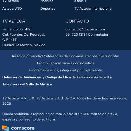
TV Azteca
Noticias
a más +
Azteca UNO
Deportes
TV Azteca Internacional
TV AZTECA
CONTACTO
Periférico Sur 4121,
contacto@tvazteca.com
Col. Fuentes Del Pedregal,
55 1720 1313
| Conmutador
C.P. 14141,
Ciudad De México, México.
Aviso de privacidad
Preferencias de Cookies
Derechos
Inversionistas
Promo Espacio
Trabaja con nosotros
Programa de ética, integridad y cumplimiento
Defensor de Audiencias y Código de Ética de Televisión Azteca III y
Televisora del Valle de México
TV Azteca, M.R. & ©, TV Azteca, S.A.B. de C.V. Todos los derechos reservados,
2025.
Queda prohibida la reproducción total o parcial sin la autorización previa,
expresa y por escrito de su titular.