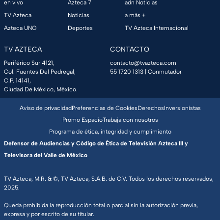
en vivo
Azteca 7
adn Noticias
TV Azteca
Noticias
a más +
Azteca UNO
Deportes
TV Azteca Internacional
TV AZTECA
CONTACTO
Periférico Sur 4121,
contacto@tvazteca.com
Col. Fuentes Del Pedregal,
55 1720 1313
| Conmutador
C.P. 14141,
Ciudad De México, México.
Aviso de privacidad
Preferencias de Cookies
Derechos
Inversionistas
Promo Espacio
Trabaja con nosotros
Programa de ética, integridad y cumplimiento
Defensor de Audiencias y Código de Ética de Televisión Azteca III y
Televisora del Valle de México
TV Azteca, M.R. & ©, TV Azteca, S.A.B. de C.V. Todos los derechos reservados,
2025.
Queda prohibida la reproducción total o parcial sin la autorización previa,
expresa y por escrito de su titular.