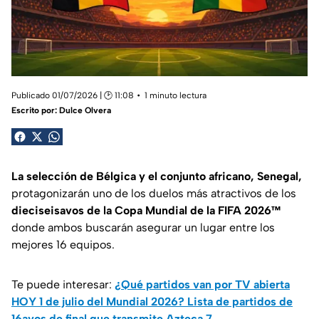
Publicado 01/07/2026 | 🕑 11:08
1 minuto lectura
Escrito por:
Dulce Olvera
La selección de Bélgica y el conjunto africano, Senegal,
protagonizarán uno de los duelos más atractivos de los
dieciseisavos de la Copa Mundial de la FIFA 2026™
donde ambos buscarán asegurar un lugar entre los
mejores 16 equipos.
Te puede interesar:
¿Qué partidos van por TV abierta
HOY 1 de julio del Mundial 2026? Lista de partidos de
16avos de final que transmite Azteca 7