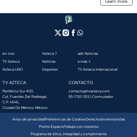
en vivo
Azteca 7
adn Noticias
TV Azteca
Noticias
a más +
Azteca UNO
Deportes
TV Azteca Internacional
TV AZTECA
CONTACTO
Periférico Sur 4121,
contacto@tvazteca.com
Col. Fuentes Del Pedregal,
55 1720 1313
| Conmutador
C.P. 14141,
Ciudad De México, México.
Aviso de privacidad
Preferencias de Cookies
Derechos
Inversionistas
Promo Espacio
Trabaja con nosotros
Programa de ética, integridad y cumplimiento