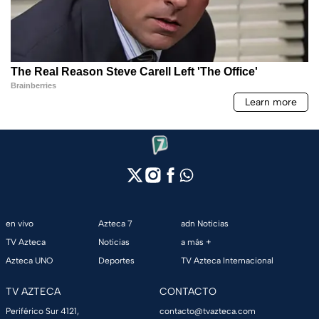
en vivo
Azteca 7
adn Noticias
TV Azteca
Noticias
a más +
Azteca UNO
Deportes
TV Azteca Internacional
TV AZTECA
CONTACTO
Periférico Sur 4121,
contacto@tvazteca.com