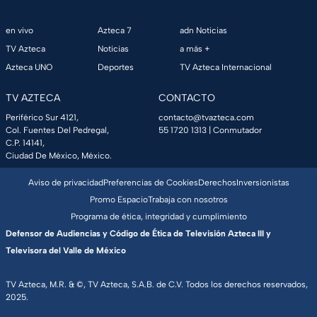
en vivo
Azteca 7
adn Noticias
TV Azteca
Noticias
a más +
Azteca UNO
Deportes
TV Azteca Internacional
TV AZTECA
CONTACTO
Periférico Sur 4121,
contacto@tvazteca.com
Col. Fuentes Del Pedregal,
55 1720 1313
| Conmutador
C.P. 14141,
Ciudad De México, México.
Aviso de privacidad
Preferencias de Cookies
Derechos
Inversionistas
Promo Espacio
Trabaja con nosotros
Programa de ética, integridad y cumplimiento
Defensor de Audiencias y Código de Ética de Televisión Azteca III y
Televisora del Valle de México
TV Azteca, M.R. & ©, TV Azteca, S.A.B. de C.V. Todos los derechos reservados,
2025.