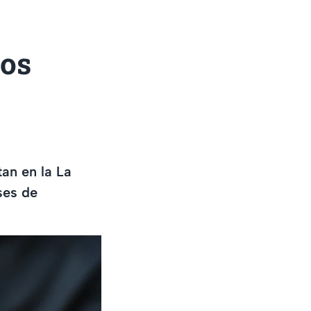
los
tan en la La
ses de