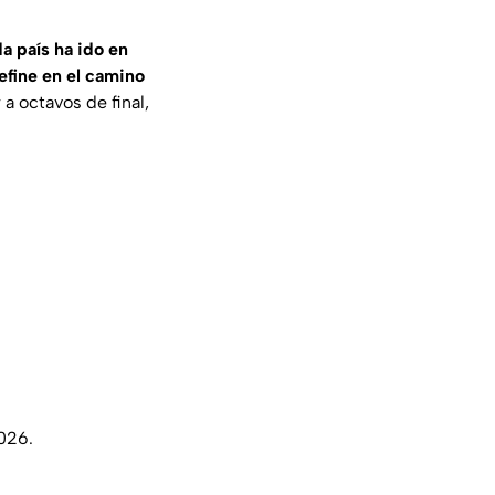
a país ha ido en
efine en el camino
a octavos de final,
2026.