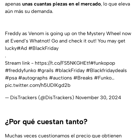
apenas
unas cuantas piezas en el mercado
, lo que eleva
aún más su demanda.
Freddy as Venom is going up on the Mystery Wheel now
at Evend’s Whatnot! Go and check it out! You may get
lucky
#Ad
#BlackFriday
.
Stream link -
https://t.co/FS5NKGHEtf
#funkopop
#freddyfunko
#grails
#blackFriday
#Blackfridaydeals
#psa
#autographs
#auctions
#Breaks
#Funko
…
pic.twitter.com/h5UDlKgd2b
— DisTrackers (@DisTrackers)
November 30, 2024
¿Por qué cuestan tanto?
Muchas veces cuestionamos el precio que obtienen