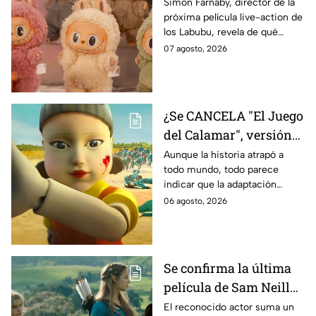
Labubu: de qué tratará
Simon Farnaby, director de la
próxima película live-action de
y cuándo se estrena
los Labubu, revela de qué
tratará la cinta. Aquí te
07 agosto, 2026
contamos los detalles.
¿Se CANCELA "El Juego
del Calamar", versión
Estados Unidos? Esto
Aunque la historia atrapó a
todo mundo, todo parece
es lo que se sabe al
indicar que la adaptación
momento
podría ser cancelada:
06 agosto, 2026
Se confirma la última
película de Sam Neill
antes de morir: esto es
El reconocido actor suma un