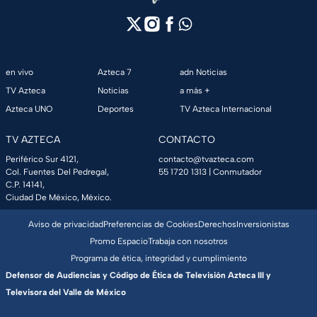
en vivo
Azteca 7
adn Noticias
TV Azteca
Noticias
a más +
Azteca UNO
Deportes
TV Azteca Internacional
TV AZTECA
CONTACTO
Periférico Sur 4121,
contacto@tvazteca.com
Col. Fuentes Del Pedregal,
55 1720 1313
| Conmutador
C.P. 14141,
Ciudad De México, México.
Aviso de privacidad
Preferencias de Cookies
Derechos
Inversionistas
Promo Espacio
Trabaja con nosotros
Programa de ética, integridad y cumplimiento
Defensor de Audiencias y Código de Ética de Televisión Azteca III y
Televisora del Valle de México