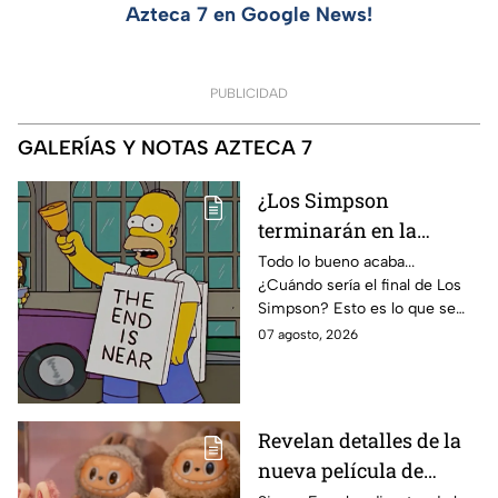
Azteca 7 en Google News!
PUBLICIDAD
GALERÍAS Y NOTAS AZTECA 7
¿Los Simpson
terminarán en la
temporada 40? Actriz
Todo lo bueno acaba...
¿Cuándo sería el final de Los
de Bart Simpson da
Simpson? Esto es lo que se
IMPACTANTE
sabe:
07 agosto, 2026
declaración
Revelan detalles de la
nueva película de