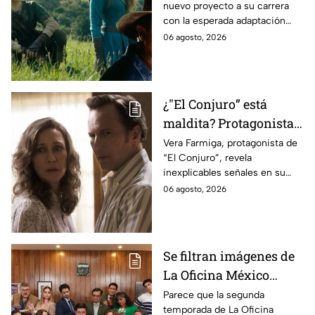
nuevo proyecto a su carrera
lo que se sabe hasta
con la esperada adaptación
ahora
cinematográfica del popular
06 agosto, 2026
videojuego.
¿"El Conjuro” está
maldita? Protagonista
revela INQUIETANTES
Vera Farmiga, protagonista de
“El Conjuro”, revela
señales en su cuerpo
inexplicables señales en su
durante la grabación de
cuerpo durante el rodaje de la
06 agosto, 2026
la película
película
Se filtran imágenes de
La Oficina México
temporada 2 y un
Parece que la segunda
temporada de La Oficina
detalle desata teorías