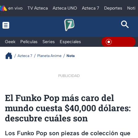
en vivo
TV Azteca
Azteca UNO
Azteca 7
Deportes
Notic
Geek
Películas
Series
Especiales
En Vivo
Azteca 7
Planeta Anime
Nota
PUBLICIDAD
El Funko Pop más caro del
mundo cuesta $40,000 dólares:
descubre cuáles son
Los Funko Pop son piezas de colección que