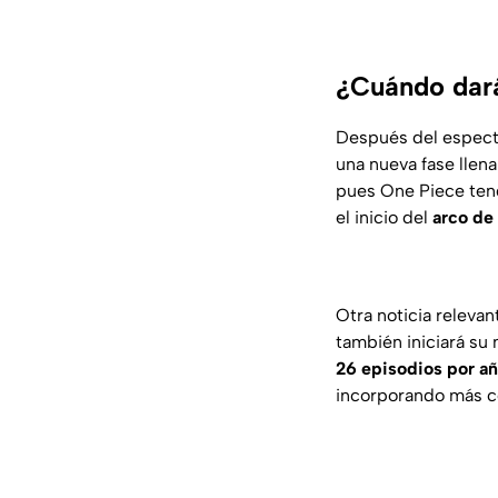
¿Cuándo dará
Después del especta
una nueva fase llen
pues One Piece tend
el inicio del
arco de
Otra noticia releva
también iniciará su
26 episodios por a
incorporando más co