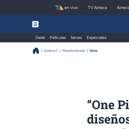
en vivo
TV Azteca
Aztec
Geek
Películas
Series
Especiales
Azteca 7
Planeta Anime
Nota
“One Pi
diseños