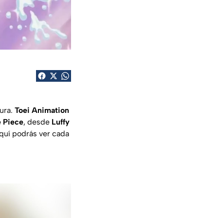
tura.
Toei Animation
 Piece
, desde
Luffy
uí podrás ver cada