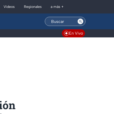
Regionales
Videos
a más +
En Vivo
ción