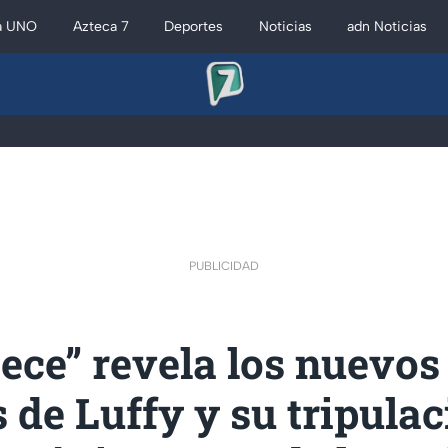
a UNO
Azteca 7
Deportes
Noticias
adn Noticias
PUBLICIDAD
ece” revela los nuevos
 de Luffy y su tripula