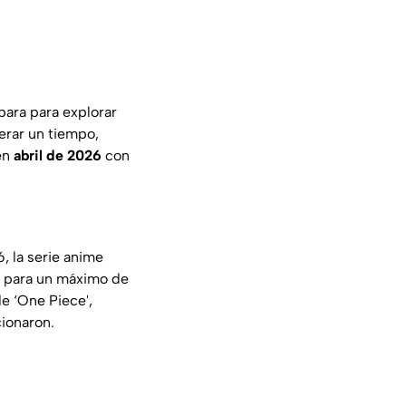
para para explorar
erar un tiempo,
en
abril de 2026
con
, la serie anime
s para un máximo de
e ‘One Piece',
onaron.