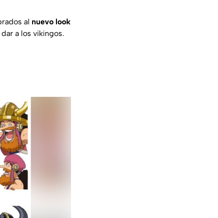
brados al
nuevo look
dar a los vikingos.