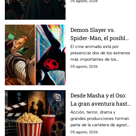
la primera temporada basada
05 agosto, 2026
en los libros de J.K. Rowling.
Demon Slayer vs.
Spider-Man, el posible
gran enfrentamiento
El cine animado está por
presenciar dos de los estrenos
en taquilla del 2027
más importantes de los
últimos años.
05 agosto, 2026
Desde Masha y el Oso:
La gran aventura hasta
El Final de la Calle Oak
Acción, terror, drama y
grandes producciones forman
con Anne Hathaway.
parte de la cartelera de agosto
Esta es la lista
en México.
05 agosto, 2026