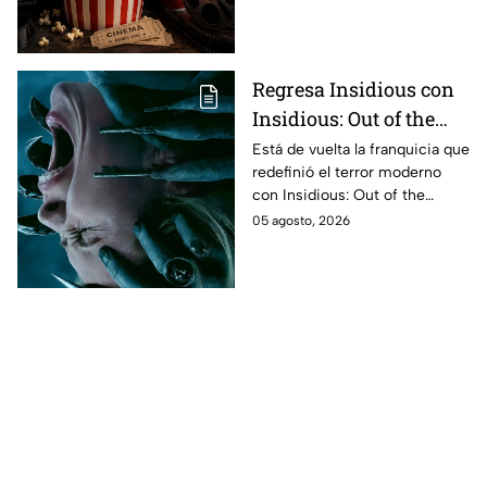
completa de los
estrenos en cines para
agosto de 2026 en
México
Regresa Insidious con
Insidious: Out of the
Further; esto revela el
Está de vuelta la franquicia que
redefinió el terror moderno
aterrador primer tráiler
con Insidious: Out of the
Further. Te contamos todo lo
05 agosto, 2026
que se sabe de la película para
que no te la pierdas.