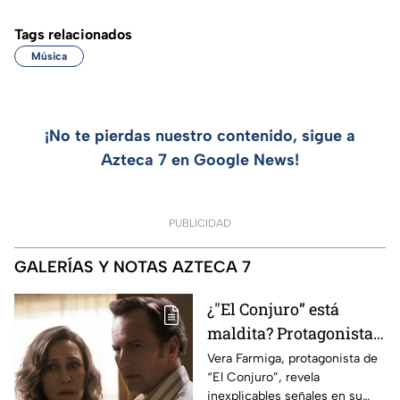
Tags relacionados
Música
¡No te pierdas nuestro contenido, sigue a
Azteca 7 en Google News!
PUBLICIDAD
GALERÍAS Y NOTAS AZTECA 7
¿"El Conjuro” está
maldita? Protagonista
revela INQUIETANTES
Vera Farmiga, protagonista de
“El Conjuro”, revela
señales en su cuerpo
inexplicables señales en su