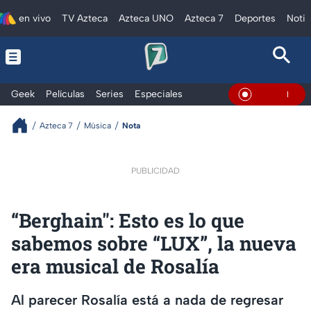
en vivo
TV Azteca
Azteca UNO
Azteca 7
Deportes
Notic
Geek
Películas
Series
Especiales
En Vivo
Azteca 7
Música
Nota
PUBLICIDAD
“Berghain": Esto es lo que
sabemos sobre “LUX”, la nueva
era musical de Rosalía
Al parecer Rosalía está a nada de regresar