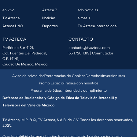
en vivo
Azteca 7
adn Noticias
TV Azteca
Noticias
a más +
Azteca UNO
Deportes
TV Azteca Internacional
TV AZTECA
CONTACTO
Periférico Sur 4121,
contacto@tvazteca.com
Col. Fuentes Del Pedregal,
55 1720 1313
| Conmutador
C.P. 14141,
Ciudad De México, México.
Aviso de privacidad
Preferencias de Cookies
Derechos
Inversionistas
Promo Espacio
Trabaja con nosotros
Programa de ética, integridad y cumplimiento
Defensor de Audiencias y Código de Ética de Televisión Azteca III y
Televisora del Valle de México
TV Azteca, M.R. & ©, TV Azteca, S.A.B. de C.V. Todos los derechos reservados,
2025.
Queda prohibida la reproducción total o parcial sin la autorización previa,