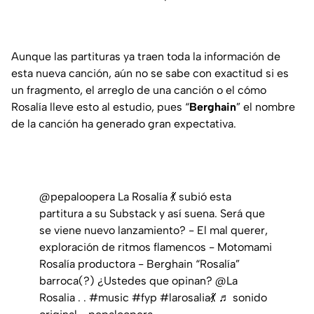
Aunque las partituras ya traen toda la información de
esta nueva canción, aún no se sabe con exactitud si es
un fragmento, el arreglo de una canción o el cómo
Rosalía lleve esto al estudio, pues “
Berghain
” el nombre
de la canción ha generado gran expectativa.
@pepaloopera
La Rosalía 💃 subió esta
partitura a su Substack y así suena. Será que
se viene nuevo lanzamiento? - El mal querer,
exploración de ritmos flamencos - Motomami
Rosalía productora - ⁠Berghain “Rosalía”
barroca(?) ¿Ustedes que opinan? @La
Rosalia . .
#music
#fyp
#larosalia💃
♬ sonido