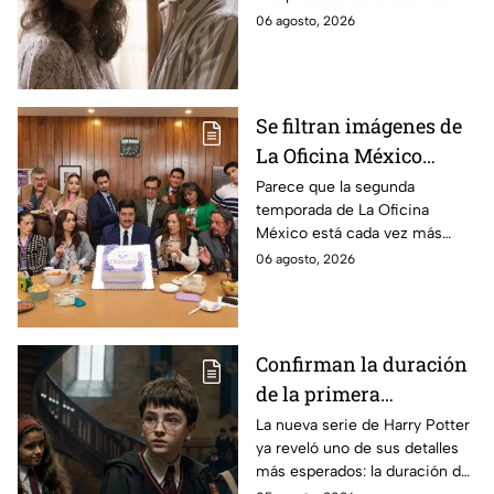
durante la grabación de
cuerpo durante el rodaje de la
06 agosto, 2026
la película
película
Se filtran imágenes de
La Oficina México
temporada 2 y un
Parece que la segunda
temporada de La Oficina
detalle desata teorías
México está cada vez más
entre los fans
cerca, pues el elenco ya se
06 agosto, 2026
encuentra en grabaciones y ya
se filtraron las primeras
imágenes del set.
Confirman la duración
de la primera
temporada de Harry
La nueva serie de Harry Potter
ya reveló uno de sus detalles
Potter y emocionará a
más esperados: la duración de
los fans de los libros