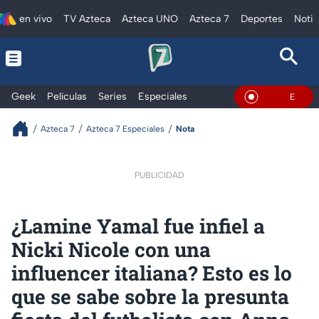
en vivo
TV Azteca
Azteca UNO
Azteca 7
Deportes
Notic
Geek
Películas
Series
Especiales
En Vivo
Azteca 7
Azteca 7 Especiales
Nota
PUBLICIDAD
¿Lamine Yamal fue infiel a
Nicki Nicole con una
influencer italiana? Esto es lo
que se sabe sobre la presunta