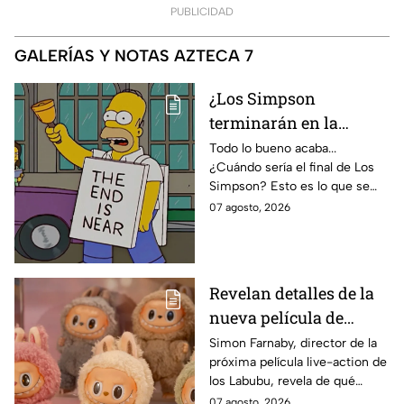
PUBLICIDAD
GALERÍAS Y NOTAS AZTECA 7
¿Los Simpson
terminarán en la
temporada 40? Actriz
Todo lo bueno acaba...
¿Cuándo sería el final de Los
de Bart Simpson da
Simpson? Esto es lo que se
IMPACTANTE
sabe:
07 agosto, 2026
declaración
Revelan detalles de la
nueva película de
Labubu: de qué tratará
Simon Farnaby, director de la
próxima película live-action de
y cuándo se estrena
los Labubu, revela de qué
tratará la cinta. Aquí te
07 agosto, 2026