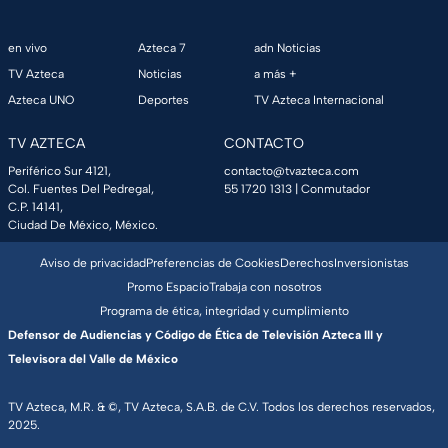
en vivo
Azteca 7
adn Noticias
TV Azteca
Noticias
a más +
Azteca UNO
Deportes
TV Azteca Internacional
TV AZTECA
CONTACTO
Periférico Sur 4121,
contacto@tvazteca.com
Col. Fuentes Del Pedregal,
55 1720 1313
| Conmutador
C.P. 14141,
Ciudad De México, México.
Aviso de privacidad
Preferencias de Cookies
Derechos
Inversionistas
Promo Espacio
Trabaja con nosotros
Programa de ética, integridad y cumplimiento
Defensor de Audiencias y Código de Ética de Televisión Azteca III y
Televisora del Valle de México
TV Azteca, M.R. & ©, TV Azteca, S.A.B. de C.V. Todos los derechos reservados,
2025.