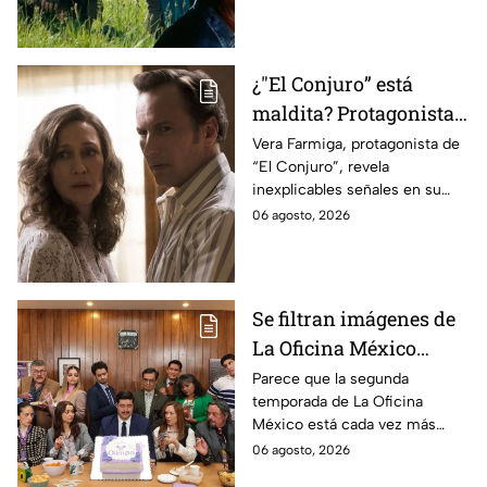
videojuego.
¿"El Conjuro” está
maldita? Protagonista
revela INQUIETANTES
Vera Farmiga, protagonista de
“El Conjuro”, revela
señales en su cuerpo
inexplicables señales en su
durante la grabación de
cuerpo durante el rodaje de la
06 agosto, 2026
la película
película
Se filtran imágenes de
La Oficina México
temporada 2 y un
Parece que la segunda
temporada de La Oficina
detalle desata teorías
México está cada vez más
entre los fans
cerca, pues el elenco ya se
06 agosto, 2026
encuentra en grabaciones y ya