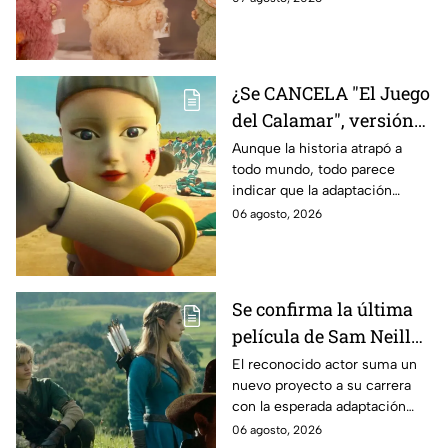
contamos los detalles.
¿Se CANCELA "El Juego
del Calamar", versión
Estados Unidos? Esto
Aunque la historia atrapó a
todo mundo, todo parece
es lo que se sabe al
indicar que la adaptación
momento
podría ser cancelada:
06 agosto, 2026
Se confirma la última
película de Sam Neill
antes de morir: esto es
El reconocido actor suma un
nuevo proyecto a su carrera
lo que se sabe hasta
con la esperada adaptación
ahora
cinematográfica del popular
06 agosto, 2026