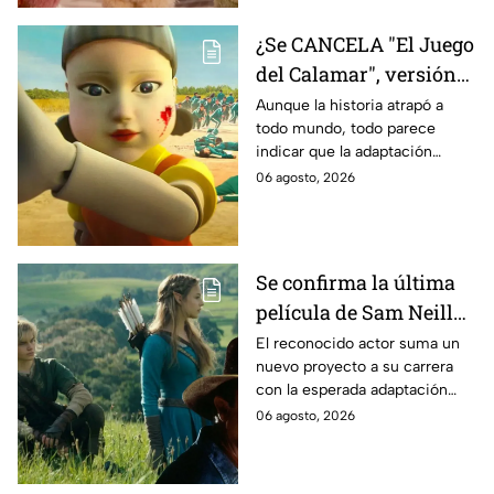
¿Se CANCELA "El Juego
del Calamar", versión
Estados Unidos? Esto
Aunque la historia atrapó a
todo mundo, todo parece
es lo que se sabe al
indicar que la adaptación
momento
podría ser cancelada:
06 agosto, 2026
Se confirma la última
película de Sam Neill
antes de morir: esto es
El reconocido actor suma un
nuevo proyecto a su carrera
lo que se sabe hasta
con la esperada adaptación
ahora
cinematográfica del popular
06 agosto, 2026
videojuego.