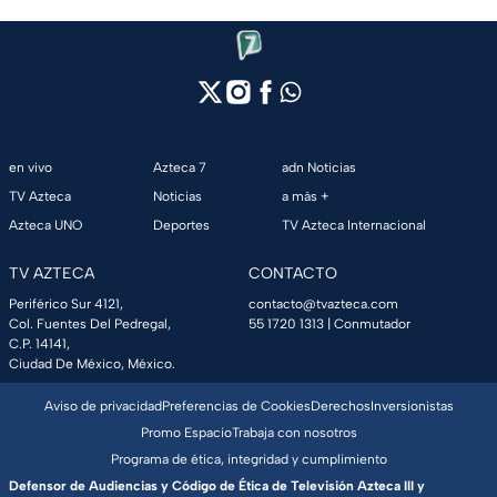
en vivo
Azteca 7
adn Noticias
TV Azteca
Noticias
a más +
Azteca UNO
Deportes
TV Azteca Internacional
TV AZTECA
CONTACTO
Periférico Sur 4121,
contacto@tvazteca.com
Col. Fuentes Del Pedregal,
55 1720 1313
| Conmutador
C.P. 14141,
Ciudad De México, México.
Aviso de privacidad
Preferencias de Cookies
Derechos
Inversionistas
Promo Espacio
Trabaja con nosotros
Programa de ética, integridad y cumplimiento
Defensor de Audiencias y Código de Ética de Televisión Azteca III y