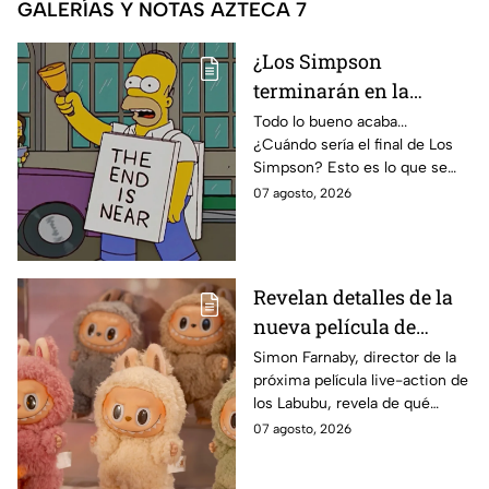
GALERÍAS Y NOTAS AZTECA 7
¿Los Simpson
terminarán en la
temporada 40? Actriz
Todo lo bueno acaba...
¿Cuándo sería el final de Los
de Bart Simpson da
Simpson? Esto es lo que se
IMPACTANTE
sabe:
07 agosto, 2026
declaración
Revelan detalles de la
nueva película de
Labubu: de qué tratará
Simon Farnaby, director de la
próxima película live-action de
y cuándo se estrena
los Labubu, revela de qué
tratará la cinta. Aquí te
07 agosto, 2026
contamos los detalles.