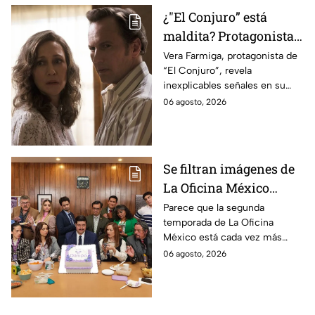
¿"El Conjuro” está
maldita? Protagonista
revela INQUIETANTES
Vera Farmiga, protagonista de
“El Conjuro”, revela
señales en su cuerpo
inexplicables señales en su
durante la grabación de
cuerpo durante el rodaje de la
06 agosto, 2026
la película
película
Se filtran imágenes de
La Oficina México
temporada 2 y un
Parece que la segunda
temporada de La Oficina
detalle desata teorías
México está cada vez más
entre los fans
cerca, pues el elenco ya se
06 agosto, 2026
encuentra en grabaciones y ya
se filtraron las primeras
imágenes del set.