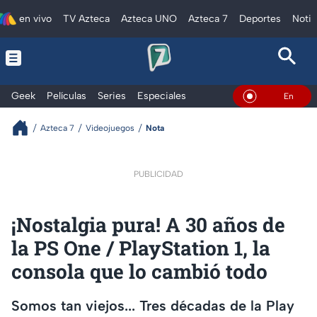
en vivo
TV Azteca
Azteca UNO
Azteca 7
Deportes
Notic
Geek
Películas
Series
Especiales
En Vivo
Azteca 7
Videojuegos
Nota
PUBLICIDAD
¡Nostalgia pura! A 30 años de
la PS One / PlayStation 1, la
consola que lo cambió todo
Somos tan viejos... Tres décadas de la Play