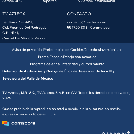
Azteca UNO
Deportes
TV Azteca Internacional
TV AZTECA
CONTACTO
Periférico Sur 4121,
contacto@tvazteca.com
Col. Fuentes Del Pedregal,
55 1720 1313
| Conmutador
C.P. 14141,
Ciudad De México, México.
Aviso de privacidad
Preferencias de Cookies
Derechos
Inversionistas
Promo Espacio
Trabaja con nosotros
Programa de ética, integridad y cumplimiento
Defensor de Audiencias y Código de Ética de Televisión Azteca III y
Televisora del Valle de México
TV Azteca, M.R. & ©, TV Azteca, S.A.B. de C.V. Todos los derechos reservados,
2025.
Queda prohibida la reproducción total o parcial sin la autorización previa,
expresa y por escrito de su titular.
Subir inicio