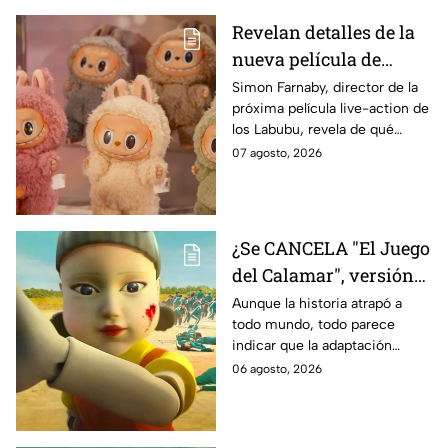
Revelan detalles de la
nueva película de
Labubu: de qué tratará
Simon Farnaby, director de la
próxima película live-action de
y cuándo se estrena
los Labubu, revela de qué
tratará la cinta. Aquí te
07 agosto, 2026
contamos los detalles.
¿Se CANCELA "El Juego
del Calamar", versión
Estados Unidos? Esto
Aunque la historia atrapó a
todo mundo, todo parece
es lo que se sabe al
indicar que la adaptación
momento
podría ser cancelada:
06 agosto, 2026