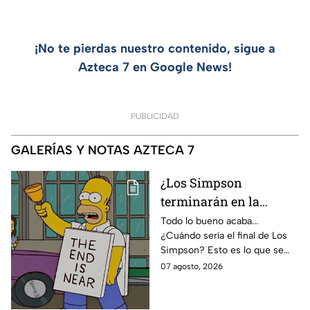
¡No te pierdas nuestro contenido, sigue a
Azteca 7 en Google News!
PUBLICIDAD
GALERÍAS Y NOTAS AZTECA 7
¿Los Simpson
terminarán en la
temporada 40? Actriz
Todo lo bueno acaba...
¿Cuándo sería el final de Los
de Bart Simpson da
Simpson? Esto es lo que se
IMPACTANTE
sabe:
07 agosto, 2026
declaración