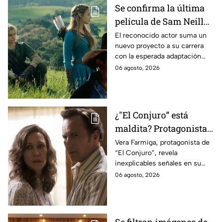
Se confirma la última
película de Sam Neill
antes de morir: esto es
El reconocido actor suma un
nuevo proyecto a su carrera
lo que se sabe hasta
con la esperada adaptación
ahora
cinematográfica del popular
06 agosto, 2026
videojuego.
¿"El Conjuro” está
maldita? Protagonista
revela INQUIETANTES
Vera Farmiga, protagonista de
“El Conjuro”, revela
señales en su cuerpo
inexplicables señales en su
durante la grabación de
cuerpo durante el rodaje de la
06 agosto, 2026
la película
película
Se filtran imágenes de