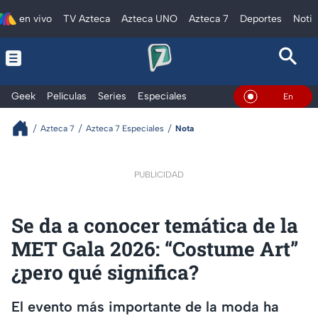
en vivo
TV Azteca
Azteca UNO
Azteca 7
Deportes
Notic
Geek
Películas
Series
Especiales
En Vivo
Azteca 7
Azteca 7 Especiales
Nota
PUBLICIDAD
Se da a conocer temática de la
MET Gala 2026: “Costume Art”
¿pero qué significa?
El evento más importante de la moda ha