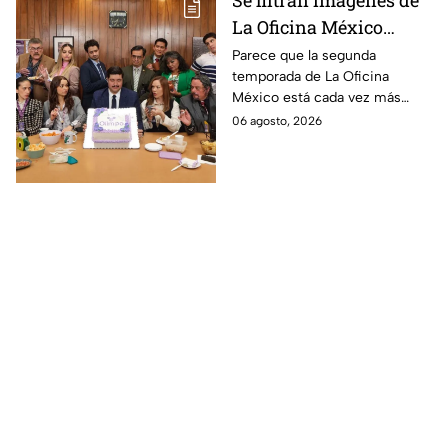
La Oficina México
temporada 2 y un
Parece que la segunda
temporada de La Oficina
detalle desata teorías
México está cada vez más
entre los fans
cerca, pues el elenco ya se
06 agosto, 2026
encuentra en grabaciones y ya
se filtraron las primeras
imágenes del set.