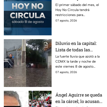
No Circula el primer
El primer sábado del mes, el
Hoy No Circula tendrá
sábado del mes
restricciones para
determinados vehículos en la
07 agosto, 2026
CDMX y en el Edomex. Revisa
si puedes tomar las llaves y
arrancar.
Diluvio en la capital:
Lista de todas las
inundaciones en CDMX
La fuerte lluvia que azotó a la
CDMX la tarde y noche de
HOY viernes 7 de
este viernes 8 de agosto
agosto
provocó inundaciones y otras
07 agosto, 2026
afectaciones.
Ángel Aguirre se queda
en la cárcel; lo acusan