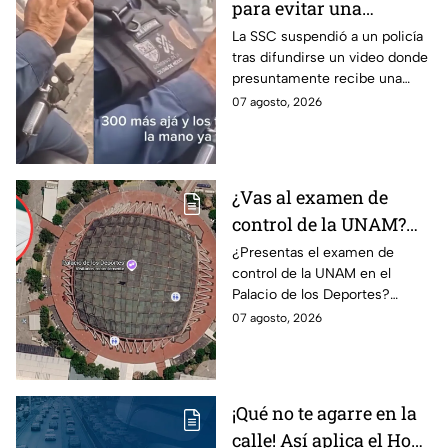
para evitar una
sanción? SSC suspende
La SSC suspendió a un policía
tras difundirse un video donde
a policía y abre
presuntamente recibe una
investigación
transferencia para evitar una
07 agosto, 2026
sanción; Asuntos Internos ya
investiga.
¿Vas al examen de
control de la UNAM?
Así puedes llegar al
¿Presentas el examen de
control de la UNAM en el
Palacio de los Deportes
Palacio de los Deportes?
en Metro, camión y
Consulta cómo llegar en
07 agosto, 2026
Metrobús
Metro, camión y Metrobús y
planea tu traslado con
anticipación.
¡Qué no te agarre en la
calle! Así aplica el Hoy