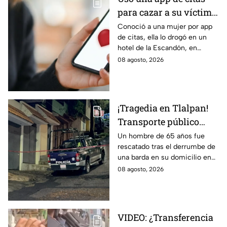
para cazar a su víctima:
Así operaba Ivette "N"
Conoció a una mujer por app
de citas, ella lo drogó en un
antes de huir a Puebla;
hotel de la Escandón, en
ya está detenida
CDMX, para robarle el auto y
08 agosto, 2026
terminó detenido tras huir
hasta Puebla.
¡Tragedia en Tlalpan!
Transporte público
arrolla, mata a un
Un hombre de 65 años fue
rescatado tras el derrumbe de
hombre y huye
una barda en su domicilio en
Tlalpan, provocado por las
08 agosto, 2026
intensas lluvias registradas
este viernes en la zona.
VIDEO: ¿Transferencia