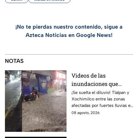
¡No te pierdas nuestro contenido, sigue a
Azteca Noticias en Google News!
NOTAS
Videos de las
inundaciones que
dejaron las lluvias en
¡Se suelta el diluvio! Tlalpan y
Xochimilco entre las zonas
Tlalpan y Xochimilco
afectadas por fuertes lluvias en
por lluvias intensas
CDMX. Conce qué otras
08 agosto, 2026
alcaldías cuentan con alerta
este 8 de agosto.