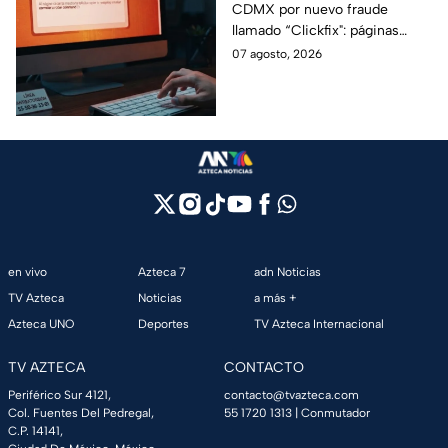
CDMX por nuevo fraude
extraños en la PC?
llamado “Clickfix": páginas
Cuidado, podrías ser
falsas que engañan para
07 agosto, 2026
víctima del peligroso
ejecutar comandos y robar
"Clickfix"
información de tu equipo.
en vivo
Azteca 7
adn Noticias
TV Azteca
Noticias
a más +
Azteca UNO
Deportes
TV Azteca Internacional
TV AZTECA
CONTACTO
Periférico Sur 4121,
contacto@tvazteca.com
Col. Fuentes Del Pedregal,
55 1720 1313
| Conmutador
C.P. 14141,