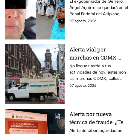
de destruir
El exgobernador de Gerrero,
Ángel Aguirre se quedará en el
información del caso
Penal Federal del Altiplano,
Ayotzinapa
luego de que fue detenido ayer
07 agosto, 2026
en el Estado de México por el
caso Ayotzinapa.
Alerta vial por
marchas en CDMX:
Manifestantes retiran
No llegues tarde a tus
actividades de hoy; estas son
bloqueo en Canela y Eje
las marchas CDMX, calles
3 Sur, colonia Granjas
cerradas y bloqueos que
07 agosto, 2026
México
tomarán las principales
vialidades de la capital.
Alerta por nueva
técnica de fraude: ¿Te
piden copiar códigos
Alerta de ciberseguridad en