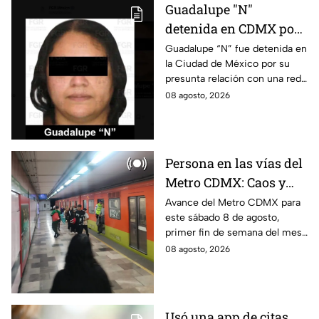
Guadalupe "N"
detenida en CDMX por
presunta relación con
Guadalupe “N” fue detenida en
la Ciudad de México por su
red de contrabando de
presunta relación con una red
hidrocarburos
de contrabando de
08 agosto, 2026
hidrocarburos; FGR informa
que hay 9 detenidos.
Persona en las vías del
Metro CDMX: Caos y
retrasos de más de 20
Avance del Metro CDMX para
este sábado 8 de agosto,
minutos en la Línea B
primer fin de semana del mes.
Retraso o cierre de estaciones
08 agosto, 2026
en vivo para que no llegues
tarde.
Usó una app de citas