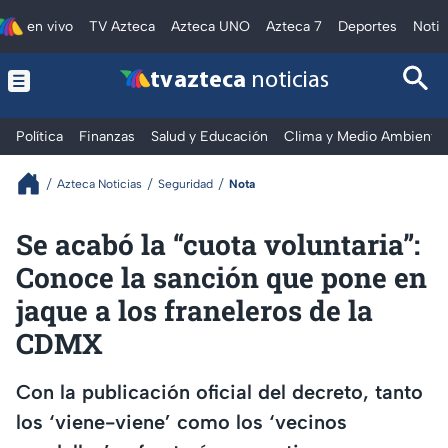
en vivo
TV Azteca
Azteca UNO
Azteca 7
Deportes
Notic
tv azteca
noticias
Política
Finanzas
Salud y Educación
Clima y Medio Ambiente
Azteca Noticias
Seguridad
Nota
Se acabó la “cuota voluntaria”:
Conoce la sanción que pone en
jaque a los franeleros de la
CDMX
Con la publicación oficial del decreto, tanto
los ‘viene-viene’ como los ‘vecinos