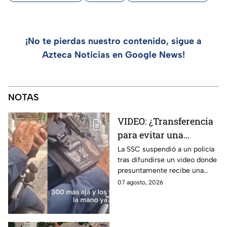
¡No te pierdas nuestro contenido, sigue a
Azteca Noticias en Google News!
NOTAS
VIDEO: ¿Transferencia
para evitar una
sanción? SSC suspende
La SSC suspendió a un policía
tras difundirse un video donde
a policía y abre
presuntamente recibe una
investigación
transferencia para evitar una
07 agosto, 2026
sanción; Asuntos Internos ya
investiga.