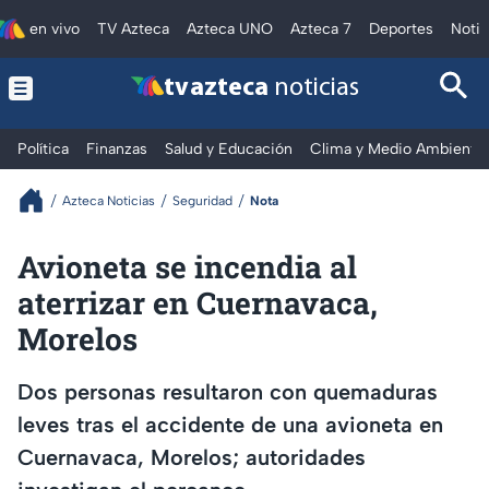
en vivo
TV Azteca
Azteca UNO
Azteca 7
Deportes
Notic
tv azteca
noticias
Política
Finanzas
Salud y Educación
Clima y Medio Ambiente
Azteca Noticias
Seguridad
Nota
Avioneta se incendia al
aterrizar en Cuernavaca,
Morelos
Dos personas resultaron con quemaduras
leves tras el accidente de una avioneta en
Cuernavaca, Morelos; autoridades