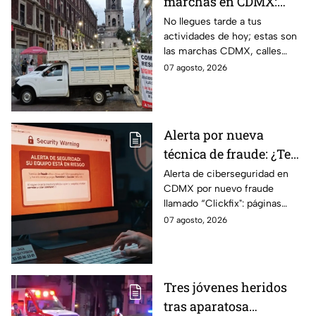
marchas en CDMX:
Manifestantes retiran
No llegues tarde a tus
actividades de hoy; estas son
bloqueo en Canela y Eje
las marchas CDMX, calles
3 Sur, colonia Granjas
cerradas y bloqueos que
07 agosto, 2026
México
tomarán las principales
vialidades de la capital.
Alerta por nueva
técnica de fraude: ¿Te
piden copiar códigos
Alerta de ciberseguridad en
CDMX por nuevo fraude
extraños en la PC?
llamado “Clickfix": páginas
Cuidado, podrías ser
falsas que engañan para
07 agosto, 2026
víctima del peligroso
ejecutar comandos y robar
"Clickfix"
información de tu equipo.
Tres jóvenes heridos
tras aparatosa