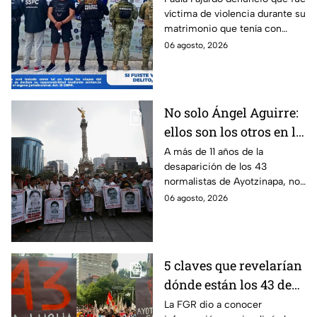
víctima de violencia durante su
presunto agresor: el
matrimonio que tenía con
caso de Paula Fajardo
Jorge Francisco “N”, quien fue
06 agosto, 2026
detenido por intento de
feminicidio.
No solo Ángel Aguirre:
ellos son los otros en la
lupa por el caso
A más de 11 años de la
desaparición de los 43
Ayotzinapa
normalistas de Ayotzinapa, no
se ha conocido el paradero de
06 agosto, 2026
los estudiantes a pesar de las
detenciones por el caso.
5 claves que revelarían
dónde están los 43 de
Ayotzinapa tras
La FGR dio a conocer