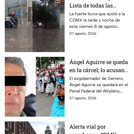
Lista de todas las
inundaciones en CDMX
La fuerte lluvia que azotó a la
CDMX la tarde y noche de
HOY viernes 7 de
este viernes 8 de agosto
agosto
provocó inundaciones y otras
07 agosto, 2026
afectaciones.
Ángel Aguirre se queda
en la cárcel; lo acusan
de destruir
El exgobernador de Gerrero,
Ángel Aguirre se quedará en el
información del caso
Penal Federal del Altiplano,
Ayotzinapa
luego de que fue detenido ayer
07 agosto, 2026
en el Estado de México por el
caso Ayotzinapa.
Alerta vial por