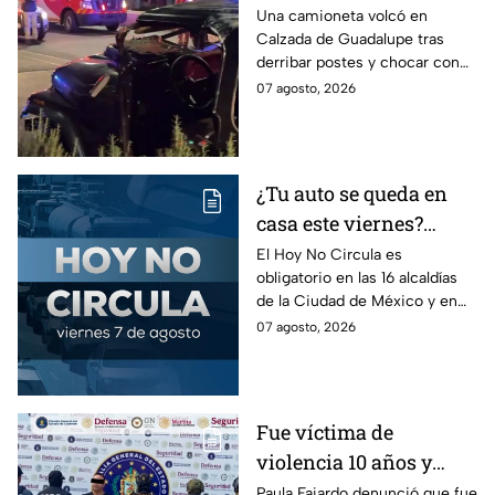
volcadura en Tepeyac
Una camioneta volcó en
Calzada de Guadalupe tras
Insurgentes y operativo
derribar postes y chocar con
en la Juárez, mientras
un árbol, dejando a tres
07 agosto, 2026
dormía
jóvenes lesionados.
¿Tu auto se queda en
casa este viernes?
Revisa el Hoy No
El Hoy No Circula es
obligatorio en las 16 alcaldías
Circula de este 7 de
de la Ciudad de México y en
agosto
los municipios conurbados del
07 agosto, 2026
Estado de México.
Fue víctima de
violencia 10 años y
hasta ahora detienen al
Paula Fajardo denunció que fue