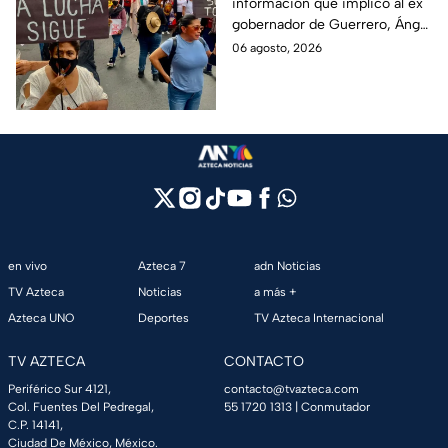
información que implicó al ex
captura de Ángel
gobernador de Guerrero, Ángel
Aguirre, ex gobernador
Aguirre, quien fue detenido
06 agosto, 2026
de Guerrero
por su presunta relación con el
caso Ayotzinapa.
en vivo
Azteca 7
adn Noticias
TV Azteca
Noticias
a más +
Azteca UNO
Deportes
TV Azteca Internacional
TV AZTECA
CONTACTO
Periférico Sur 4121,
contacto@tvazteca.com
Col. Fuentes Del Pedregal,
55 1720 1313
| Conmutador
C.P. 14141,
Ciudad De México, México.