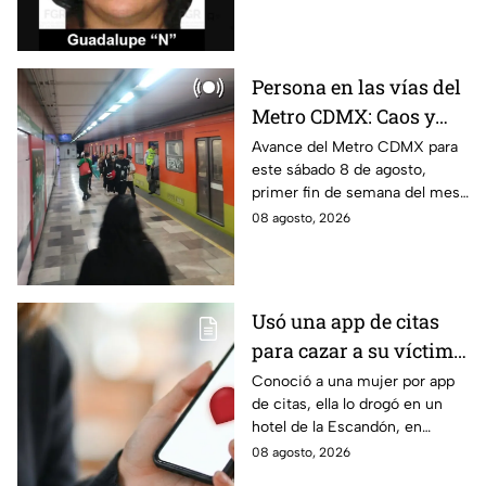
hidrocarburos; FGR informa
que hay 9 detenidos.
Persona en las vías del
Metro CDMX: Caos y
retrasos de más de 20
Avance del Metro CDMX para
este sábado 8 de agosto,
minutos en la Línea B
primer fin de semana del mes.
Retraso o cierre de estaciones
08 agosto, 2026
en vivo para que no llegues
tarde.
Usó una app de citas
para cazar a su víctima:
Así operaba Ivette "N"
Conoció a una mujer por app
de citas, ella lo drogó en un
antes de huir a Puebla;
hotel de la Escandón, en
ya está detenida
CDMX, para robarle el auto y
08 agosto, 2026
terminó detenido tras huir