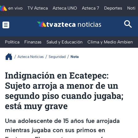
en vivo
TV Azteca
Azteca UNO
Azteca 7
Deportes
Notic
tv azteca
noticias
Política
Finanzas
Salud y Educación
Clima y Medio Ambiente
Azteca Noticias
Seguridad
Nota
Indignación en Ecatepec:
Sujeto arroja a menor de un
segundo piso cuando jugaba;
está muy grave
Una adolescente de 15 años fue arrojada
mientras jugaba con sus primos en