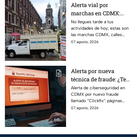
Alerta vial por
marchas en CDMX:
Manifestantes retiran
No llegues tarde a tus
actividades de hoy; estas son
bloqueo en Canela y Eje
las marchas CDMX, calles
3 Sur, colonia Granjas
cerradas y bloqueos que
07 agosto, 2026
México
tomarán las principales
vialidades de la capital.
Alerta por nueva
técnica de fraude: ¿Te
piden copiar códigos
Alerta de ciberseguridad en
CDMX por nuevo fraude
extraños en la PC?
llamado “Clickfix": páginas
Cuidado, podrías ser
falsas que engañan para
07 agosto, 2026
víctima del peligroso
ejecutar comandos y robar
"Clickfix"
información de tu equipo.