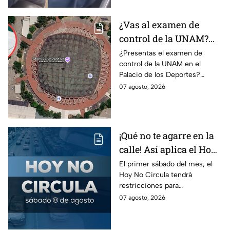
¿Vas al examen de
control de la UNAM?
Así puedes llegar al
¿Presentas el examen de
control de la UNAM en el
Palacio de los Deportes
Palacio de los Deportes?
en Metro, camión y
Consulta cómo llegar en
07 agosto, 2026
Metrobús
Metro, camión y Metrobús y
planea tu traslado con
anticipación.
¡Qué no te agarre en la
calle! Así aplica el Hoy
No Circula el primer
El primer sábado del mes, el
Hoy No Circula tendrá
sábado del mes
restricciones para
determinados vehículos en la
07 agosto, 2026
CDMX y en el Edomex. Revisa
si puedes tomar las llaves y
arrancar.