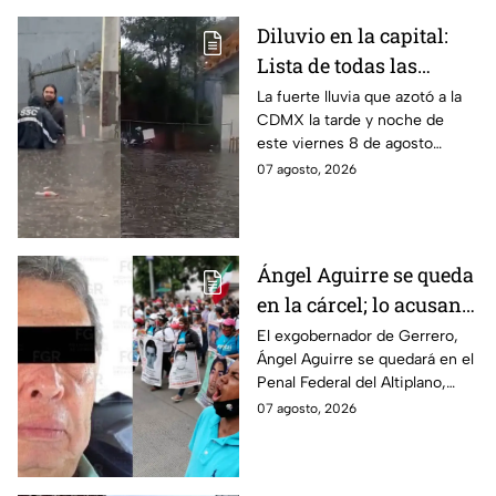
Diluvio en la capital:
Lista de todas las
inundaciones en CDMX
La fuerte lluvia que azotó a la
CDMX la tarde y noche de
HOY viernes 7 de
este viernes 8 de agosto
agosto
provocó inundaciones y otras
07 agosto, 2026
afectaciones.
Ángel Aguirre se queda
en la cárcel; lo acusan
de destruir
El exgobernador de Gerrero,
Ángel Aguirre se quedará en el
información del caso
Penal Federal del Altiplano,
Ayotzinapa
luego de que fue detenido ayer
07 agosto, 2026
en el Estado de México por el
caso Ayotzinapa.