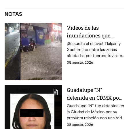
NOTAS
Videos de las
inundaciones que
dejaron las lluvias en
¡Se suelta el diluvio! Tlalpan y
Xochimilco entre las zonas
Tlalpan y Xochimilco
afectadas por fuertes lluvias en
por lluvias intensas
CDMX. Conce qué otras
08 agosto, 2026
alcaldías cuentan con alerta
este 8 de agosto.
Guadalupe "N"
detenida en CDMX por
presunta relación con
Guadalupe “N” fue detenida en
la Ciudad de México por su
red de contrabando de
presunta relación con una red
hidrocarburos
de contrabando de
08 agosto, 2026