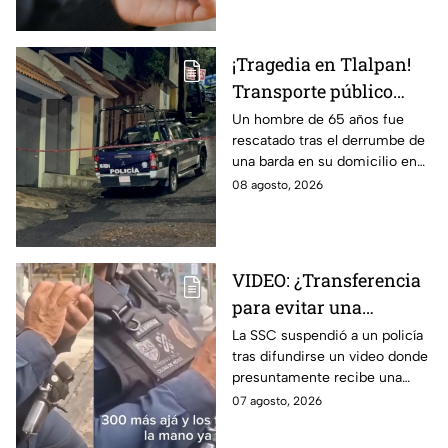
hasta Puebla.
¡Tragedia en Tlalpan!
Transporte público
arrolla, mata a un
Un hombre de 65 años fue
rescatado tras el derrumbe de
hombre y huye
una barda en su domicilio en
Tlalpan, provocado por las
08 agosto, 2026
intensas lluvias registradas
este viernes en la zona.
VIDEO: ¿Transferencia
para evitar una
sanción? SSC suspende
La SSC suspendió a un policía
tras difundirse un video donde
a policía y abre
presuntamente recibe una
investigación
transferencia para evitar una
07 agosto, 2026
sanción; Asuntos Internos ya
investiga.