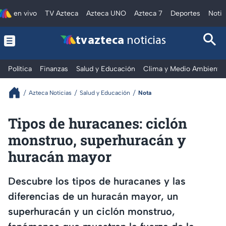
en vivo
TV Azteca
Azteca UNO
Azteca 7
Deportes
Notic
tv azteca
noticias
Política
Finanzas
Salud y Educación
Clima y Medio Ambiente
Azteca Noticias
Salud y Educación
Nota
Tipos de huracanes: ciclón
monstruo, superhuracán y
huracán mayor
Descubre los tipos de huracanes y las
diferencias de un huracán mayor, un
superhuracán y un ciclón monstruo,