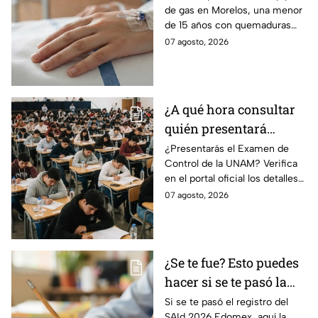
de gas en Morelos, una menor
herida en explosión de
de 15 años con quemaduras
una pipa de gas en
graves será trasladada a
07 agosto, 2026
Morelos
Galveston, Texas, para recibir
atención urgente.
¿A qué hora consultar
quién presentará
examen de control?
¿Presentarás el Examen de
Control de la UNAM? Verifica
en el portal oficial los detalles
de tu cita y los puntajes
07 agosto, 2026
mínimos requeridos para esta
prueba.
¿Se te fue? Esto puedes
hacer si se te pasó la
fecha de preinscripción
Si se te pasó el registro del
SAId 2026 Edomex, aquí la