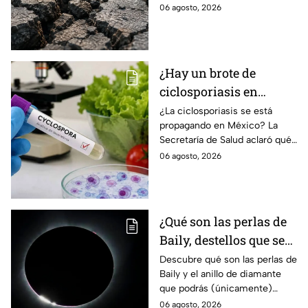
réplicas. Científicos explican
06 agosto, 2026
qué es un enjambre sísmico y
qué significa.
¿Hay un brote de
ciclosporiasis en
México? Salud rompe
¿La ciclosporiasis se está
propagando en México? La
el silencio tras 33 casos
Secretaría de Salud aclaró qué
detectados
ocurre tras la detección de 33
06 agosto, 2026
casos y explicó por qué
descarta un brote.
¿Qué son las perlas de
Baily, destellos que se
podrán ver
Descubre qué son las perlas de
Baily y el anillo de diamante
ÚNICAMENTE durante
que podrás (únicamente)
el eclipse solar 2026 del
observar durante el eclipse
06 agosto, 2026