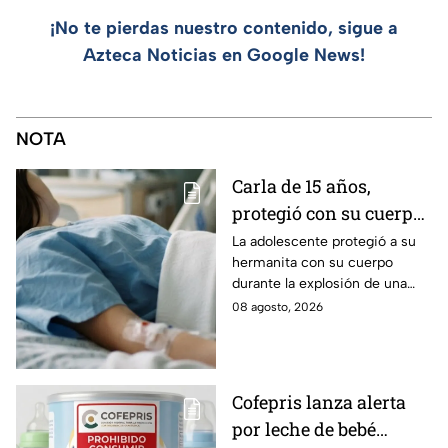
¡No te pierdas nuestro contenido, sigue a
Azteca Noticias en Google News!
NOTA
Carla de 15 años,
protegió con su cuerpo
a su hermanita de 4
La adolescente protegió a su
hermanita con su cuerpo
durante la explosión de
durante la explosión de una
una pipa de gas en
pipa de gas en Cuernavaca;
08 agosto, 2026
Cuernavaca
tiene quemaduras de primer y
segundo grado.
Cofepris lanza alerta
por leche de bebé