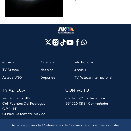
12 de agosto?
solar 2026 este próximo 12 de
agosto.
en vivo
Azteca 7
adn Noticias
TV Azteca
Noticias
a más +
Azteca UNO
Deportes
TV Azteca Internacional
TV AZTECA
CONTACTO
Periférico Sur 4121,
contacto@tvazteca.com
Col. Fuentes Del Pedregal,
55 1720 1313
| Conmutador
C.P. 14141,
Ciudad De México, México.
Aviso de privacidad
Preferencias de Cookies
Derechos
Inversionistas