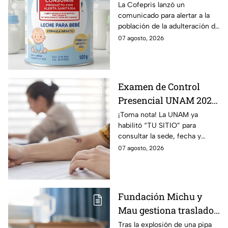
adulterada: ¿Qué marca
La Cofepris lanzó un
comunicado para alertar a la
es y cómo identificarla?
población de la adulteración de
una leche para bebé.
07 agosto, 2026
Examen de Control
Presencial UNAM 2026:
consulta aquí tu sede,
¡Toma nota! La UNAM ya
habilitó “TU SITIO” para
fecha y horario
consultar la sede, fecha y
horario del Examen Control
07 agosto, 2026
Presencial 2026. Revisa aquí
cómo conocer tu cita.
Fundación Michu y
Mau gestiona traslado
a Texas de adolescente
Tras la explosión de una pipa