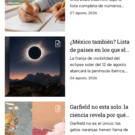
SAID Edomex 2026
lista completa de números
telefónicos y correos de
07 agosto, 2026
atención directa por nivel
escolar para solucionarlo.
¿México también? Lista
de países en los que el
12 de agosto se verá el
La franja de visibilidad del
eclipse solar del 12 de agosto
eclipse solar total y en
abarcará la península ibérica,
los que será parcial
por lo que solo podrá
06 agosto, 2026
observarse de manera total en
algunas ciudades.
Garfield no esta solo: la
ciencia revela por qué
los gatos naranjas
Garfield no es el único: los
gatos naranjas tienen fama de
tienen tanta fama de