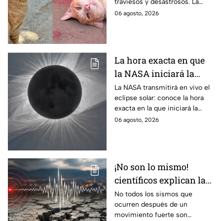
traviesos y desastrosos. La
hacer "desastres"
ciencia explica qué hay detrás
06 agosto, 2026
de su color y peculiar
reputación.
La hora exacta en que
la NASA iniciará la
transmisión en vivo
La NASA transmitirá en vivo el
eclipse solar: conoce la hora
del eclipse solar
exacta en la que iniciará la
cobertura para no perderte de
06 agosto, 2026
este fenómeno astronómico
único.
¡No son lo mismo!
científicos explican las
diferencias entre
No todos los sismos que
ocurren después de un
enjambre sísmico y
movimiento fuerte son
réplicas