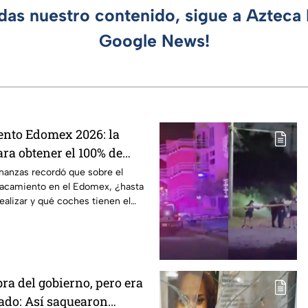
rdas nuestro contenido, sigue a Azteca 
Google News!
nto Edomex 2026: la
ara obtener el 100% de
inanzas recordó que sobre el
lacamiento en el Edomex, ¿hasta
alizar y qué coches tienen el
o?
ra del gobierno, pero era
ado: Así saquearon