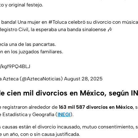
o y original festejo.
a banda! Una mujer en
#Toluca
celebró su divorcio con música,
 Registro Civil, la esperaba una banda sinaloense 🎶
decía una de las pancartas.
ón en los juzgados familiares.
om/kgf9PQ4BLJ
va Azteca (@AztecaNoticias)
August 28, 2025
 cien mil divorcios en México, según I
e registraron alrededor de
163 mil 587 divorcios en México
, 
e Estadística y Geografía (
INEGI
).
es causas están el divorcio incausado, mutuo consentimiento, 
un año, con o sin causa justificada.