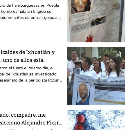
amburguesas en Puebla
cio de hamburguesas en Puebla
 hombres habrían fingido ser
bierno antes de entrar, golpear al
lcaldes de Ixhuatlán y
 uno de ellos está
l asesinato de la
eron el fuero el mismo día, el
al de Ixhuatlán es investigado
oxana Guzmán
 asesinato de la periodista Roxana
uz.
zado, compadre, me
reaccionó Alejandro Fierro