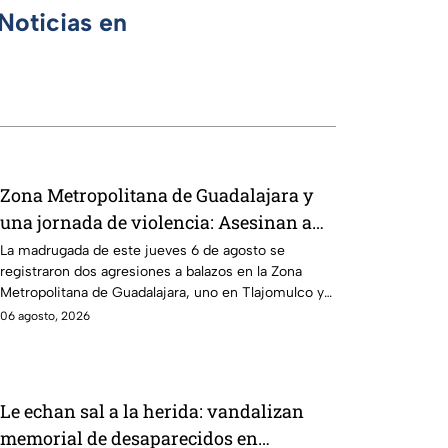
Noticias en
Zona Metropolitana de Guadalajara y
una jornada de violencia: Asesinan a
balazos a dos hombres en Tlajomulco y
La madrugada de este jueves 6 de agosto se
registraron dos agresiones a balazos en la Zona
El Salto
Metropolitana de Guadalajara, uno en Tlajomulco y
otro en El Salto.
06 agosto, 2026
Le echan sal a la herida: vandalizan
memorial de desaparecidos en