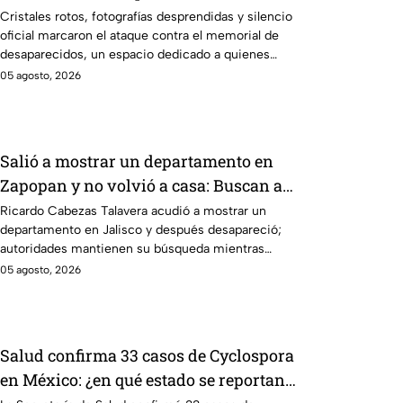
Veracruz en medio de crisis
Cristales rotos, fotografías desprendidas y silencio
oficial marcaron el ataque contra el memorial de
desaparecidos, un espacio dedicado a quienes
siguen sin ser localizados.
05 agosto, 2026
Salió a mostrar un departamento en
Zapopan y no volvió a casa: Buscan a
Ricardo Cabezas Talavera en Jalisco
Ricardo Cabezas Talavera acudió a mostrar un
departamento en Jalisco y después desapareció;
autoridades mantienen su búsqueda mientras
colegas refuerzan su seguridad.
05 agosto, 2026
Salud confirma 33 casos de Cyclospora
en México: ¿en qué estado se reportan