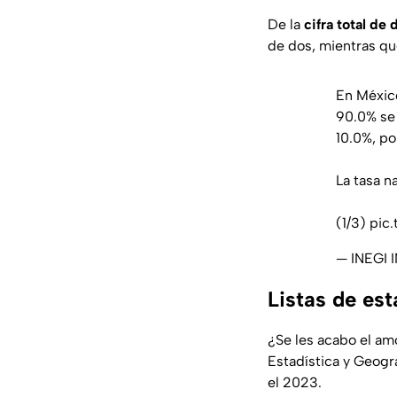
De la
cifra total de 
de dos, mientras qu
En México
90.0% se r
10.0%, po
La tasa n
(1/3)
pic
— INEGI
Listas de es
¿Se les acabo el amo
Estadística y Geogra
el 2023.