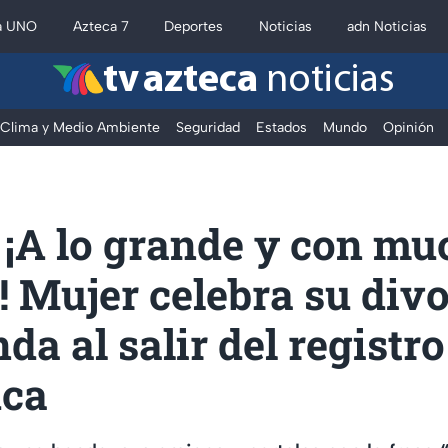
a UNO
Azteca 7
Deportes
Noticias
adn Noticias
tv azteca
noticias
Clima y Medio Ambiente
Seguridad
Estados
Mundo
Opinión
 ¡A lo grande y con mu
 Mujer celebra su divo
da al salir del registro
uca