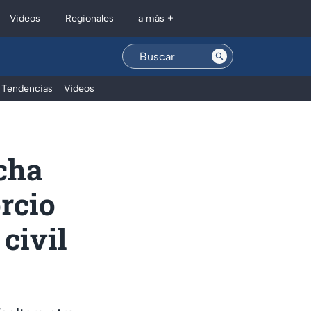
Regionales
Videos
a más +
Tendencias
Videos
cha
rcio
 civil