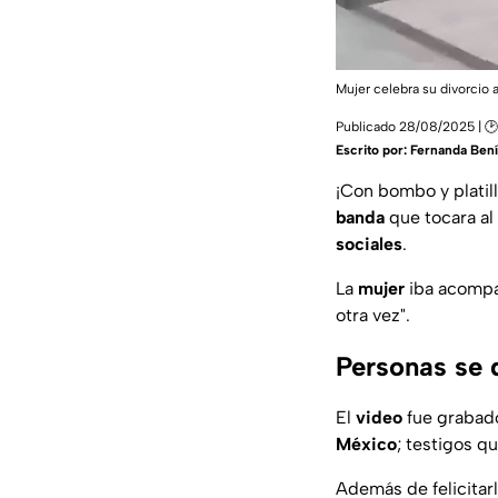
Mujer celebra su divorcio
Publicado 28/08/2025 | 🕑
Escrito por:
Fernanda Bení
¡Con bombo y platill
banda
que tocara al 
sociales
.
La
mujer
iba acompa
otra vez
".
Personas se d
El
video
fue grabad
México
; testigos q
Además de felicitar