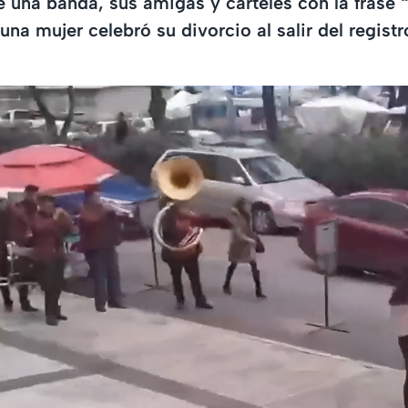
na banda, sus amigas y carteles con la frase “
na mujer celebró su divorcio al salir del registro