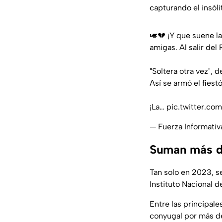
capturando el insólit
🎺💔 ¡Y que suene l
amigas. Al salir del
"Soltera otra vez", 
Así se armó el fiest
¡La…
pic.twitter.c
— Fuerza Informati
Suman más de
Tan solo en 2023, s
Instituto Nacional d
Entre las principal
conyugal por más de 