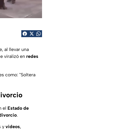
, al llevar una
de viralizó en
redes
ses como: "
Soltera
divorcio
 el
Estado de
divorcio
.
s y
videos
,