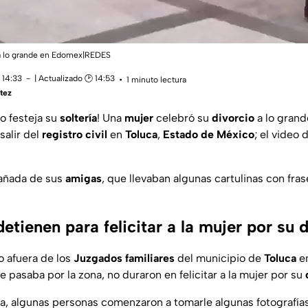
 a lo grande en Edomex|REDES
 14:33
| Actualizado 🕑 14:53
1 minuto lectura
tez
o festeja su
soltería
! Una
mujer
celebró su
divorcio
a lo grande
salir del
registro civil
en
Toluca
,
Estado de México
; el video 
ñada de sus
amigas
, que llevaban algunas cartulinas con fra
etienen para felicitar a la mujer por su 
o afuera de los
Juzgados familiares
del municipio de
Toluca
en
ue pasaba por la zona, no duraron en felicitar a la mujer por su
la, algunas personas comenzaron a tomarle algunas fotografía