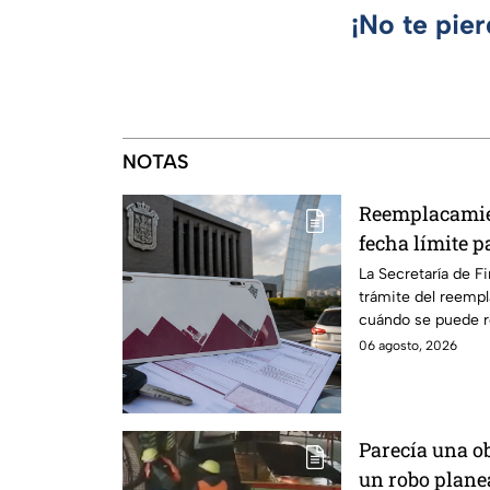
¡No te pie
NOTAS
Reemplacamie
fecha límite p
descuento
La Secretaría de F
trámite del reemp
cuándo se puede re
100% de descuent
06 agosto, 2026
Parecía una ob
un robo plane