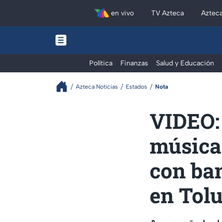
en vivo
TV Azteca
Aztec
Política
Finanzas
Salud y Educación
Azteca Noticias
Estados
Nota
VIDEO:
música!
con ban
en Tol