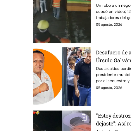
negocio de h
Un robo a un nego
quedó en video; 12
trabajadores del go
dueño y saquearlo.
05 agosto, 2026
Desafuero de a
Úrsulo Galván:
implicado en e
Dos alcaldes perdi
presidente municip
periodista R
por el secuestro y
Guzmán en Veracr
05 agosto, 2026
"Estoy destro
dejaste": Así 