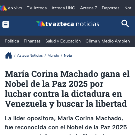
en vivo
TV Azteca
Azteca UNO
Azteca 7
Deportes
Notic
tv azteca
noticias
Política
Finanzas
Salud y Educación
Clima y Medio Ambiente
Azteca Noticias
Mundo
Nota
María Corina Machado gana el
Nobel de la Paz 2025 por
luchar contra la dictadura en
Venezuela y buscar la libertad
La líder opositora, María Corina Machado,
fue reconocida con el Nobel de la Paz 2025