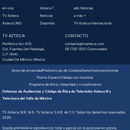
en vivo
Azteca 7
adn Noticias
TV Azteca
Noticias
a más +
Azteca UNO
Deportes
TV Azteca Internacional
TV AZTECA
CONTACTO
Periférico Sur 4121,
contacto@tvazteca.com
Col. Fuentes Del Pedregal,
55 1720 1313
| Conmutador
C.P. 14141,
Ciudad De México, México.
Aviso de privacidad
Preferencias de Cookies
Derechos
Inversionistas
Promo Espacio
Trabaja con nosotros
Programa de ética, integridad y cumplimiento
Defensor de Audiencias y Código de Ética de Televisión Azteca III y
Televisora del Valle de México
TV Azteca, M.R. & ©, TV Azteca, S.A.B. de C.V. Todos los derechos reservados,
2025.
Queda prohibida la reproducción total o parcial sin la autorización previa,