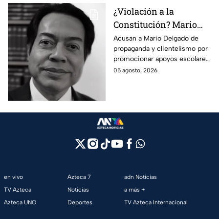
¿Violación a la
Constitución? Mario
Delgado usa la beca
Acusan a Mario Delgado de
propaganda y clientelismo por
Rita Cetina para hacer
promocionar apoyos escolares
propaganda
como un “favor” del gobierno.
05 agosto, 2026
en vivo
Azteca 7
adn Noticias
TV Azteca
Noticias
a más +
Azteca UNO
Deportes
TV Azteca Internacional