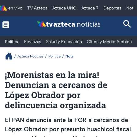
en vivo
TV Azteca
Azteca UNO
Azteca 7
Deportes
Notic
tv azteca
noticias
Política
Finanzas
Salud y Educación
Clima y Medio Ambiente
Azteca Noticias
Política
Nota
¡Morenistas en la mira!
Denuncian a cercanos de
López Obrador por
delincuencia organizada
El PAN denuncia ante la FGR a cercanos de
López Obrador por presunto huachicol fiscal