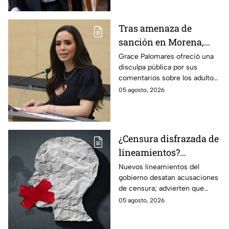
Tras amenaza de
sanción en Morena,
Grace Palomares pide
Grace Palomares ofreció una
disculpa pública por sus
perdón a adultos
comentarios sobre los adultos
mayores
mayores y aseguró que acatará
05 agosto, 2026
la resolución de Morena sobre
su futuro político.
¿Censura disfrazada de
lineamientos?
Gobierno podría
Nuevos lineamientos del
gobierno desatan acusaciones
decidir qué es verdad y
de censura; advierten que
qué mentira; advierte
permitirían decidir qué es
05 agosto, 2026
Maru Campos
verdad o mentira y sancionar a
medios críticos.