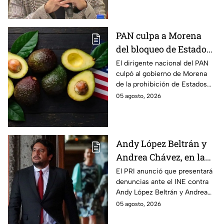
continúe su proceso en prisión
domiciliaria.
PAN culpa a Morena
del bloqueo de Estados
Unidos al aguacate de
El dirigente nacional del PAN
culpó al gobierno de Morena
Michoacán
de la prohibición de Estados
Unidos para exportar aguacate
05 agosto, 2026
de Michoacán.
Andy López Beltrán y
Andrea Chávez, en la
mira del PRI por
El PRI anunció que presentará
denuncias ante el INE contra
presuntos actos
Andy López Beltrán y Andrea
anticipados de
Chávez, al acusarlos de realizar
05 agosto, 2026
campaña
presuntos actos anticipados
de campaña.