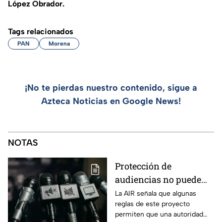
López Obrador.
Tags relacionados
PAN
Morena
¡No te pierdas nuestro contenido, sigue a
Azteca Noticias en Google News!
NOTAS
Protección de
audiencias no puede
convertirse en
La AIR señala que algunas
reglas de este proyecto
mecanismo de censura
permiten que una autoridad
o mordaza: AIR