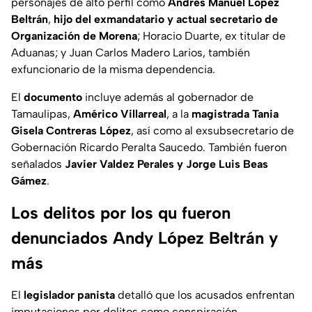
personajes de alto perfil como
Andrés Manuel López
Beltrán
,
hijo del exmandatario y actual secretario de
Organización de Morena
; Horacio Duarte, ex titular de
Aduanas; y Juan Carlos Madero Larios, también
exfuncionario de la misma dependencia.
El
documento
incluye además al gobernador de
Tamaulipas,
Américo Villarreal
, a la
magistrada Tania
Gisela Contreras López
, así como al exsubsecretario de
Gobernación Ricardo Peralta Saucedo. También fueron
señalados
Javier Valdez Perales y Jorge Luis Beas
Gámez
.
Los delitos por los qu fueron
denunciados Andy López Beltrán y
más
El
legislador panista
detalló que los acusados enfrentan
imputaciones por delitos como conspiración,