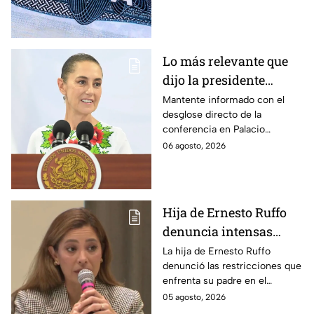
reembolsables de hasta 15 mil
dólares y a qué países aplica.
Lo más relevante que
dijo la presidente
Claudia Sheinbaum
Mantente informado con el
desglose directo de la
hoy jueves 6 de agosto
conferencia en Palacio
en la mañanera
Nacional este jueves 6 de
06 agosto, 2026
agosto. Descubre las medidas
anunciadas por la presidente
en tiempo real.
Hija de Ernesto Ruffo
denuncia intensas
restricciones en el
La hija de Ernesto Ruffo
denunció las restricciones que
Altiplano; buscan que
enfrenta su padre en el
salga del penal
Altiplano y anunció que
05 agosto, 2026
buscarán un amparo para que