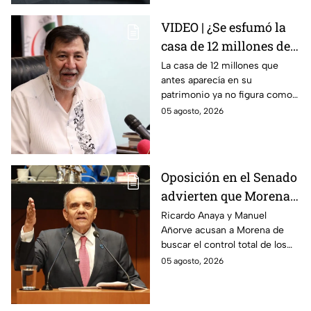
VIDEO | ¿Se esfumó la
casa de 12 millones de
Noroña? Esto
La casa de 12 millones que
antes aparecía en su
respondió sobre su
patrimonio ya no figura como
declaración
inmueble en su declaración.
05 agosto, 2026
patrimonial 2026
Noroña asegura que todo se
explica por el crédito.
Oposición en el Senado
advierten que Morena
busca silenciar a la
Ricardo Anaya y Manuel
Añorve acusan a Morena de
prensa como en
buscar el control total de los
Venezuela, Cuba y
medios con nuevos
05 agosto, 2026
Nicaragua
lineamientos de censura.