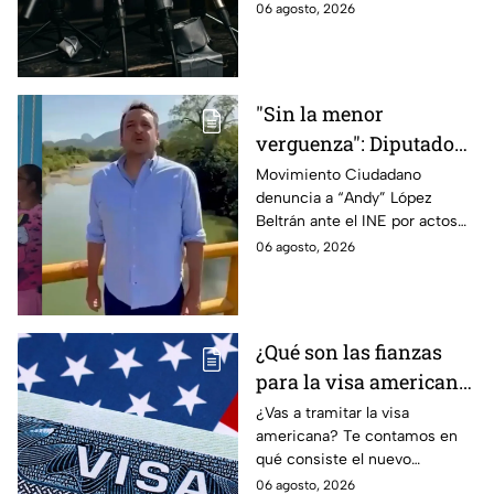
gubernamental supervise,
06 agosto, 2026
revise y hasta castigue el
contenido que transmiten los
medios.
"Sin la menor
verguenza": Diputado
Juan Zavala denuncia
Movimiento Ciudadano
denuncia a “Andy” López
ante el INE a Andy
Beltrán ante el INE por actos
López Beltrán por
anticipados de campaña en
06 agosto, 2026
campaña anticipada en
Tabasco.
Tabasco
¿Qué son las fianzas
para la visa americana
y por qué causan tanta
¿Vas a tramitar la visa
americana? Te contamos en
controversia?
qué consiste el nuevo
programa de fianzas
06 agosto, 2026