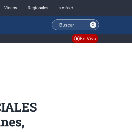
Regionales
Videos
a más +
En Vivo
CIALES
anes,