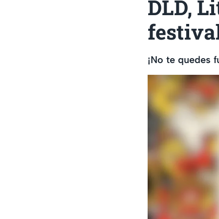
DLD, Li
festiva
¡No te quedes f