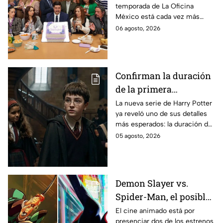
temporada de La Oficina
detalle desata teorías
México está cada vez más
entre los fans
cerca, pues el elenco ya se
06 agosto, 2026
encuentra en grabaciones y ya
se filtraron las primeras
imágenes del set.
Confirman la duración
de la primera
temporada de Harry
La nueva serie de Harry Potter
ya reveló uno de sus detalles
Potter y emocionará a
más esperados: la duración de
los fans de los libros
la primera temporada basada
05 agosto, 2026
en los libros de J.K. Rowling.
Demon Slayer vs.
Spider-Man, el posible
gran enfrentamiento
El cine animado está por
presenciar dos de los estrenos