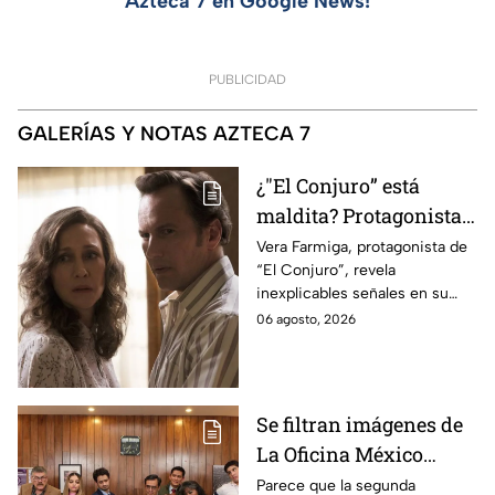
Azteca 7 en Google News!
PUBLICIDAD
GALERÍAS Y NOTAS AZTECA 7
¿"El Conjuro” está
maldita? Protagonista
revela INQUIETANTES
Vera Farmiga, protagonista de
“El Conjuro”, revela
señales en su cuerpo
inexplicables señales en su
durante la grabación de
cuerpo durante el rodaje de la
06 agosto, 2026
la película
película
Se filtran imágenes de
La Oficina México
temporada 2 y un
Parece que la segunda