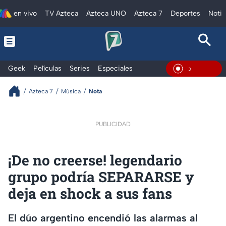
en vivo
TV Azteca
Azteca UNO
Azteca 7
Deportes
Notic
Geek
Películas
Series
Especiales
En Vivo
Azteca 7
Música
Nota
PUBLICIDAD
¡De no creerse! legendario
grupo podría SEPARARSE y
deja en shock a sus fans
El dúo argentino encendió las alarmas al