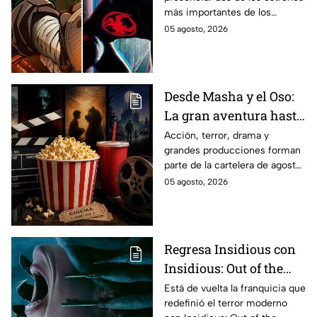
en taquilla del 2027
más importantes de los
últimos años.
05 agosto, 2026
Desde Masha y el Oso:
La gran aventura hasta
El Final de la Calle Oak
Acción, terror, drama y
grandes producciones forman
con Anne Hathaway.
parte de la cartelera de agosto
Esta es la lista
en México.
05 agosto, 2026
completa de los
estrenos en cines para
agosto de 2026 en
México
Regresa Insidious con
Insidious: Out of the
Further; esto revela el
Está de vuelta la franquicia que
redefinió el terror moderno
aterrador primer tráiler