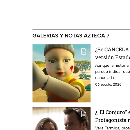
GALERÍAS Y NOTAS AZTECA 7
¿Se CANCELA "
versión Estado
se sabe al mo
Aunque la historia
parece indicar que
cancelada:
06 agosto, 2026
¿"El Conjuro” 
Protagonista
señales en su
Vera Farmiga, prot