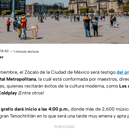
 16:42
1 minuto lectura
ez
tiembre, el Zócalo de la Ciudad de México será testigo
del g
al Metropolitana
, la cuál está conformada por maestros, dir
nes, quienes recitarán éxitos de la cultura moderna, como
Los 
Coldplay
¡Entre otros!
gratis dará inicio a las 4:00 p.m.
, donde más de 2,600 músico
a gran Tenochtitlán en lo que será una tarde muy amena y apta pa
PUBLICIDAD