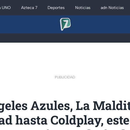
a UNO
Azteca 7
Deportes
Noticias
adn Noticias
PUBLICIDAD
eles Azules, La Maldi
d hasta Coldplay, este 