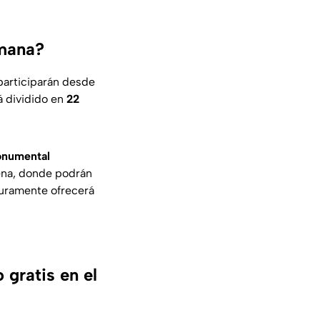
emana?
participarán desde
á dividido en
22
onumental
mena, donde podrán
guramente ofrecerá
gratis en el