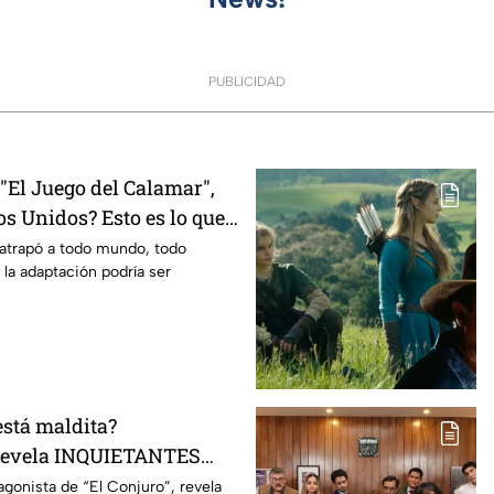
PUBLICIDAD
El Juego del Calamar",
s Unidos? Esto es lo que
mento
 atrapó a todo mundo, todo
 la adaptación podría ser
está maldita?
 revela INQUIETANTES
 cuerpo durante la
agonista de “El Conjuro”, revela