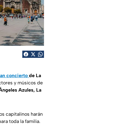
ran concierto
de
La
ectores y músicos de
Ángeles Azules, La
s capitalinos harán
ra toda la familia.