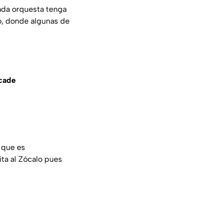
cada orquesta tenga
o, donde algunas de
rcade
 que es
ita al Zócalo pues