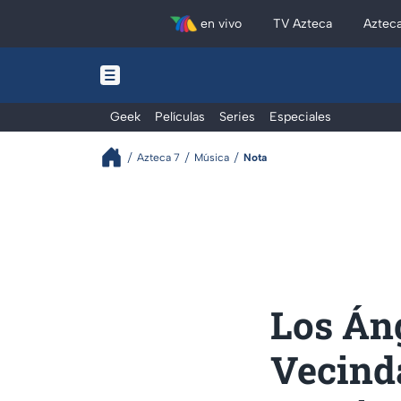
en vivo
TV Azteca
Aztec
Geek
Películas
Series
Especiales
Azteca 7
Música
Nota
Los Áng
Vecinda