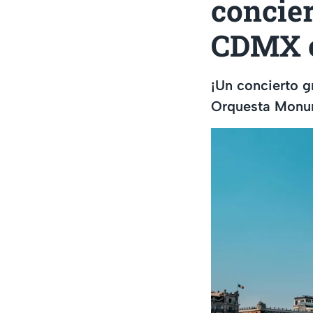
concier
CDMX e
¡Un concierto g
Orquesta Monum