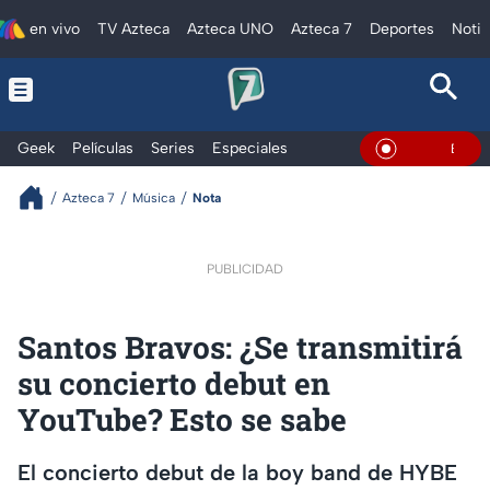
en vivo
TV Azteca
Azteca UNO
Azteca 7
Deportes
Notic
Geek
Películas
Series
Especiales
En Vivo
Azteca 7
Música
Nota
PUBLICIDAD
Santos Bravos: ¿Se transmitirá
su concierto debut en
YouTube? Esto se sabe
El concierto debut de la boy band de HYBE