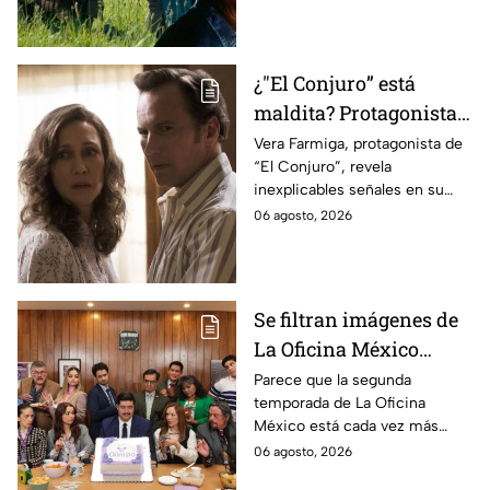
¿"El Conjuro” está
maldita? Protagonista
revela INQUIETANTES
Vera Farmiga, protagonista de
“El Conjuro”, revela
señales en su cuerpo
inexplicables señales en su
durante la grabación de
cuerpo durante el rodaje de la
06 agosto, 2026
la película
película
Se filtran imágenes de
La Oficina México
temporada 2 y un
Parece que la segunda
temporada de La Oficina
detalle desata teorías
México está cada vez más
entre los fans
cerca, pues el elenco ya se
06 agosto, 2026
encuentra en grabaciones y ya