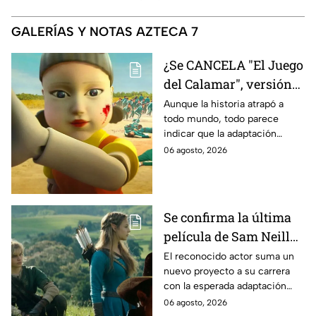
GALERÍAS Y NOTAS AZTECA 7
¿Se CANCELA "El Juego
del Calamar", versión
Estados Unidos? Esto
Aunque la historia atrapó a
todo mundo, todo parece
es lo que se sabe al
indicar que la adaptación
momento
podría ser cancelada:
06 agosto, 2026
Se confirma la última
película de Sam Neill
antes de morir: esto es
El reconocido actor suma un
nuevo proyecto a su carrera
lo que se sabe hasta
con la esperada adaptación
ahora
cinematográfica del popular
06 agosto, 2026
videojuego.