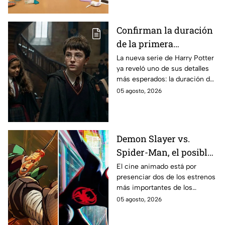
se filtraron las primeras
imágenes del set.
Confirman la duración
de la primera
temporada de Harry
La nueva serie de Harry Potter
ya reveló uno de sus detalles
Potter y emocionará a
más esperados: la duración de
los fans de los libros
la primera temporada basada
05 agosto, 2026
en los libros de J.K. Rowling.
Demon Slayer vs.
Spider-Man, el posible
gran enfrentamiento
El cine animado está por
presenciar dos de los estrenos
en taquilla del 2027
más importantes de los
últimos años.
05 agosto, 2026