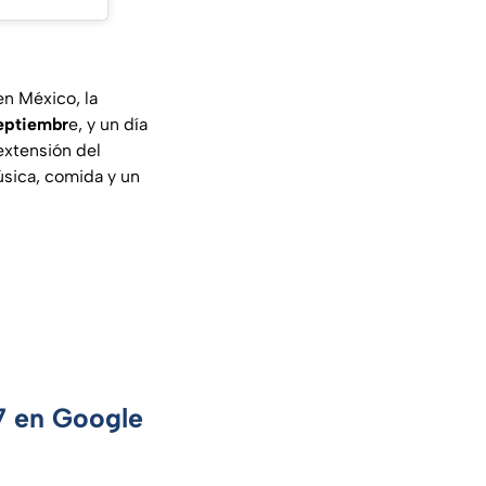
n México, la
septiembr
e, y un día
extensión del
música, comida y un
 7 en Google