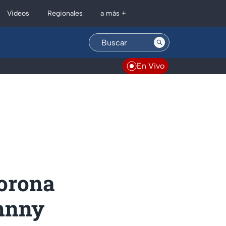
Regionales
Videos
a más +
En Vivo
Corona
ehnny