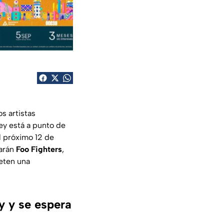
s artistas
ey está a punto de
l próximo 12 de
tarán
Foo Fighters
,
eten una
y y se espera