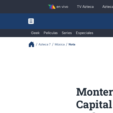
en vivo
TV Azteca
Aztec
Geek
Películas
Series
Especiales
Azteca 7
Música
Nota
Monter
Capital