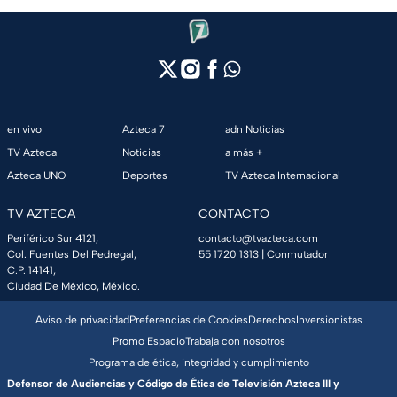
en vivo
Azteca 7
adn Noticias
TV Azteca
Noticias
a más +
Azteca UNO
Deportes
TV Azteca Internacional
TV AZTECA
CONTACTO
Periférico Sur 4121,
contacto@tvazteca.com
Col. Fuentes Del Pedregal,
55 1720 1313
| Conmutador
C.P. 14141,
Ciudad De México, México.
Aviso de privacidad
Preferencias de Cookies
Derechos
Inversionistas
Promo Espacio
Trabaja con nosotros
Programa de ética, integridad y cumplimiento
Defensor de Audiencias y Código de Ética de Televisión Azteca III y