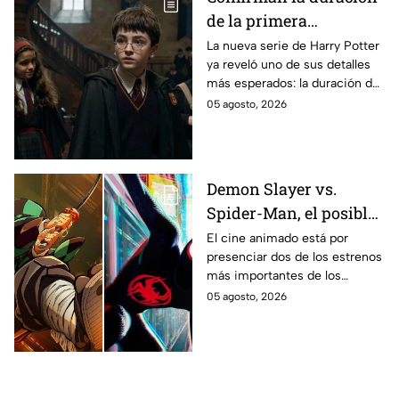
de la primera
temporada de Harry
La nueva serie de Harry Potter
ya reveló uno de sus detalles
Potter y emocionará a
más esperados: la duración de
los fans de los libros
la primera temporada basada
05 agosto, 2026
en los libros de J.K. Rowling.
Demon Slayer vs.
Spider-Man, el posible
gran enfrentamiento
El cine animado está por
presenciar dos de los estrenos
en taquilla del 2027
más importantes de los
últimos años.
05 agosto, 2026