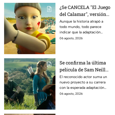
¿Se CANCELA "El Juego
del Calamar", versión
Estados Unidos? Esto
Aunque la historia atrapó a
todo mundo, todo parece
es lo que se sabe al
indicar que la adaptación
momento
podría ser cancelada:
06 agosto, 2026
Se confirma la última
película de Sam Neill
antes de morir: esto es
El reconocido actor suma un
nuevo proyecto a su carrera
lo que se sabe hasta
con la esperada adaptación
ahora
cinematográfica del popular
06 agosto, 2026
videojuego.