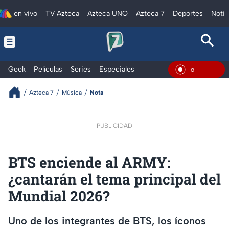
en vivo
TV Azteca
Azteca UNO
Azteca 7
Deportes
Notic
Geek
Películas
Series
Especiales
En Vivo
Azteca 7
Música
Nota
PUBLICIDAD
BTS enciende al ARMY:
¿cantarán el tema principal del
Mundial 2026?
Uno de los integrantes de BTS, los íconos