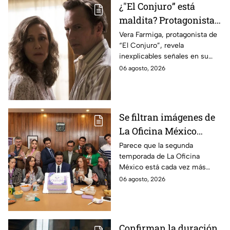
¿"El Conjuro” está
maldita? Protagonista
revela INQUIETANTES
Vera Farmiga, protagonista de
“El Conjuro”, revela
señales en su cuerpo
inexplicables señales en su
durante la grabación de
cuerpo durante el rodaje de la
06 agosto, 2026
la película
película
Se filtran imágenes de
La Oficina México
temporada 2 y un
Parece que la segunda
temporada de La Oficina
detalle desata teorías
México está cada vez más
entre los fans
cerca, pues el elenco ya se
06 agosto, 2026
encuentra en grabaciones y ya
se filtraron las primeras
imágenes del set.
Confirman la duración