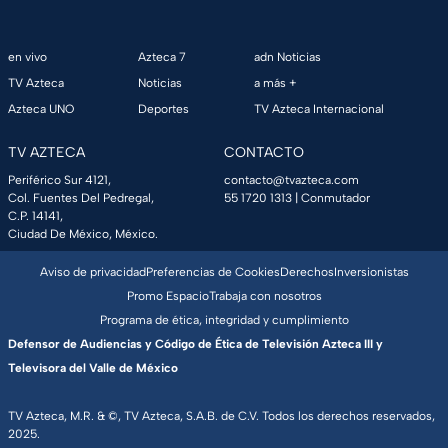
en vivo
Azteca 7
adn Noticias
TV Azteca
Noticias
a más +
Azteca UNO
Deportes
TV Azteca Internacional
TV AZTECA
CONTACTO
Periférico Sur 4121,
contacto@tvazteca.com
Col. Fuentes Del Pedregal,
55 1720 1313
| Conmutador
C.P. 14141,
Ciudad De México, México.
Aviso de privacidad
Preferencias de Cookies
Derechos
Inversionistas
Promo Espacio
Trabaja con nosotros
Programa de ética, integridad y cumplimiento
Defensor de Audiencias y Código de Ética de Televisión Azteca III y
Televisora del Valle de México
TV Azteca, M.R. & ©, TV Azteca, S.A.B. de C.V. Todos los derechos reservados,
2025.