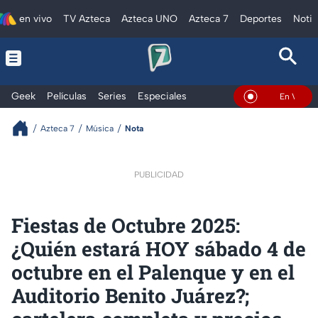
en vivo
TV Azteca
Azteca UNO
Azteca 7
Deportes
Notic
Geek
Películas
Series
Especiales
En Vivo
Azteca 7
Música
Nota
PUBLICIDAD
Fiestas de Octubre 2025:
¿Quién estará HOY sábado 4 de
octubre en el Palenque y en el
Auditorio Benito Juárez?;