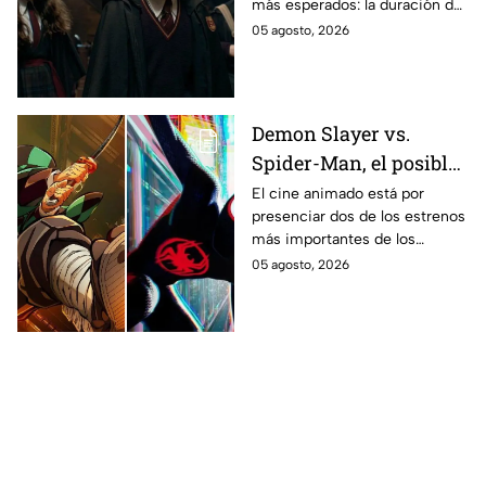
más esperados: la duración de
los fans de los libros
la primera temporada basada
05 agosto, 2026
en los libros de J.K. Rowling.
Demon Slayer vs.
Spider-Man, el posible
gran enfrentamiento
El cine animado está por
presenciar dos de los estrenos
en taquilla del 2027
más importantes de los
últimos años.
05 agosto, 2026