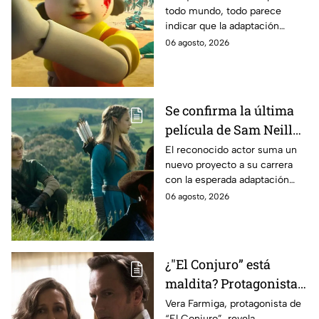
todo mundo, todo parece
es lo que se sabe al
indicar que la adaptación
momento
podría ser cancelada:
06 agosto, 2026
Se confirma la última
película de Sam Neill
antes de morir: esto es
El reconocido actor suma un
nuevo proyecto a su carrera
lo que se sabe hasta
con la esperada adaptación
ahora
cinematográfica del popular
06 agosto, 2026
videojuego.
¿"El Conjuro” está
maldita? Protagonista
revela INQUIETANTES
Vera Farmiga, protagonista de
“El Conjuro”, revela