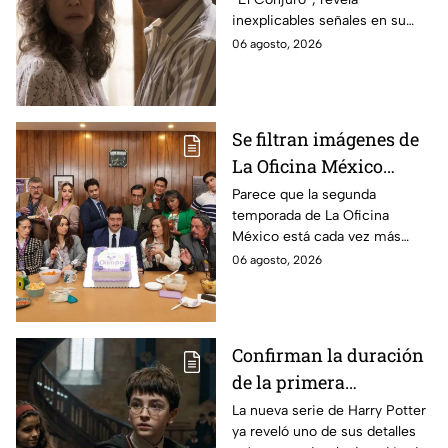
señales en su cuerpo
inexplicables señales en su
durante la grabación de
cuerpo durante el rodaje de la
06 agosto, 2026
la película
película
Se filtran imágenes de
La Oficina México
temporada 2 y un
Parece que la segunda
temporada de La Oficina
detalle desata teorías
México está cada vez más
entre los fans
cerca, pues el elenco ya se
06 agosto, 2026
encuentra en grabaciones y ya
se filtraron las primeras
imágenes del set.
Confirman la duración
de la primera
temporada de Harry
La nueva serie de Harry Potter
ya reveló uno de sus detalles
Potter y emocionará a