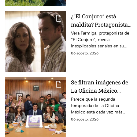
¿"El Conjuro” está
maldita? Protagonista
revela INQUIETANTES
Vera Farmiga, protagonista de
“El Conjuro”, revela
señales en su cuerpo
inexplicables señales en su
durante la grabación de
cuerpo durante el rodaje de la
06 agosto, 2026
la película
película
Se filtran imágenes de
La Oficina México
temporada 2 y un
Parece que la segunda
temporada de La Oficina
detalle desata teorías
México está cada vez más
entre los fans
cerca, pues el elenco ya se
06 agosto, 2026
encuentra en grabaciones y ya
se filtraron las primeras