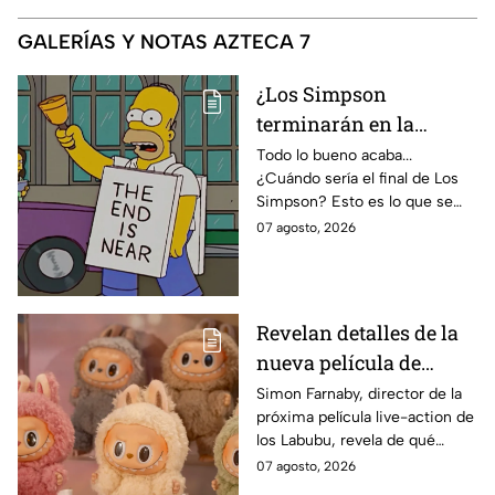
GALERÍAS Y NOTAS AZTECA 7
¿Los Simpson
terminarán en la
temporada 40? Actriz
Todo lo bueno acaba...
¿Cuándo sería el final de Los
de Bart Simpson da
Simpson? Esto es lo que se
IMPACTANTE
sabe:
07 agosto, 2026
declaración
Revelan detalles de la
nueva película de
Labubu: de qué tratará
Simon Farnaby, director de la
próxima película live-action de
y cuándo se estrena
los Labubu, revela de qué
tratará la cinta. Aquí te
07 agosto, 2026
contamos los detalles.