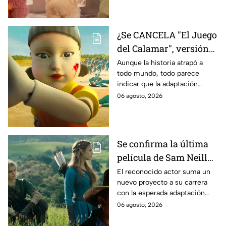
¿Se CANCELA "El Juego
del Calamar", versión
Estados Unidos? Esto
Aunque la historia atrapó a
todo mundo, todo parece
es lo que se sabe al
indicar que la adaptación
momento
podría ser cancelada:
06 agosto, 2026
Se confirma la última
película de Sam Neill
antes de morir: esto es
El reconocido actor suma un
nuevo proyecto a su carrera
lo que se sabe hasta
con la esperada adaptación
ahora
cinematográfica del popular
06 agosto, 2026
videojuego.