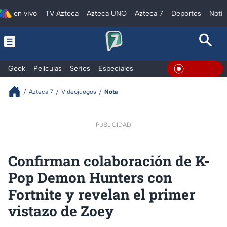
en vivo
TV Azteca
Azteca UNO
Azteca 7
Deportes
Notic
Geek
Películas
Series
Especiales
En Vivo
Azteca 7
Videojuegos
Nota
PUBLICIDAD
Confirman colaboración de K-
Pop Demon Hunters con
Fortnite y revelan el primer
vistazo de Zoey