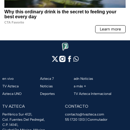
en vivo
Azteca 7
adn Noticias
TV Azteca
Noticias
a más +
Azteca UNO
Deportes
TV Azteca Internacional
TV AZTECA
CONTACTO
Periférico Sur 4121,
contacto@tvazteca.com
Col. Fuentes Del Pedregal,
55 1720 1313
| Conmutador
C.P. 14141,
Ciudad De México, México.