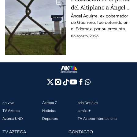
del Altiplano a Ángel
Aguirre, ex gobernador
Ángel Aguirre, ex gobernador
de Guerrero, fue detenido en
de Guerrero por caso
el Edomex, por su presunta
Ayotzinapa
participación en la
06 agosto, 2026
desaparición de los 43
normalistas de Ayotzinapa.
en vivo
Azteca 7
adn Noticias
TV Azteca
Noticias
a más +
Azteca UNO
Deportes
TV Azteca Internacional
TV AZTECA
CONTACTO