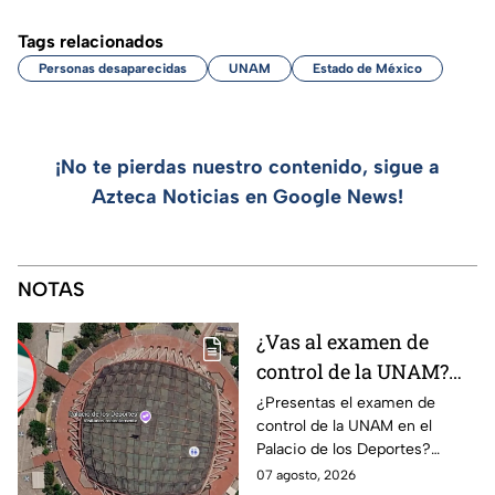
Tags relacionados
Personas desaparecidas
UNAM
Estado de México
¡No te pierdas nuestro contenido, sigue a
Azteca Noticias en Google News!
NOTAS
¿Vas al examen de
control de la UNAM?
Así puedes llegar al
¿Presentas el examen de
control de la UNAM en el
Palacio de los Deportes
Palacio de los Deportes?
en Metro, camión y
Consulta cómo llegar en
07 agosto, 2026
Metrobús