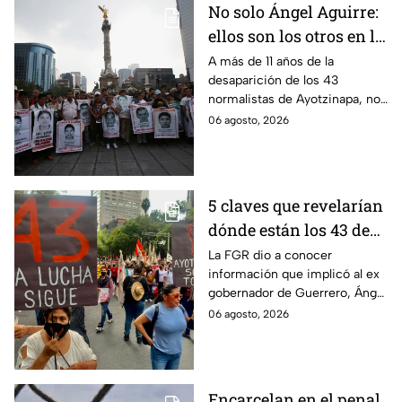
No solo Ángel Aguirre:
ellos son los otros en la
lupa por el caso
A más de 11 años de la
desaparición de los 43
Ayotzinapa
normalistas de Ayotzinapa, no
se ha conocido el paradero de
06 agosto, 2026
los estudiantes a pesar de las
detenciones por el caso.
5 claves que revelarían
dónde están los 43 de
Ayotzinapa tras
La FGR dio a conocer
información que implicó al ex
captura de Ángel
gobernador de Guerrero, Ángel
Aguirre, ex gobernador
Aguirre, quien fue detenido
06 agosto, 2026
de Guerrero
por su presunta relación con el
caso Ayotzinapa.
Encarcelan en el penal