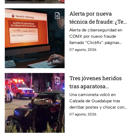
Alerta por nueva
técnica de fraude: ¿Te
piden copiar códigos
Alerta de ciberseguridad en
CDMX por nuevo fraude
extraños en la PC?
llamado “Clickfix": páginas
Cuidado, podrías ser
falsas que engañan para
07 agosto, 2026
víctima del peligroso
ejecutar comandos y robar
"Clickfix"
información de tu equipo.
Tres jóvenes heridos
tras aparatosa
volcadura en Tepeyac
Una camioneta volcó en
Calzada de Guadalupe tras
Insurgentes y operativo
derribar postes y chocar con
en la Juárez, mientras
un árbol, dejando a tres
07 agosto, 2026
dormía
jóvenes lesionados.