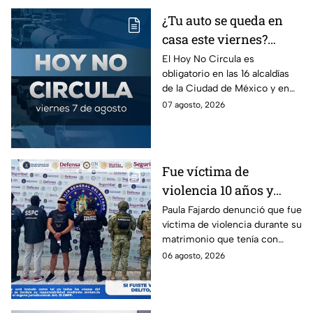
¿Tu auto se queda en
casa este viernes?
Revisa el Hoy No
El Hoy No Circula es
obligatorio en las 16 alcaldías
Circula de este 7 de
de la Ciudad de México y en
agosto
los municipios conurbados del
07 agosto, 2026
Estado de México.
Fue víctima de
violencia 10 años y
hasta ahora detienen al
Paula Fajardo denunció que fue
víctima de violencia durante su
presunto agresor: el
matrimonio que tenía con
caso de Paula Fajardo
Jorge Francisco “N”, quien fue
06 agosto, 2026
detenido por intento de
feminicidio.