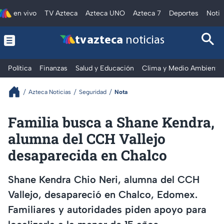
en vivo
TV Azteca
Azteca UNO
Azteca 7
Deportes
Notic
tv azteca
noticias
Política
Finanzas
Salud y Educación
Clima y Medio Ambiente
Azteca Noticias
Seguridad
Nota
Familia busca a Shane Kendra,
alumna del CCH Vallejo
desaparecida en Chalco
Shane Kendra Chio Neri, alumna del CCH
Vallejo, desapareció en Chalco, Edomex.
Familiares y autoridades piden apoyo para