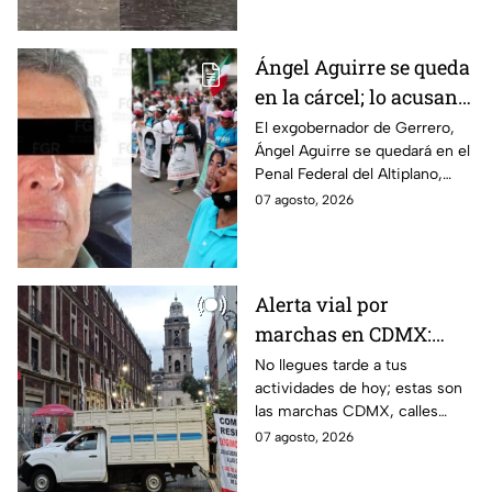
Ángel Aguirre se queda
en la cárcel; lo acusan
de destruir
El exgobernador de Gerrero,
Ángel Aguirre se quedará en el
información del caso
Penal Federal del Altiplano,
Ayotzinapa
luego de que fue detenido ayer
07 agosto, 2026
en el Estado de México por el
caso Ayotzinapa.
Alerta vial por
marchas en CDMX:
Manifestantes retiran
No llegues tarde a tus
actividades de hoy; estas son
bloqueo en Canela y Eje
las marchas CDMX, calles
3 Sur, colonia Granjas
cerradas y bloqueos que
07 agosto, 2026
México
tomarán las principales
vialidades de la capital.