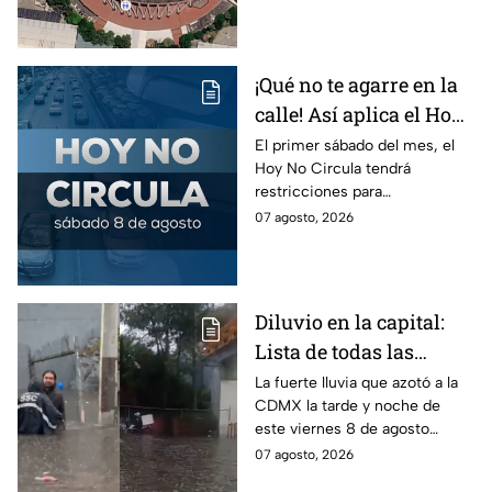
Metro, camión y Metrobús y
planea tu traslado con
anticipación.
¡Qué no te agarre en la
calle! Así aplica el Hoy
No Circula el primer
El primer sábado del mes, el
Hoy No Circula tendrá
sábado del mes
restricciones para
determinados vehículos en la
07 agosto, 2026
CDMX y en el Edomex. Revisa
si puedes tomar las llaves y
arrancar.
Diluvio en la capital:
Lista de todas las
inundaciones en CDMX
La fuerte lluvia que azotó a la
CDMX la tarde y noche de
HOY viernes 7 de
este viernes 8 de agosto
agosto
provocó inundaciones y otras
07 agosto, 2026
afectaciones.