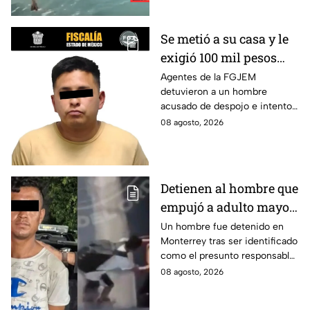
que se sabe.
Se metió a su casa y le
exigió 100 mil pesos
para devolvérsela; cae
Agentes de la FGJEM
detuvieron a un hombre
otro por despojo en
acusado de despojo e intento
Edomex
de extorsión en el Edomex.
08 agosto, 2026
Detienen al hombre que
empujó a adulto mayor
contra tráiler; provocó
Un hombre fue detenido en
Monterrey tras ser identificado
su muerte en
como el presunto responsable
Monterrey
de la muerte de un adulto
08 agosto, 2026
mayor al empujarlo contra un
tráiler.