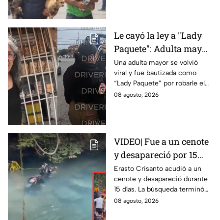
salvo de la tragedia.
Le cayó la ley a "Lady
Paquete": Adulta mayor
le roba celular a
Una adulta mayor se volvió
viral y fue bautizada como
repartidor y la policía
“Lady Paquete” por robarle el
va por ella a su casa
celular a un repartidor en
08 agosto, 2026
Coacalco, Estado de México.
VIDEO| Fue a un cenote
y desapareció por 15
días; así encontraron al
Erasto Crisanto acudió a un
cenote y desapareció durante
pescador Erasto
15 días. La búsqueda terminó
Crisanto
cuando el pescador fue
08 agosto, 2026
localizado con vida. Esto es lo