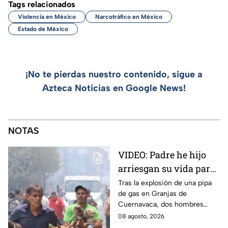
Tags relacionados
Violencia en México
Narcotráfico en México
Estado de México
¡No te pierdas nuestro contenido, sigue a
Azteca Noticias en Google News!
NOTAS
VIDEO: Padre he hijo
arriesgan su vida para
rescatar a sus perritos
Tras la explosión de una pipa
de gas en Granjas de
tras la explosión de
Cuernavaca, dos hombres
pipa de gas en
arriesgaron su vida para volver
08 agosto, 2026
Cuernavaca
por sus perritos y ponerlos a