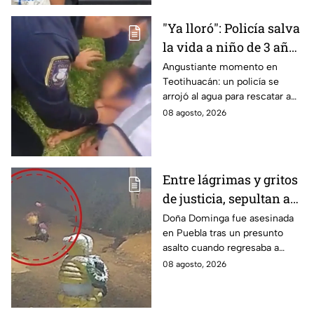
"Ya lloró": Policía salva
la vida a niño de 3 años
que cayó a un lago en
Angustiante momento en
Teotihuacán: un policía se
Teotihuacán; aplicó
arrojó al agua para rescatar a
RCP (VIDEO)
un pequeño que no respiraba y
08 agosto, 2026
logró revivirlo con maniobras
de RCP.
Entre lágrimas y gritos
de justicia, sepultan a
doña Dominga, la
Doña Dominga fue asesinada
en Puebla tras un presunto
abuelita asesinada tras
asalto cuando regresaba a
asalto en Amozoc,
casa; familiares y amigos la
08 agosto, 2026
Puebla
despidieron entre lágrimas y
exigieron justicia.