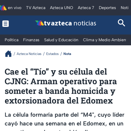
en vivo
TV Azteca
Azteca UNO
Azteca 7
Deportes
Notic
tv azteca
noticias
Política
Finanzas
Salud y Educación
Clima y Medio Ambiente
Azteca Noticias
Estados
Nota
Cae el “Tío” y su célula del
CJNG: Arman operativo para
someter a banda homicida y
extorsionadora del Edomex
La célula formaría parte del “M4", cuyo líder
cayó hace una semana en el Edomex, en un