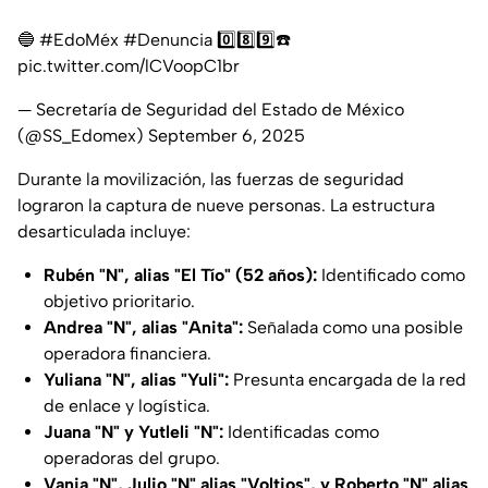
🔵
#EdoMéx
#Denuncia
0️⃣8️⃣9️⃣☎️
pic.twitter.com/lCVoopC1br
— Secretaría de Seguridad del Estado de México
(@SS_Edomex)
September 6, 2025
Durante la movilización, las fuerzas de seguridad
lograron la captura de nueve personas. La estructura
desarticulada incluye:
Rubén "N", alias "El Tío" (52 años):
Identificado como
objetivo prioritario.
Andrea "N", alias "Anita":
Señalada como una posible
operadora financiera.
Yuliana "N", alias "Yuli":
Presunta encargada de la red
de enlace y logística.
Juana "N" y Yutleli "N":
Identificadas como
operadoras del grupo.
Vania "N", Julio "N" alias "Voltios", y Roberto "N" alias