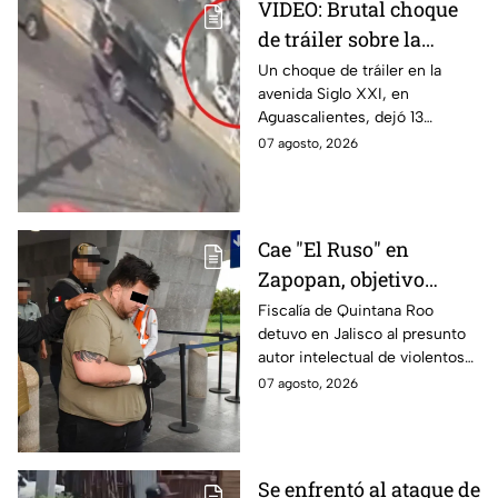
VIDEO: Brutal choque
de tráiler sobre la
avenida Siglo XXI en
Un choque de tráiler en la
avenida Siglo XXI, en
Aguascalientes deja
Aguascalientes, dejó 13
varios heridos y
heridos y varios vehículos
07 agosto, 2026
destrozos
destrozados; el conductor fue
detenido tras la carambola.
Cae "El Ruso" en
Zapopan, objetivo
prioritario en Playa del
Fiscalía de Quintana Roo
detuvo en Jalisco al presunto
Carmen
autor intelectual de violentos
ataques en fraccionamientos
07 agosto, 2026
de Playa del Carmen.
Se enfrentó al ataque de