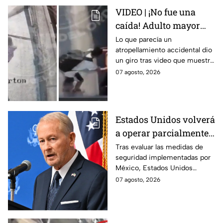
VIDEO | ¡No fue una
caída! Adulto mayor
muere atropellado por
Lo que parecía un
atropellamiento accidental dio
tráiler; joven lo empujó
un giro tras video que muestra
en Monterrey
cómo un joven empujó a
07 agosto, 2026
adulto mayor antes de ser
arrollado por un tráiler en
Monterrey.
Estados Unidos volverá
a operar parcialmente
en Michoacán tras
Tras evaluar las medidas de
seguridad implementadas por
suspensión por
México, Estados Unidos
motivos de seguridad
reanudará parcialmente sus
07 agosto, 2026
actividades en Michoacán a
partir del 8 de agosto.