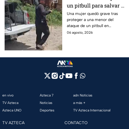
un pitbull para salvar a
una menor; hoy lucha
Una mujer quedó grave tras
proteger a una menor del
por su vida en Zapopan
ataque de un pitbull en
Zapopan; la víctima sufrió
06 agosto, 2026
severas mordeduras y existe
riesgo de que pierda un brazo.
en vivo
Azteca 7
adn Noticias
TV Azteca
Noticias
a más +
Azteca UNO
Deportes
TV Azteca Internacional
TV AZTECA
CONTACTO