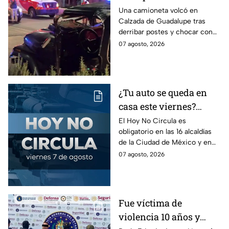
volcadura en Tepeyac
Una camioneta volcó en
Calzada de Guadalupe tras
Insurgentes y operativo
derribar postes y chocar con
en la Juárez, mientras
un árbol, dejando a tres
07 agosto, 2026
dormía
jóvenes lesionados.
¿Tu auto se queda en
casa este viernes?
Revisa el Hoy No
El Hoy No Circula es
obligatorio en las 16 alcaldías
Circula de este 7 de
de la Ciudad de México y en
agosto
los municipios conurbados del
07 agosto, 2026
Estado de México.
Fue víctima de
violencia 10 años y