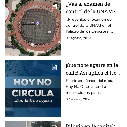
¿Vas al examen de
control de la UNAM?
Así puedes llegar al
¿Presentas el examen de
control de la UNAM en el
Palacio de los Deportes
Palacio de los Deportes?
en Metro, camión y
Consulta cómo llegar en
07 agosto, 2026
Metrobús
Metro, camión y Metrobús y
planea tu traslado con
anticipación.
¡Qué no te agarre en la
calle! Así aplica el Hoy
No Circula el primer
El primer sábado del mes, el
Hoy No Circula tendrá
sábado del mes
restricciones para
determinados vehículos en la
07 agosto, 2026
CDMX y en el Edomex. Revisa
si puedes tomar las llaves y
arrancar.
Diluvio en la capital: