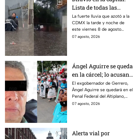
Lista de todas las
inundaciones en CDMX
La fuerte lluvia que azotó a la
CDMX la tarde y noche de
HOY viernes 7 de
este viernes 8 de agosto
agosto
provocó inundaciones y otras
07 agosto, 2026
afectaciones.
Ángel Aguirre se queda
en la cárcel; lo acusan
de destruir
El exgobernador de Gerrero,
Ángel Aguirre se quedará en el
información del caso
Penal Federal del Altiplano,
Ayotzinapa
luego de que fue detenido ayer
07 agosto, 2026
en el Estado de México por el
caso Ayotzinapa.
Alerta vial por