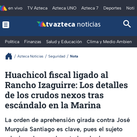
en vivo
TV Azteca
Azteca UNO
Azteca 7
Deportes
Notic
tv azteca
noticias
Política
Finanzas
Salud y Educación
Clima y Medio Ambiente
Azteca Noticias
Seguridad
Nota
Huachicol fiscal ligado al
Rancho Izaguirre: Los detalles
de los crudos nexos tras
escándalo en la Marina
La orden de aprehensión girada contra José
Murguía Santiago es clave, pues el sujeto