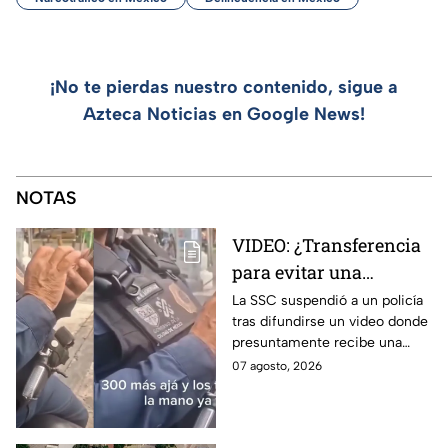
¡No te pierdas nuestro contenido, sigue a
Azteca Noticias en Google News!
NOTAS
VIDEO: ¿Transferencia
para evitar una
sanción? SSC suspende
La SSC suspendió a un policía
tras difundirse un video donde
a policía y abre
presuntamente recibe una
investigación
transferencia para evitar una
07 agosto, 2026
sanción; Asuntos Internos ya
investiga.