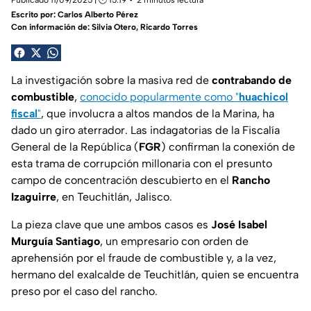
Publicado 11/09/2025 | 🕑 15:19
2 minutos lectura
Escrito por:
Carlos Alberto Pérez
Con información de: Silvia Otero, Ricardo Torres
La investigación sobre la masiva red de
contrabando de
combustible
,
conocido popularmente como "
huachicol
fiscal
"
, que involucra a altos mandos de la Marina, ha
dado un giro aterrador. Las indagatorias de la Fiscalía
General de la República (
FGR
) confirman la conexión de
esta trama de corrupción millonaria con el presunto
campo de concentración descubierto en el
Rancho
Izaguirre
, en Teuchitlán, Jalisco.
La pieza clave que une ambos casos es
José Isabel
Murguía Santiago
, un empresario con orden de
aprehensión por el fraude de combustible y, a la vez,
hermano del exalcalde de Teuchitlán, quien se encuentra
preso por el caso del rancho.