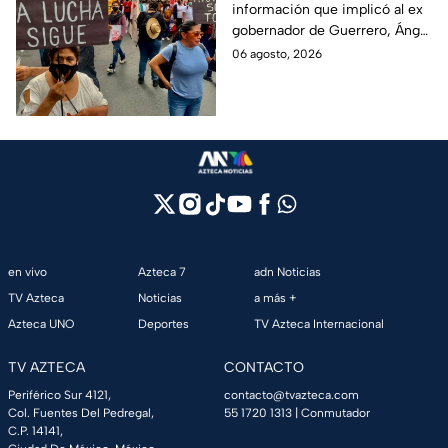
información que implicó al ex
captura de Ángel
gobernador de Guerrero, Ángel
Aguirre, ex gobernador
Aguirre, quien fue detenido
06 agosto, 2026
de Guerrero
por su presunta relación con el
caso Ayotzinapa.
en vivo
Azteca 7
adn Noticias
TV Azteca
Noticias
a más +
Azteca UNO
Deportes
TV Azteca Internacional
TV AZTECA
CONTACTO
Periférico Sur 4121,
contacto@tvazteca.com
Col. Fuentes Del Pedregal,
55 1720 1313
| Conmutador
C.P. 14141,