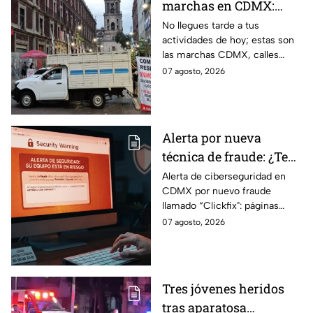
marchas en CDMX:
Manifestantes retiran
No llegues tarde a tus
actividades de hoy; estas son
bloqueo en Canela y Eje
las marchas CDMX, calles
3 Sur, colonia Granjas
cerradas y bloqueos que
07 agosto, 2026
México
tomarán las principales
vialidades de la capital.
Alerta por nueva
técnica de fraude: ¿Te
piden copiar códigos
Alerta de ciberseguridad en
CDMX por nuevo fraude
extraños en la PC?
llamado “Clickfix": páginas
Cuidado, podrías ser
falsas que engañan para
07 agosto, 2026
víctima del peligroso
ejecutar comandos y robar
"Clickfix"
información de tu equipo.
Tres jóvenes heridos
tras aparatosa