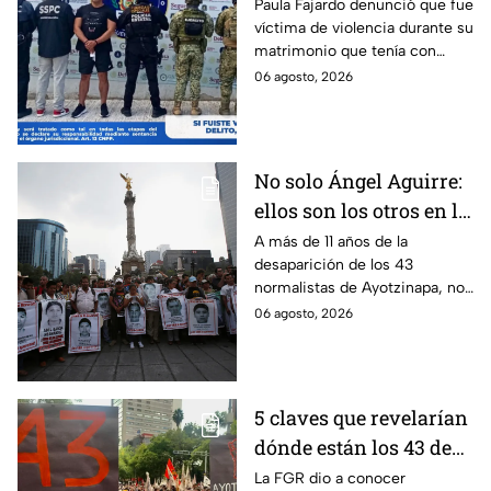
hasta ahora detienen al
Paula Fajardo denunció que fue
víctima de violencia durante su
presunto agresor: el
matrimonio que tenía con
caso de Paula Fajardo
Jorge Francisco “N”, quien fue
06 agosto, 2026
detenido por intento de
feminicidio.
No solo Ángel Aguirre:
ellos son los otros en la
lupa por el caso
A más de 11 años de la
desaparición de los 43
Ayotzinapa
normalistas de Ayotzinapa, no
se ha conocido el paradero de
06 agosto, 2026
los estudiantes a pesar de las
detenciones por el caso.
5 claves que revelarían
dónde están los 43 de
Ayotzinapa tras
La FGR dio a conocer