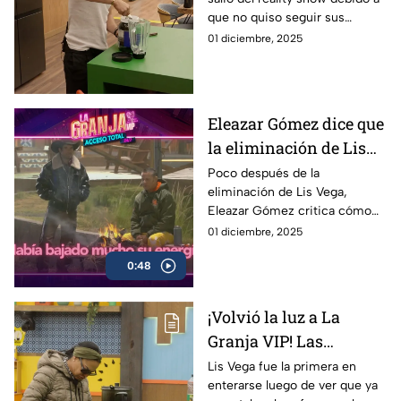
eliminación de La
que no quiso seguir sus
Granja VIP: "No puedes
consejos
01 diciembre, 2025
decir que no se te dijo"
Eleazar Gómez dice que
la eliminación de Lis
Vega ya se veía venir.
Poco después de la
eliminación de Lis Vega,
"Este juego no se juega
Eleazar Gómez critica cómo
así"
llevó a cabo su juego en La
01 diciembre, 2025
Granja VIP. Alfredo Adame
0:48
concuerda con él.
¡Volvió la luz a La
Granja VIP! Las
celebridades ya pueden
Lis Vega fue la primera en
enterarse luego de ver que ya
volver a usar aparatos