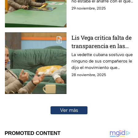
no estaba el anafre con el que
que requieran
cocinaban
29 noviembre, 2025
electricidad
Lis Vega critica falta de
transparencia en las
estrategias de La
La vedette cubana sostuvo que
ninguno de sus compañeros le
Granja VIP: "¿En qué
dijo el movimiento que
momento?"
planearon para la semana
28 noviembre, 2025
Ver más