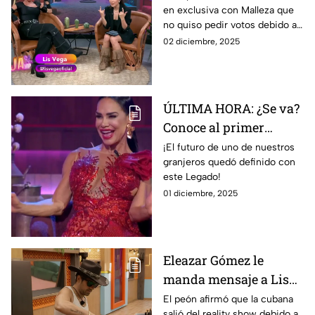
en exclusiva con Malleza que
ganas de irme"
no quiso pedir votos debido a
su deseo de salir del reality
02 diciembre, 2025
show
ÚLTIMA HORA: ¿Se va?
Conoce al primer
NOMINADO de la
¡El futuro de uno de nuestros
granjeros quedó definido con
semana 8 de La Granja
este Legado!
VIP con el Legado de
01 diciembre, 2025
Lis Vega
Eleazar Gómez le
manda mensaje a Lis
Vega tras su
El peón afirmó que la cubana
salió del reality show debido a