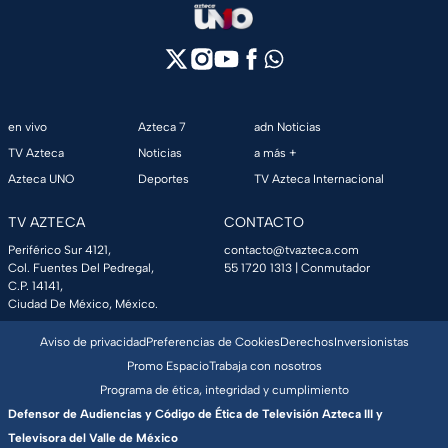
en vivo
Azteca 7
adn Noticias
TV Azteca
Noticias
a más +
Azteca UNO
Deportes
TV Azteca Internacional
TV AZTECA
CONTACTO
Periférico Sur 4121,
contacto@tvazteca.com
Col. Fuentes Del Pedregal,
55 1720 1313
| Conmutador
C.P. 14141,
Ciudad De México, México.
Aviso de privacidad
Preferencias de Cookies
Derechos
Inversionistas
Promo Espacio
Trabaja con nosotros
Programa de ética, integridad y cumplimiento
Defensor de Audiencias y Código de Ética de Televisión Azteca III y
Televisora del Valle de México