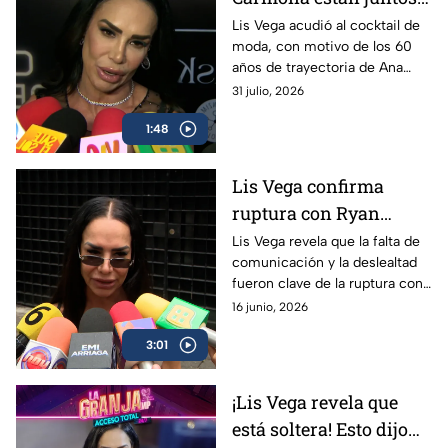
La artista responde a
Lis Vega acudió al cocktail de
moda, con motivo de los 60
los rumores... ¡Y Ryan
años de trayectoria de Ana
Hoffman reacciona!
Martin. Durante su paso por la
31 julio, 2026
alfombra roja, fue cuestionada
1:48
sobre Arturo Carmona.
Lis Vega confirma
ruptura con Ryan
Hoffman: "La lealtad es
Lis Vega revela que la falta de
comunicación y la deslealtad
más importante que el
fueron clave de la ruptura con
amor"
“Rayito” y habla sobre la
16 junio, 2026
diferencia de edad que existía
3:01
entre ellos.
¡Lis Vega revela que
está soltera! Esto dijo