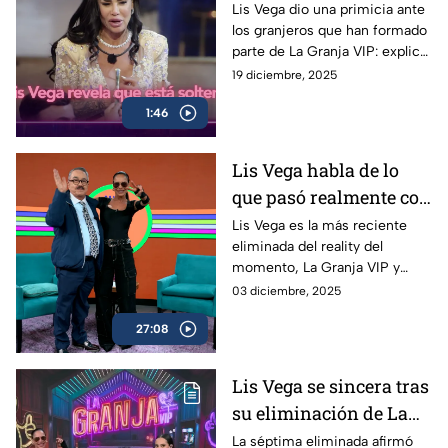
en la cena de
Lis Vega dio una primicia ante
los granjeros que han formado
reencuentro de La
parte de La Granja VIP: explicó
Granja VIP. "Nunca tuve
cuál es su situación
19 diciembre, 2025
una relación"
sentimental tras salir del reality
1:46
show.
Lis Vega habla de lo
que pasó realmente con
Sandra Itzel en La
Lis Vega es la más reciente
eliminada del reality del
Granja VIP
momento, La Granja VIP y
cuenta todo acerca de
03 diciembre, 2025
traiciones, amistades y
27:08
deslealtad.
Lis Vega se sincera tras
su eliminación de La
Granja VIP: "Ya tenía
La séptima eliminada afirmó