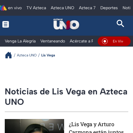
en vivo
TV Azteca
Azteca UNO
Azteca 7
Deportes
Notic
Venga La Alegría
Ventaneando
Acércate a Rocío
Al Extremo
En Vivo
Azteca UNO
Lis Vega
Noticias de Lis Vega en Azteca
UNO
¿Lis Vega y Arturo
Carmona están juntos?