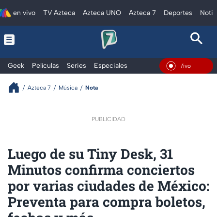
en vivo
TV Azteca
Azteca UNO
Azteca 7
Deportes
Notic
Geek
Películas
Series
Especiales
En Vivo
Azteca 7
Música
Nota
PUBLICIDAD
Luego de su Tiny Desk, 31
Minutos confirma conciertos
por varias ciudades de México:
Preventa para compra boletos,