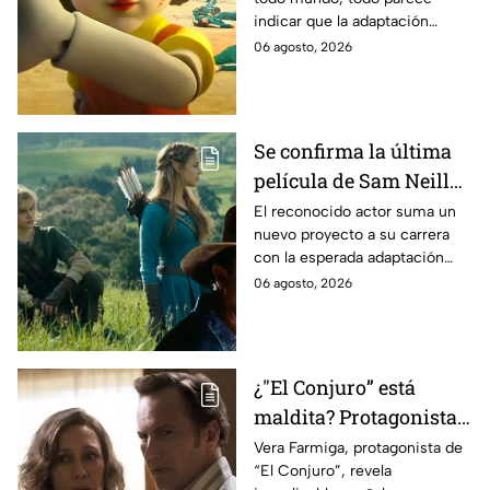
es lo que se sabe al
indicar que la adaptación
momento
podría ser cancelada:
06 agosto, 2026
Se confirma la última
película de Sam Neill
antes de morir: esto es
El reconocido actor suma un
nuevo proyecto a su carrera
lo que se sabe hasta
con la esperada adaptación
ahora
cinematográfica del popular
06 agosto, 2026
videojuego.
¿"El Conjuro” está
maldita? Protagonista
revela INQUIETANTES
Vera Farmiga, protagonista de
“El Conjuro”, revela
señales en su cuerpo