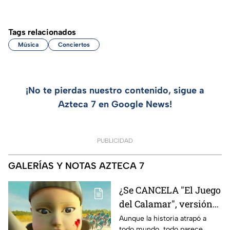
Tags relacionados
Música
Conciertos
¡No te pierdas nuestro contenido, sigue a
Azteca 7 en Google News!
PUBLICIDAD
GALERÍAS Y NOTAS AZTECA 7
¿Se CANCELA "El Juego
del Calamar", versión
Estados Unidos? Esto
Aunque la historia atrapó a
todo mundo, todo parece