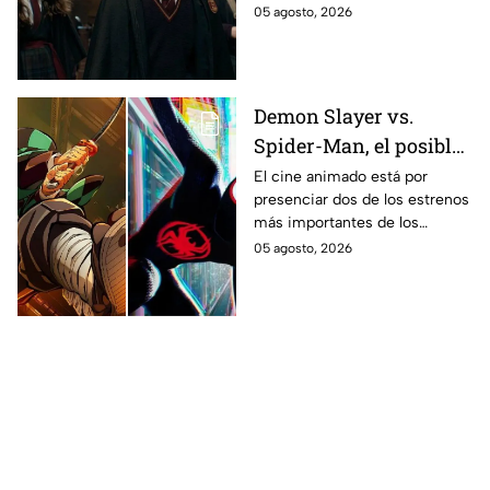
la primera temporada basada
05 agosto, 2026
en los libros de J.K. Rowling.
Demon Slayer vs.
Spider-Man, el posible
gran enfrentamiento
El cine animado está por
presenciar dos de los estrenos
en taquilla del 2027
más importantes de los
últimos años.
05 agosto, 2026