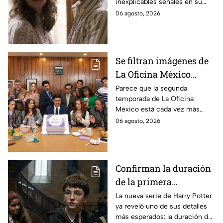
inexplicables señales en su
durante la grabación de
cuerpo durante el rodaje de la
06 agosto, 2026
la película
película
Se filtran imágenes de
La Oficina México
temporada 2 y un
Parece que la segunda
temporada de La Oficina
detalle desata teorías
México está cada vez más
entre los fans
cerca, pues el elenco ya se
06 agosto, 2026
encuentra en grabaciones y ya
se filtraron las primeras
imágenes del set.
Confirman la duración
de la primera
temporada de Harry
La nueva serie de Harry Potter
ya reveló uno de sus detalles
Potter y emocionará a
más esperados: la duración de
los fans de los libros