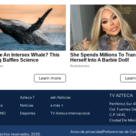
TV AZTECA
Azteca 7
adn Noticias
Periférico Sur 41
ca
Noticias
a más +
Col. Fuentes De
UNO
Deportes
TV Azteca Internacional
C.P. 14141,
Ciudad De Méxi
Aviso de privacidad
Preferencias de Co
erechos reservados, 2025.