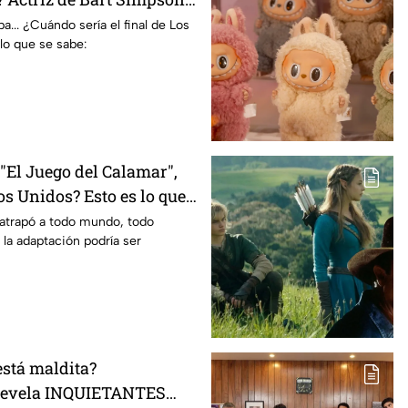
E declaración
... ¿Cuándo sería el final de Los
lo que se sabe:
El Juego del Calamar",
s Unidos? Esto es lo que
mento
 atrapó a todo mundo, todo
 la adaptación podría ser
está maldita?
 revela INQUIETANTES