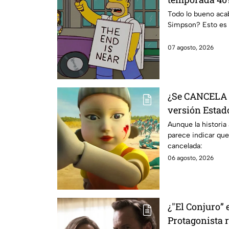
da IMPACTANT
Todo lo bueno acaba
Simpson? Esto es 
07 agosto, 2026
¿Se CANCELA "
versión Estado
se sabe al mo
Aunque la historia
parece indicar que
cancelada:
06 agosto, 2026
¿"El Conjuro” 
Protagonista