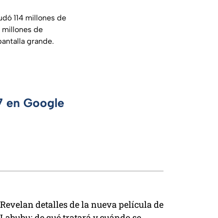
udó 114 millones de
4 millones de
pantalla grande.
 7 en Google
Revelan detalles de la nueva película de
Labubu: de qué tratará y cuándo se