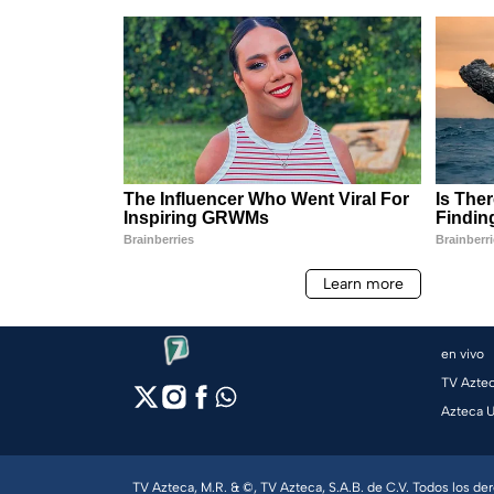
en vivo
TV Azte
Azteca 
TV Azteca, M.R. & ©, TV Azteca, S.A.B. de C.V. Todos los d