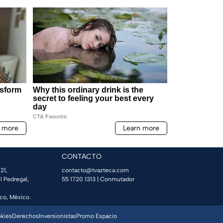
CONTACTO
21,
contacto@tvazteca.com
l Pedregal,
55 1720 1313
| Conmutador
co, México.
okies
Derechos
Inversionistas
Promo Espacio