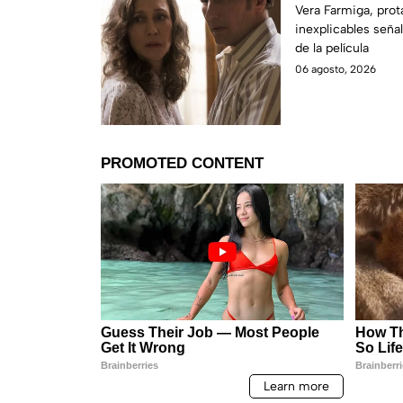
señales en su
Vera Farmiga, prot
inexplicables seña
grabación de l
de la película
06 agosto, 2026