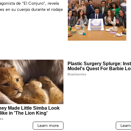
 cuerpo durante la
agonista de “El Conjuro”, revela
les en su cuerpo durante el rodaje
a película