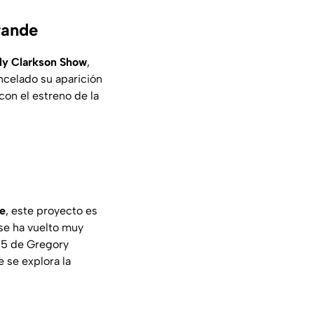
rande
ly Clarkson Show
,
ncelado su aparición
con el estreno de la
re
, este proyecto es
se ha vuelto muy
995 de Gregory
 se explora la