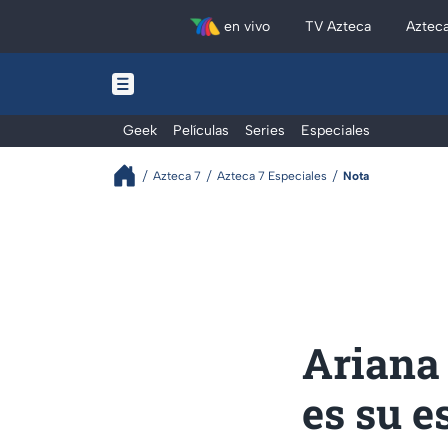
en vivo
TV Azteca
Aztec
Geek
Películas
Series
Especiales
Azteca 7
Azteca 7 Especiales
Nota
Ariana 
es su e