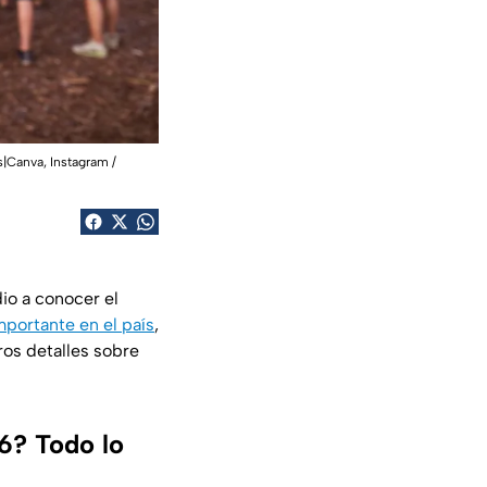
s|Canva, Instagram /
io a conocer el
mportante en el país
,
ros detalles sobre
.
6? Todo lo