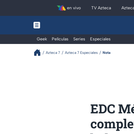
en vivo
TV Azteca
Aztec
Geek
Películas
Series
Especiales
Azteca 7
Azteca 7 Especiales
Nota
EDC Mé
complet