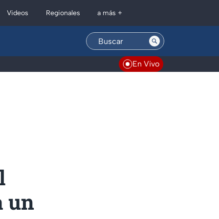
Regionales
Videos
a más +
En Vivo
l
a un