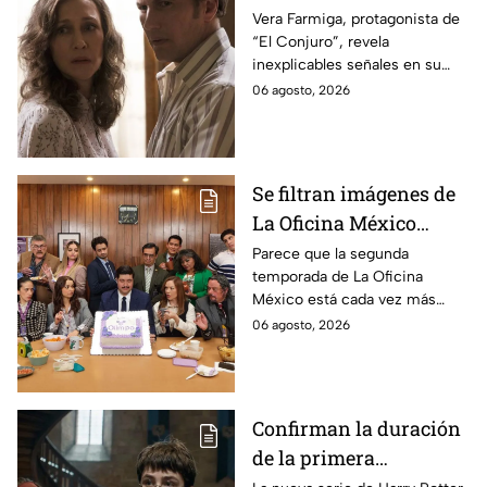
revela INQUIETANTES
Vera Farmiga, protagonista de
“El Conjuro”, revela
señales en su cuerpo
inexplicables señales en su
durante la grabación de
cuerpo durante el rodaje de la
06 agosto, 2026
la película
película
Se filtran imágenes de
La Oficina México
temporada 2 y un
Parece que la segunda
temporada de La Oficina
detalle desata teorías
México está cada vez más
entre los fans
cerca, pues el elenco ya se
06 agosto, 2026
encuentra en grabaciones y ya
se filtraron las primeras
imágenes del set.
Confirman la duración
de la primera
temporada de Harry