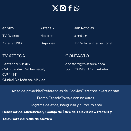
en vivo
Azteca 7
adn Noticias
TV Azteca
Noticias
a más +
Azteca UNO
Deportes
TV Azteca Internacional
TV AZTECA
CONTACTO
Periférico Sur 4121,
contacto@tvazteca.com
Col. Fuentes Del Pedregal,
55 1720 1313
| Conmutador
C.P. 14141,
Ciudad De México, México.
Aviso de privacidad
Preferencias de Cookies
Derechos
Inversionistas
Promo Espacio
Trabaja con nosotros
Programa de ética, integridad y cumplimiento
Defensor de Audiencias y Código de Ética de Televisión Azteca III y
Televisora del Valle de México