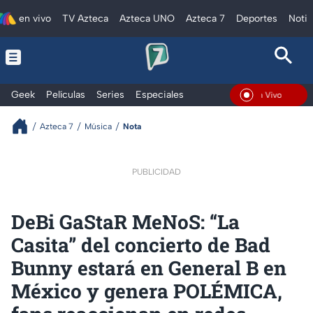
en vivo
TV Azteca
Azteca UNO
Azteca 7
Deportes
Notic
Geek
Películas
Series
Especiales
En Vivo
Azteca 7
Música
Nota
PUBLICIDAD
DeBi GaStaR MeNoS: “La
Casita” del concierto de Bad
Bunny estará en General B en
México y genera POLÉMICA,