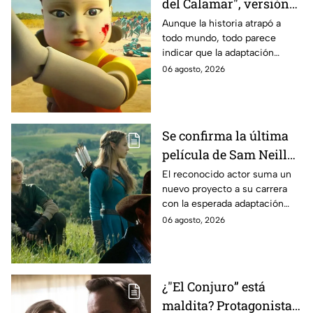
del Calamar", versión
Estados Unidos? Esto
Aunque la historia atrapó a
todo mundo, todo parece
es lo que se sabe al
indicar que la adaptación
momento
podría ser cancelada:
06 agosto, 2026
Se confirma la última
película de Sam Neill
antes de morir: esto es
El reconocido actor suma un
nuevo proyecto a su carrera
lo que se sabe hasta
con la esperada adaptación
ahora
cinematográfica del popular
06 agosto, 2026
videojuego.
¿"El Conjuro” está
maldita? Protagonista