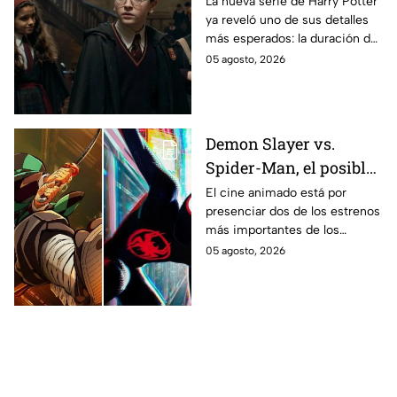
La nueva serie de Harry Potter
ya reveló uno de sus detalles
Potter y emocionará a
más esperados: la duración de
los fans de los libros
la primera temporada basada
05 agosto, 2026
en los libros de J.K. Rowling.
Demon Slayer vs.
Spider-Man, el posible
gran enfrentamiento
El cine animado está por
presenciar dos de los estrenos
en taquilla del 2027
más importantes de los
últimos años.
05 agosto, 2026