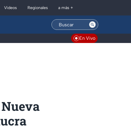
Regionales
Videos
a más +
En Vivo
? Nueva
lucra