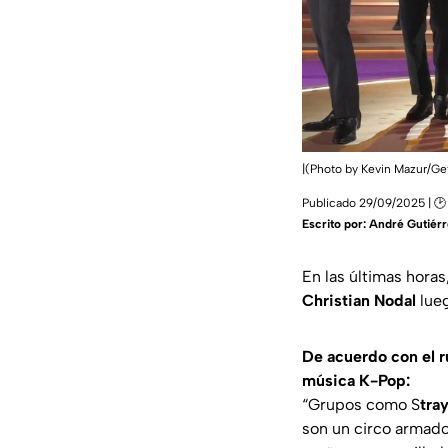
|(Photo by Kevin Mazur/Ge
Publicado 29/09/2025 | 🕑
Escrito por:
André Gutiérr
En las últimas horas
Christian Nodal
lueg
De acuerdo con el r
música K-Pop:
“Grupos como S
tra
son un circo armado 