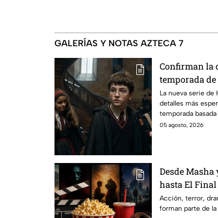
GALERÍAS Y NOTAS AZTECA 7
Confirman la 
temporada de 
emocionará a l
La nueva serie de 
detalles más esper
temporada basada e
05 agosto, 2026
Desde Masha y
hasta El Final
Hathaway. Esta
Acción, terror, d
forman parte de la
los estrenos e