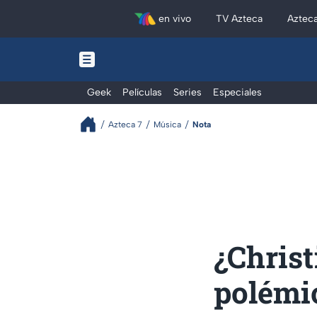
en vivo
TV Azteca
Aztec
Geek
Películas
Series
Especiales
Azteca 7
Música
Nota
¿Christ
polémic