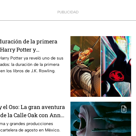
PUBLICIDAD
duración de la primera
Harry Potter y
os fans de los libros
Harry Potter ya reveló uno de sus
ados: la duración de la primera
n los libros de J.K. Rowling.
 el Oso: La gran aventura
 de la Calle Oak con Anne
 es la lista completa de
rama y grandes producciones
 cartelera de agosto en México.
n cines para agosto de