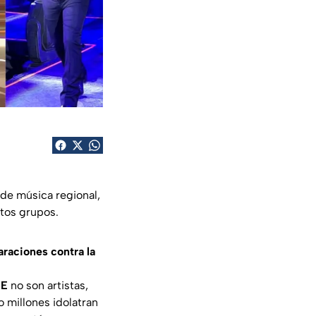
 de música regional,
stos grupos.
araciones contra la
CE
no son artistas,
o millones idolatran