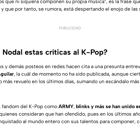
 que ni siquiera componen su propia música”, es la frase qu
 y que por tanto, se rumora, está despertando el enojo de las
PUBLICIDAD
 Nodal estas críticas al K-Pop?
ks y demás
posteos
en redes hacen cita a una presunta entrev
guilar
, la cuál de momento no ha sido publicada, aunque cie
 más revuelo en los últimos días, sumando un escándalo más 
s, fandom del K-Pop como
ARMY
,
blinks
y más se han unido e
a quienes consideran que han ofendido, pues en los últimos añ
quistado al mundo entero con sus talentos para componer, ca