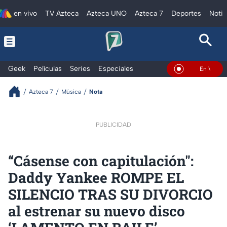
en vivo
TV Azteca
Azteca UNO
Azteca 7
Deportes
Notic
Geek
Películas
Series
Especiales
En Vivo
Azteca 7
Música
Nota
PUBLICIDAD
“Cásense con capitulación":
Daddy Yankee ROMPE EL
SILENCIO TRAS SU DIVORCIO
al estrenar su nuevo disco