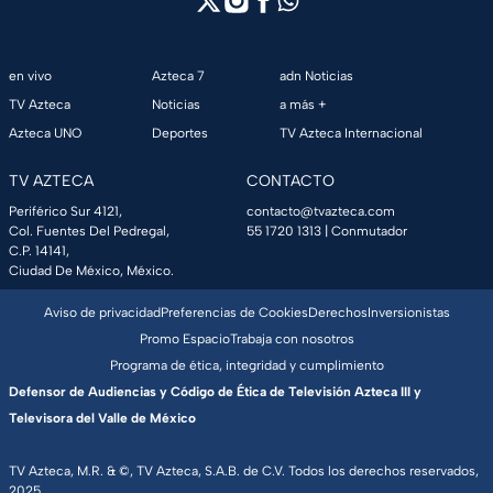
en vivo
Azteca 7
adn Noticias
TV Azteca
Noticias
a más +
Azteca UNO
Deportes
TV Azteca Internacional
TV AZTECA
CONTACTO
Periférico Sur 4121,
contacto@tvazteca.com
Col. Fuentes Del Pedregal,
55 1720 1313
| Conmutador
C.P. 14141,
Ciudad De México, México.
Aviso de privacidad
Preferencias de Cookies
Derechos
Inversionistas
Promo Espacio
Trabaja con nosotros
Programa de ética, integridad y cumplimiento
Defensor de Audiencias y Código de Ética de Televisión Azteca III y
Televisora del Valle de México
TV Azteca, M.R. & ©, TV Azteca, S.A.B. de C.V. Todos los derechos reservados,
2025.