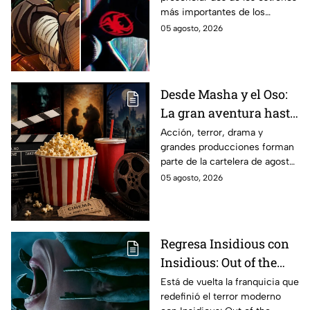
en taquilla del 2027
más importantes de los
últimos años.
05 agosto, 2026
Desde Masha y el Oso:
La gran aventura hasta
El Final de la Calle Oak
Acción, terror, drama y
grandes producciones forman
con Anne Hathaway.
parte de la cartelera de agosto
Esta es la lista
en México.
05 agosto, 2026
completa de los
estrenos en cines para
agosto de 2026 en
México
Regresa Insidious con
Insidious: Out of the
Further; esto revela el
Está de vuelta la franquicia que
redefinió el terror moderno
aterrador primer tráiler