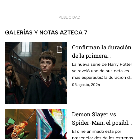
PUBLICIDAD
GALERÍAS Y NOTAS AZTECA 7
Confirman la duración
de la primera
temporada de Harry
La nueva serie de Harry Potter
ya reveló uno de sus detalles
Potter y emocionará a
más esperados: la duración de
los fans de los libros
la primera temporada basada
05 agosto, 2026
en los libros de J.K. Rowling.
Demon Slayer vs.
Spider-Man, el posible
gran enfrentamiento
El cine animado está por
presenciar dos de los estrenos