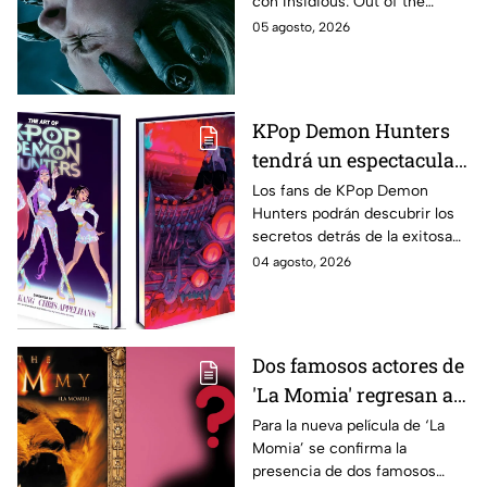
con Insidious: Out of the
Further. Te contamos todo lo
05 agosto, 2026
que se sabe de la película para
que no te la pierdas.
KPop Demon Hunters
tendrá un espectacular
libro de arte con más de
Los fans de KPop Demon
Hunters podrán descubrir los
500 ilustraciones
secretos detrás de la exitosa
inéditas: ¿se venderá
película gracias a un nuevo
04 agosto, 2026
en México?
libro de arte oficial. Te
decimos si llegará a México.
Dos famosos actores de
'La Momia' regresan a
la nueva película;
Para la nueva película de ‘La
Momia’ se confirma la
descubre de quiénes se
presencia de dos famosos
tratan