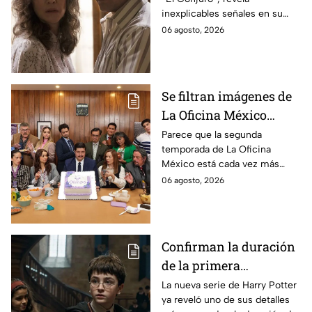
señales en su cuerpo
inexplicables señales en su
durante la grabación de
cuerpo durante el rodaje de la
06 agosto, 2026
la película
película
Se filtran imágenes de
La Oficina México
temporada 2 y un
Parece que la segunda
temporada de La Oficina
detalle desata teorías
México está cada vez más
entre los fans
cerca, pues el elenco ya se
06 agosto, 2026
encuentra en grabaciones y ya
se filtraron las primeras
imágenes del set.
Confirman la duración
de la primera
temporada de Harry
La nueva serie de Harry Potter
ya reveló uno de sus detalles
Potter y emocionará a