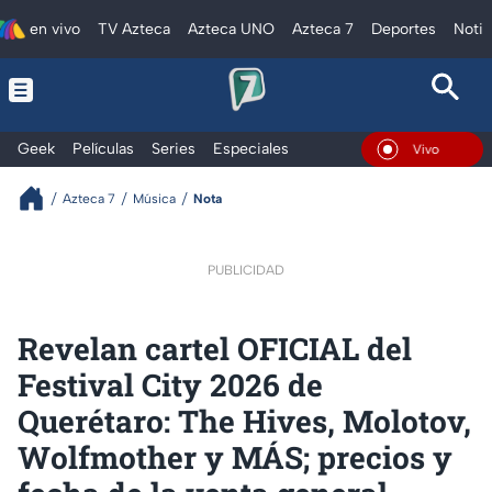
en vivo
TV Azteca
Azteca UNO
Azteca 7
Deportes
Notic
Geek
Películas
Series
Especiales
En Vivo
Azteca 7
Música
Nota
PUBLICIDAD
Revelan cartel OFICIAL del
Festival City 2026 de
Querétaro: The Hives, Molotov,
Wolfmother y MÁS; precios y