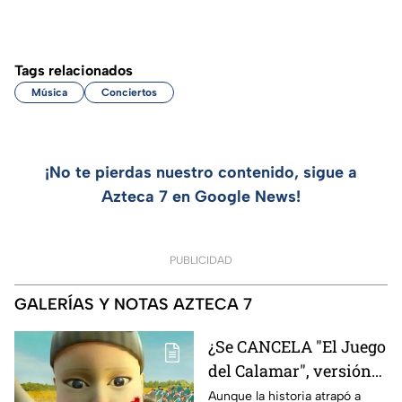
Tags relacionados
Música
Conciertos
¡No te pierdas nuestro contenido, sigue a
Azteca 7 en Google News!
PUBLICIDAD
GALERÍAS Y NOTAS AZTECA 7
¿Se CANCELA "El Juego
del Calamar", versión
Estados Unidos? Esto
Aunque la historia atrapó a