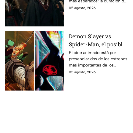
más esperados: la duración de
los fans de los libros
la primera temporada basada
05 agosto, 2026
en los libros de J.K. Rowling.
Demon Slayer vs.
Spider-Man, el posible
gran enfrentamiento
El cine animado está por
presenciar dos de los estrenos
en taquilla del 2027
más importantes de los
últimos años.
05 agosto, 2026