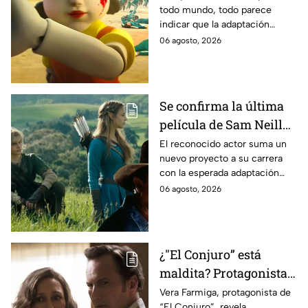
todo mundo, todo parece
es lo que se sabe al
indicar que la adaptación
momento
podría ser cancelada:
06 agosto, 2026
Se confirma la última
película de Sam Neill
antes de morir: esto es
El reconocido actor suma un
nuevo proyecto a su carrera
lo que se sabe hasta
con la esperada adaptación
ahora
cinematográfica del popular
06 agosto, 2026
videojuego.
¿"El Conjuro” está
maldita? Protagonista
revela INQUIETANTES
Vera Farmiga, protagonista de
“El Conjuro”, revela