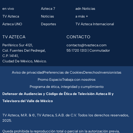
en vivo
Azteca 7
adn Noticias
TV Azteca
Noticias
a más +
Azteca UNO
Deportes
TV Azteca Internacional
TV AZTECA
CONTACTO
Periférico Sur 4121,
contacto@tvazteca.com
Col. Fuentes Del Pedregal,
55 1720 1313
| Conmutador
C.P. 14141,
Ciudad De México, México.
Aviso de privacidad
Preferencias de Cookies
Derechos
Inversionistas
Promo Espacio
Trabaja con nosotros
Programa de ética, integridad y cumplimiento
Defensor de Audiencias y Código de Ética de Televisión Azteca III y
Televisora del Valle de México
TV Azteca, M.R. & ©, TV Azteca, S.A.B. de C.V. Todos los derechos reservados,
2025.
Queda prohibida la reproducción total o parcial sin la autorización previa,