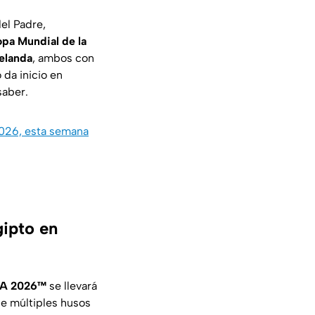
el Padre,
pa Mundial de la
elanda
, ambos con
 da inicio en
saber.
 2026, esta semana
gipto en
IFA 2026™
se llevará
e múltiples husos