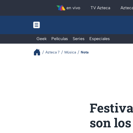
en vivo
TV Azteca
Aztec
Geek
Películas
Series
Especiales
Azteca 7
Música
Nota
Festiva
son los