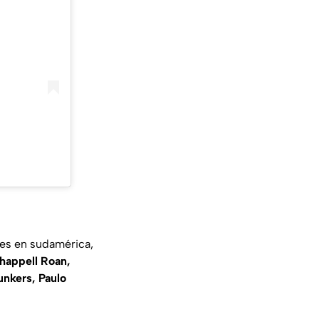
les en sudamérica,
Chappell Roan,
unkers, Paulo