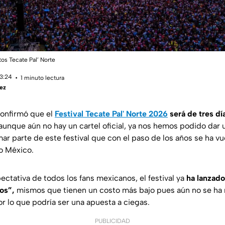
tos Tecate Pal’ Norte
13:24
1 minuto lectura
ez
onfirmó que el
Festival Tecate Pal' Norte 2026
será de tres dí
aunque aún no hay un cartel oficial, ya nos hemos podido dar 
mar parte de este festival que con el paso de los años se ha v
o México.
pectativa de todos los fans mexicanos, el festival ya
ha lanzado
os”,
mismos que tienen un costo más bajo pues aún no se ha r
or lo que podría ser una apuesta a ciegas.
PUBLICIDAD