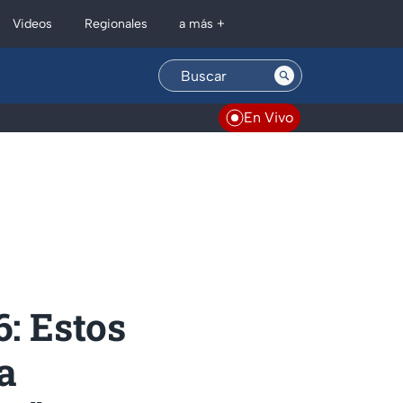
Regionales
Videos
a más +
En Vivo
6: Estos
a