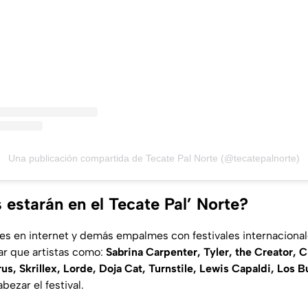
Una publicación compartida de Tecate Pal Norte (@tecatepalnorte)
 estarán en el Tecate Pal’ Norte?
s en internet y demás empalmes con festivales internaciona
r que artistas como:
Sabrina Carpenter, Tyler, the Creator, 
us, Skrillex, Lorde, Doja Cat, Turnstile, Lewis Capaldi, Los B
ezar el festival.